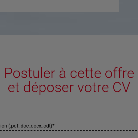
Postuler à cette offre
et déposer votre CV
ion (.pdf,.doc,.docx,.odt)
*