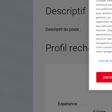
Lorsque vous
informations
Descriptif du po
vos préféren
pour améliore
général, ces
expérience w
pas autorise
Descriptif du poste :
Internet. Cli
paramètres pa
services que
naviguerez su
Profil recherché
votre consen
votre navigat
Liste de n
para
Expérience
Salaire