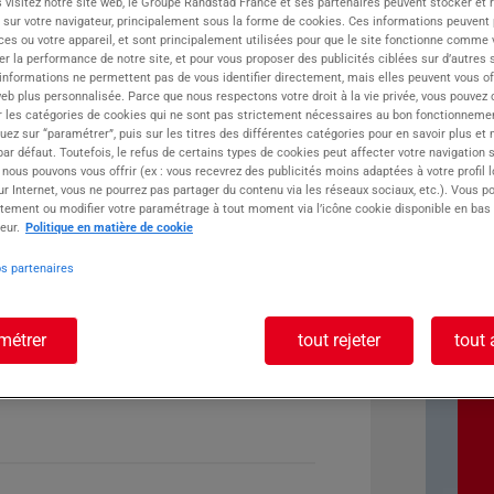
 visitez notre site web, le Groupe Randstad France et ses partenaires peuvent stocker et 
 sur votre navigateur, principalement sous la forme de cookies. Ces informations peuvent 
ste :
ces ou votre appareil, et sont principalement utilisées pour que le site fonctionne comme v
r la performance de notre site, et pour vous proposer des publicités ciblées sur d’autres s
 informations ne permettent pas de vous identifier directement, mais elles peuvent vous of
eb plus personnalisée. Parce que nous respectons votre droit à la vie privée, vous pouvez 
r les catégories de cookies qui ne sont pas strictement nécessaires au bon fonctionnemen
quez sur “paramétrer”, puis sur les titres des différentes catégories pour en savoir plus et
r défaut. Toutefois, le refus de certains types de cookies peut affecter votre navigation su
 nous pouvons vous offrir (ex : vous recevrez des publicités moins adaptées à votre profil 
r Internet, vous ne pourrez pas partager du contenu via les réseaux sociaux, etc.). Vous po
tement ou modifier votre paramétrage à tout moment via l’icône cookie disponible en bas
eur.
Politique en matière de cookie
os partenaires
métrer
tout rejeter
tout 