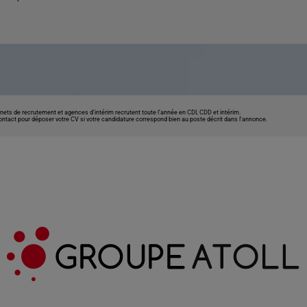
nets de recrutement et agences d’intérim recrutent toute l’année en CDI, CDD et intérim.
contact pour déposer votre CV si votre candidature correspond bien au poste décrit dans l'annonce.