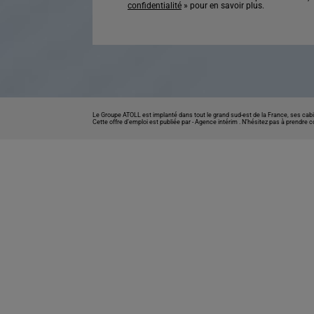
confidentialité
» pour en savoir plus.
Le Groupe ATOLL est implanté dans tout le grand sud-est de la France, ses cabi
Cette offre d’emploi est publiée par -
Agence intérim
. N’hésitez pas à prendre 