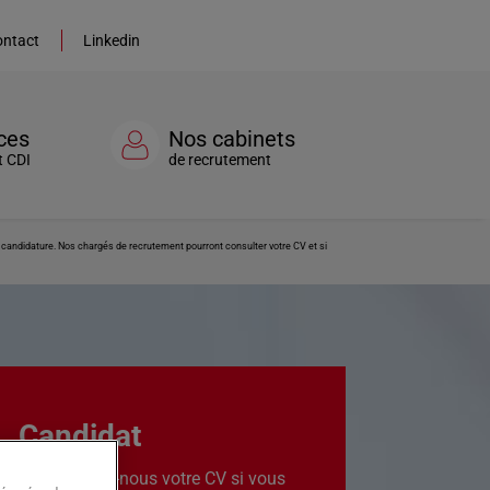
ntact
Linkedin
ces
Nos cabinets
t CDI
de recrutement
re candidature. Nos chargés de recrutement pourront consulter votre CV et si
Candidat
Transmettez-nous votre CV si vous