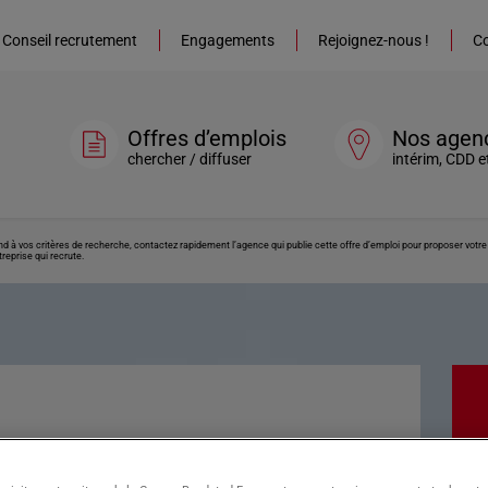
Conseil recrutement
Engagements
Rejoignez-nous !
Co
Offres d’emplois
Nos agen
chercher / diffuser
intérim, CDD e
ond à vos critères de recherche, contactez rapidement l’agence qui publie cette offre d’emploi pour proposer vot
reprise qui recrute.