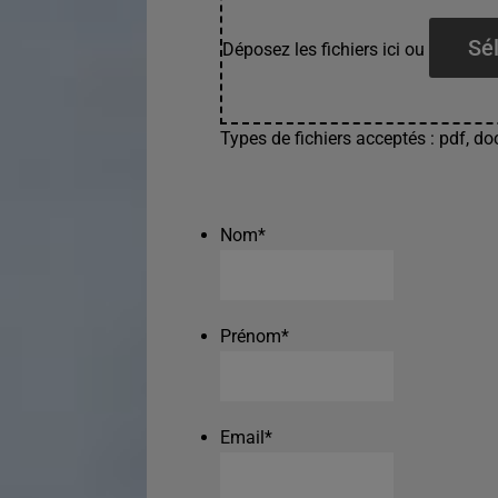
Sél
Déposez les fichiers ici ou
Types de fichiers acceptés : pdf, doc
Nom
*
Prénom
*
Email
*