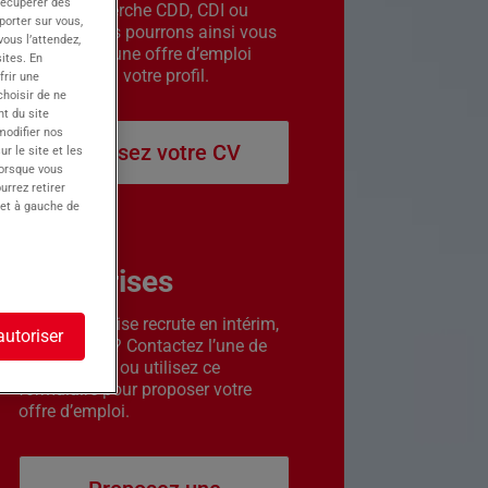
récupérer des
êtes en recherche CDD, CDI ou
porter sur vous,
intérim. Nous pourrons ainsi vous
ous l’attendez,
contacter si une offre d’emploi
ites. En
correspond à votre profil.
frir une
choisir de ne
t du site
 modifier nos
Déposez votre CV
r le site et les
lorsque vous
urrez retirer
 et à gauche de
Entreprises
Votre entreprise recrute en intérim,
autoriser
CDD ou CDI ? Contactez l’une de
nos agences ou utilisez ce
formulaire pour proposer votre
offre d’emploi.