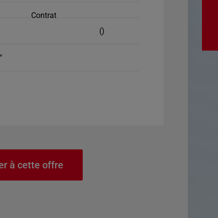
Contrat
()
°
er à cette offre