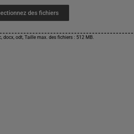
ectionnez des fichiers
, docx, odt, Taille max. des fichiers : 512 MB.