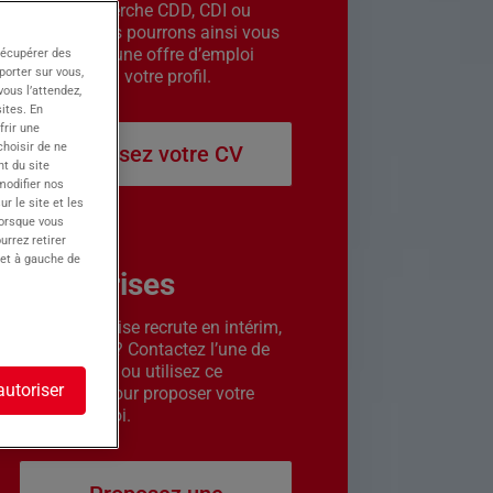
êtes en recherche CDD, CDI ou
intérim. Nous pourrons ainsi vous
contacter si une offre d’emploi
récupérer des
porter sur vous,
correspond à votre profil.
ous l’attendez,
ites. En
frir une
choisir de ne
Déposez votre CV
t du site
 modifier nos
r le site et les
lorsque vous
urrez retirer
 et à gauche de
Entreprises
Votre entreprise recrute en intérim,
CDD ou CDI ? Contactez l’une de
nos agences ou utilisez ce
autoriser
formulaire pour proposer votre
offre d’emploi.