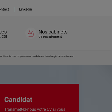
ntact
Linkedin
ces
Nos cabinets
t CDI
de recrutement
ffre d’emploi pour proposer votre candidature. Nos chargés de recrutement
Candidat
Transmettez-nous votre CV si vous