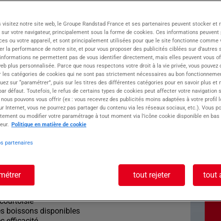
e de Kliff par Randstad, numéro 1 du travail
 visitez notre site web, le Groupe Randstad France et ses partenaires peuvent stocker et 
ur l'inclusion durable. Basée à Voiron, ville
 sur votre navigateur, principalement sous la forme de cookies. Ces informations peuvent 
as alpins, notre agence est dédiée à votre
ces ou votre appareil, et sont principalement utilisées pour que le site fonctionne comme v
r la performance de notre site, et pour vous proposer des publicités ciblées sur d’autres s
 informations ne permettent pas de vous identifier directement, mais elles peuvent vous of
eb plus personnalisée. Parce que nous respectons votre droit à la vie privée, vous pouvez 
r les catégories de cookies qui ne sont pas strictement nécessaires au bon fonctionnemen
aptivante dans un restaurant engagé en faveur de
quez sur “paramétrer”, puis sur les titres des différentes catégories pour en savoir plus et
r défaut. Toutefois, le refus de certains types de cookies peut affecter votre navigation su
 nous pouvons vous offrir (ex : vous recevrez des publicités moins adaptées à votre profil 
r Internet, vous ne pourrez pas partager du contenu via les réseaux sociaux, etc.). Vous po
oste : SERVEUR H/F
tement ou modifier votre paramétrage à tout moment via l’icône cookie disponible en bas
eur.
Politique en matière de cookie
os partenaires
) à créer des expériences culinaires mémorables
t attentionné(e) ?
ibuez à offrir une expérience client
métrer
tout rejeter
tout 
convivial et accueillant
 courtoisie
 les boissons disponibles
 efficacité