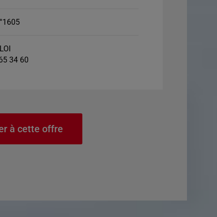
°1605
LOI
 65 34 60
er à cette offre