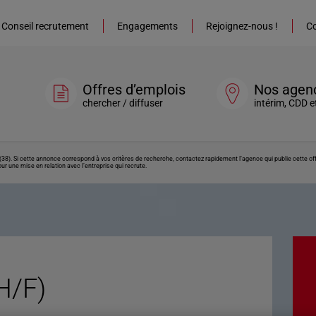
Conseil recrutement
Engagements
Rejoignez-nous !
Co
Offres d’emplois
Nos agen
chercher / diffuser
intérim, CDD e
(38). Si cette annonce correspond à vos critères de recherche, contactez rapidement l’agence qui publie cette o
ur une mise en relation avec l’entreprise qui recrute.
H/F)