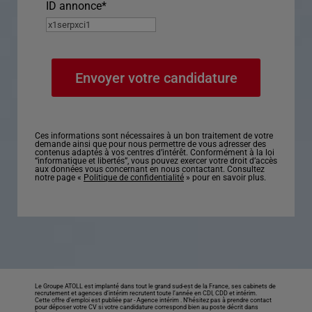
ID annonce
*
Ces informations sont nécessaires à un bon traitement de votre
demande ainsi que pour nous permettre de vous adresser des
contenus adaptés à vos centres d’intérêt. Conformément à la loi
“informatique et libertés”, vous pouvez exercer votre droit d’accès
aux données vous concernant en nous contactant. Consultez
notre page «
Politique de confidentialité
» pour en savoir plus.
Le Groupe ATOLL est implanté dans tout le grand sud-est de la France, ses cabinets de
recrutement et agences d’intérim recrutent toute l’année en CDI, CDD et intérim.
Cette offre d’emploi est publiée par -
Agence intérim
. N’hésitez pas à prendre contact
pour déposer votre CV si votre candidature correspond bien au poste décrit dans