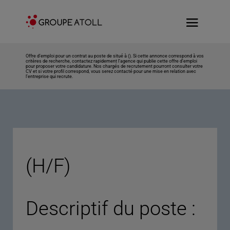
Offre d’emploi pour un contrat au poste de situé à (). Si cette annonce correspond à vos
critères de recherche, contactez rapidement l’agence qui publie cette offre d’emploi
pour proposer votre candidature. Nos chargés de recrutement pourront consulter votre
CV et si votre profil correspond, vous serez contacté pour une mise en relation avec
l’entreprise qui recrute.
(H/F)
Descriptif du poste :