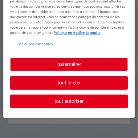
par défaut. Toutefois, le refus de certains types de cookies peut affecter
votre navigation sur le site et les services que nous pouvons vous offrir (ex :
Référence
Annonce n°
vous recevrez des publicités moins adaptées à votre profil lorsque vous
naviguerez sur Internet, vous ne pourrez pas partager du contenu via les
réseaux sociaux, etc.). Vous pourrez retirer votre consentement ou modifier
Contact
votre paramétrage à tout moment via l’icône cookie disponible en bas et à
gauche de votre navigateur.
Politique en matière de cookie
Tél.
Liste de nos partenaires
paramétrer
Postuler à cette offre
tout rejeter
tout autoriser