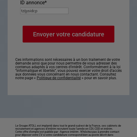
ID annonce
*
Ces informations sont nécessaires à un bon traitement de votre
demande ainsi que pour nous permettre de vous adresser des
contenus adaptés à vos centres d’intérêt. Conformément à la loi
“informatique et libertés”, vous pouvez exercer votre droit d’accès
aux données vous concernant en nous contactant. Consultez
notre page «
Politique de confidentialité
» pour en savoir plus.
Le Groupe ATOLL est implanté dans tout le grand sud-est de la France, ses cabinets de
recrutement et agences d’intérim recrutent toute l’année en CDI, CDD et intérim.
Cette offre d’emploi est publiée par -
Agence intérim
. N’hésitez pas à prendre contact
pour déposer votre CV si votre candidature correspond bien au poste décrit dans