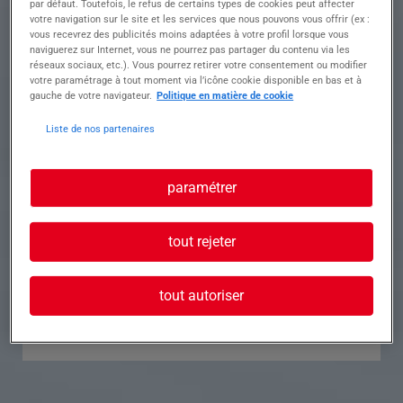
par défaut. Toutefois, le refus de certains types de cookies peut affecter
votre navigation sur le site et les services que nous pouvons vous offrir (ex :
Référence
Annonce n°
vous recevrez des publicités moins adaptées à votre profil lorsque vous
naviguerez sur Internet, vous ne pourrez pas partager du contenu via les
réseaux sociaux, etc.). Vous pourrez retirer votre consentement ou modifier
Contact
votre paramétrage à tout moment via l’icône cookie disponible en bas et à
gauche de votre navigateur.
Politique en matière de cookie
Tél.
Liste de nos partenaires
paramétrer
Postuler à cette offre
tout rejeter
tout autoriser