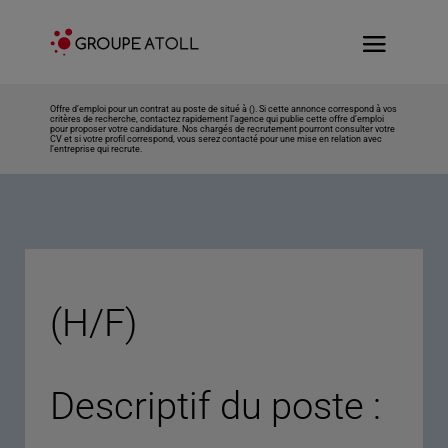
Offre d’emploi pour un contrat au poste de situé à (). Si cette annonce correspond à vos
critères de recherche, contactez rapidement l’agence qui publie cette offre d’emploi
pour proposer votre candidature. Nos chargés de recrutement pourront consulter votre
CV et si votre profil correspond, vous serez contacté pour une mise en relation avec
l’entreprise qui recrute.
(H/F)
Descriptif du poste :