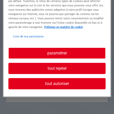
par défaut. Toutefois, le refus de certains types de cookies peut affecter
votre navigation sur le site et les services que nous pouvons vous offrir (ex :
Référence
Annonce n°
vous recevrez des publicités moins adaptées à votre profil lorsque vous
naviguerez sur Internet, vous ne pourrez pas partager du contenu via les
réseaux sociaux, etc.). Vous pourrez retirer votre consentement ou modifier
Contact
votre paramétrage à tout moment via l’icône cookie disponible en bas et à
gauche de votre navigateur.
Politique en matière de cookie
Tél.
Liste de nos partenaires
paramétrer
Postuler à cette offre
tout rejeter
tout autoriser