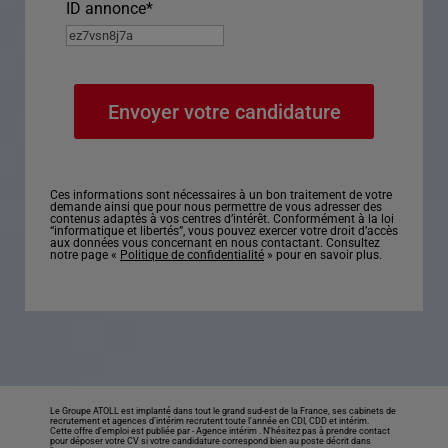
ID annonce
*
Ces informations sont nécessaires à un bon traitement de votre
demande ainsi que pour nous permettre de vous adresser des
contenus adaptés à vos centres d’intérêt. Conformément à la loi
“informatique et libertés”, vous pouvez exercer votre droit d’accès
aux données vous concernant en nous contactant. Consultez
notre page «
Politique de confidentialité
» pour en savoir plus.
Le Groupe ATOLL est implanté dans tout le grand sud-est de la France, ses cabinets de
recrutement et agences d’intérim recrutent toute l’année en CDI, CDD et intérim.
Cette offre d’emploi est publiée par -
Agence intérim
. N’hésitez pas à prendre contact
pour déposer votre CV si votre candidature correspond bien au poste décrit dans