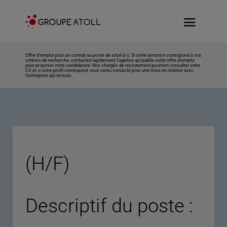
Offre d’emploi pour un contrat au poste de situé à (). Si cette annonce correspond à vos
critères de recherche, contactez rapidement l’agence qui publie cette offre d’emploi
pour proposer votre candidature. Nos chargés de recrutement pourront consulter votre
CV et si votre profil correspond, vous serez contacté pour une mise en relation avec
l’entreprise qui recrute.
(H/F)
Descriptif du poste :