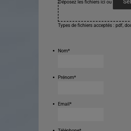
Sél
Déposez les fichiers ici ou
Types de fichiers acceptés : pdf, doc
Nom
*
Prénom
*
Email
*
Téléphone
*