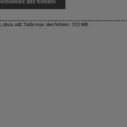
ectionnez des fichiers
, docx, odt, Taille max. des fichiers : 512 MB.