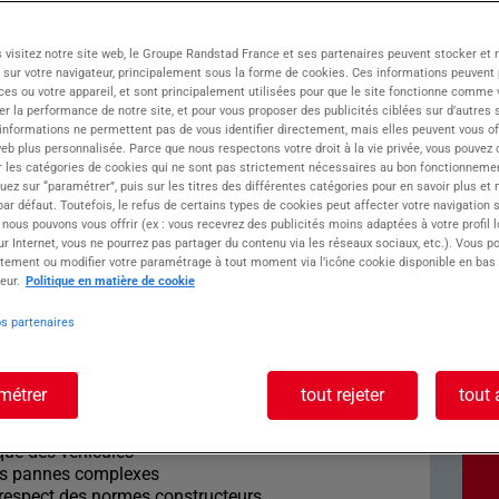
 ATRIUM MONTAUBAN, Groupe ATOLL, opérant
 visitez notre site web, le Groupe Randstad France et ses partenaires peuvent stocker et 
 dotée d'une large présence avec 50 agences sur
 sur votre navigateur, principalement sous la forme de cookies. Ces informations peuvent 
ces ou votre appareil, et sont principalement utilisées pour que le site fonctionne comme v
r la performance de notre site, et pour vous proposer des publicités ciblées sur d’autres s
 informations ne permettent pas de vous identifier directement, mais elles peuvent vous of
atelier de mécanique dédié aux poids lourds, où
eb plus personnalisée. Parce que nous respectons votre droit à la vie privée, vous pouvez 
r les catégories de cookies qui ne sont pas strictement nécessaires au bon fonctionnemen
quez sur “paramétrer”, puis sur les titres des différentes catégories pour en savoir plus et
re client d'un(e) MECANICIEN PL
r défaut. Toutefois, le refus de certains types de cookies peut affecter votre navigation su
 nous pouvons vous offrir (ex : vous recevrez des publicités moins adaptées à votre profil 
r Internet, vous ne pourrez pas partager du contenu via les réseaux sociaux, etc.). Vous po
oste : MECANICIEN
tement ou modifier votre paramétrage à tout moment via l’icône cookie disponible en bas
eur.
Politique en matière de cookie
os partenaires
de votre fonction, les missions suivantes vous
métrer
tout rejeter
tout 
ique des véhicules
 les pannes complexes
le respect des normes constructeurs