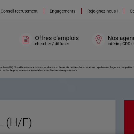
Conseil recrutement
Engagements
Rejoignez-nous !
Co
Offres d’emplois
Nos agen
chercher / diffuser
intérim, CDD e
auban (82). Si cette annonce correspond à vos critères de recherche, contactez rapidement l’agence qui publie c
z contacté pour une mise en relation avec l’entreprise qui recrute.
 (H/F)