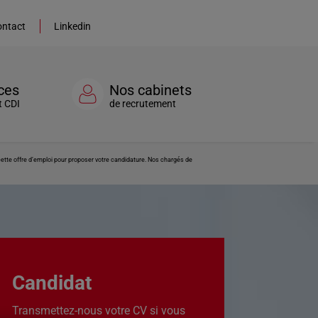
ntact
Linkedin
ces
Nos cabinets
t CDI
de recrutement
ette offre d’emploi pour proposer votre candidature. Nos chargés de
Candidat
Transmettez-nous votre CV si vous