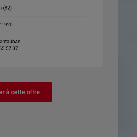
 (82)
°1920
ontauban
 65 57 37
er à cette offre