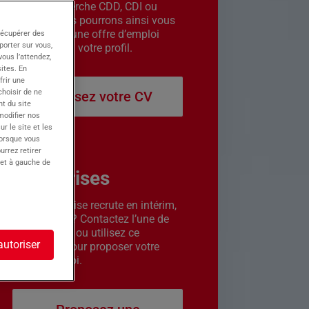
êtes en recherche CDD, CDI ou
intérim. Nous pourrons ainsi vous
contacter si une offre d’emploi
récupérer des
porter sur vous,
correspond à votre profil.
ous l’attendez,
ites. En
frir une
choisir de ne
Déposez votre CV
t du site
 modifier nos
r le site et les
lorsque vous
urrez retirer
 et à gauche de
Entreprises
Votre entreprise recrute en intérim,
CDD ou CDI ? Contactez l’une de
nos agences ou utilisez ce
autoriser
formulaire pour proposer votre
offre d’emploi.