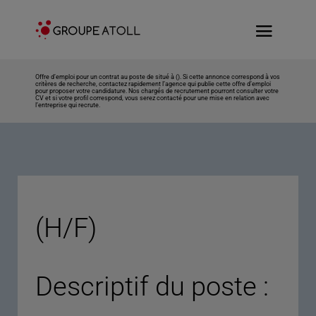
Offre d’emploi pour un contrat au poste de situé à (). Si cette annonce correspond à vos
critères de recherche, contactez rapidement l’agence qui publie cette offre d’emploi
pour proposer votre candidature. Nos chargés de recrutement pourront consulter votre
CV et si votre profil correspond, vous serez contacté pour une mise en relation avec
l’entreprise qui recrute.
(H/F)
Descriptif du poste :