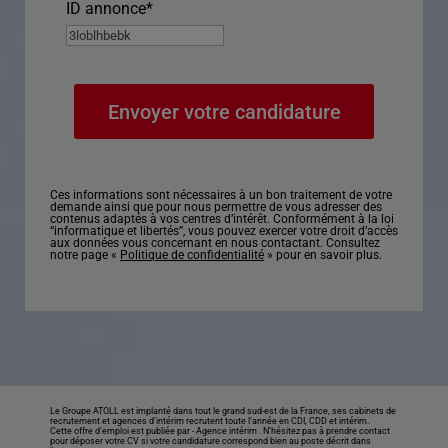
ID annonce
*
Ces informations sont nécessaires à un bon traitement de votre
demande ainsi que pour nous permettre de vous adresser des
contenus adaptés à vos centres d’intérêt. Conformément à la loi
“informatique et libertés”, vous pouvez exercer votre droit d’accès
aux données vous concernant en nous contactant. Consultez
notre page «
Politique de confidentialité
» pour en savoir plus.
Le Groupe ATOLL est implanté dans tout le grand sud-est de la France, ses cabinets de
recrutement et agences d’intérim recrutent toute l’année en CDI, CDD et intérim.
Cette offre d’emploi est publiée par -
Agence intérim
. N’hésitez pas à prendre contact
pour déposer votre CV si votre candidature correspond bien au poste décrit dans