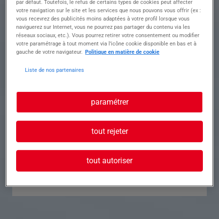
par défaut. Toutefois, le refus de certains types de cookies peut affecter
votre navigation sur le site et les services que nous pouvons vous offrir (ex :
Référence
Annonce n°
vous recevrez des publicités moins adaptées à votre profil lorsque vous
naviguerez sur Internet, vous ne pourrez pas partager du contenu via les
réseaux sociaux, etc.). Vous pourrez retirer votre consentement ou modifier
Contact
votre paramétrage à tout moment via l’icône cookie disponible en bas et à
gauche de votre navigateur.
Politique en matière de cookie
Tél.
Liste de nos partenaires
paramétrer
Postuler à cette offre
tout rejeter
tout autoriser