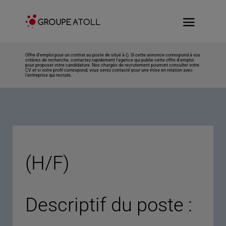
Offre d’emploi pour un contrat au poste de situé à (). Si cette annonce correspond à vos
critères de recherche, contactez rapidement l’agence qui publie cette offre d’emploi
pour proposer votre candidature. Nos chargés de recrutement pourront consulter votre
CV et si votre profil correspond, vous serez contacté pour une mise en relation avec
l’entreprise qui recrute.
(H/F)
Descriptif du poste :