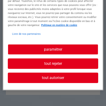
par défaut. Toutefois, le refus de certains types de cookies peut affecter
votre navigation sur le site et les services que nous pouvons vous offrir (ex :
Référence
Annonce n°
vous recevrez des publicités moins adaptées à votre profil lorsque vous
naviguerez sur Internet, vous ne pourrez pas partager du contenu via les
réseaux sociaux, etc.). Vous pourrez retirer votre consentement ou modifier
Contact
votre paramétrage à tout moment via l’icône cookie disponible en bas et à
gauche de votre navigateur.
Politique en matière de cookie
Tél.
Liste de nos partenaires
paramétrer
Postuler à cette offre
tout rejeter
tout autoriser