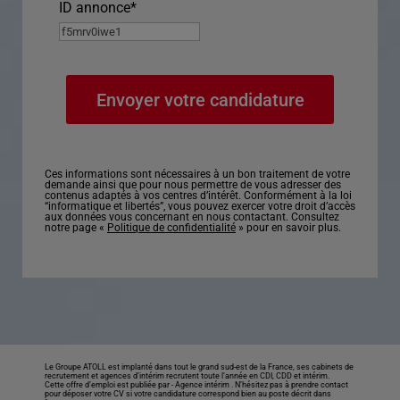
ID annonce
*
Ces informations sont nécessaires à un bon traitement de votre
demande ainsi que pour nous permettre de vous adresser des
contenus adaptés à vos centres d’intérêt. Conformément à la loi
“informatique et libertés”, vous pouvez exercer votre droit d’accès
aux données vous concernant en nous contactant. Consultez
notre page «
Politique de confidentialité
» pour en savoir plus.
Le Groupe ATOLL est implanté dans tout le grand sud-est de la France, ses cabinets de
recrutement et agences d’intérim recrutent toute l’année en CDI, CDD et intérim.
Cette offre d’emploi est publiée par -
Agence intérim
. N’hésitez pas à prendre contact
pour déposer votre CV si votre candidature correspond bien au poste décrit dans