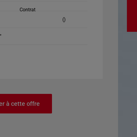
Contrat
()
°
er à cette offre