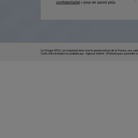
confidentialité
» pour en savoir plus.
Le Groupe ATOLL est implanté dans tout le grand sud-est de la France, ses cabi
Cette offre d’emploi est publiée par -
Agence intérim
. N’hésitez pas à prendre 