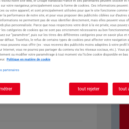
 visitez notre site web, le Groupe Randstad France et ses partenaires peuvent stocker et 
 sur votre navigateur, principalement sous la forme de cookies. Ces informations peuvent 
ste :
ces ou votre appareil, et sont principalement utilisées pour que le site fonctionne comme v
r la performance de notre site, et pour vous proposer des publicités ciblées sur d’autres s
 informations ne permettent pas de vous identifier directement, mais elles peuvent vous of
eb plus personnalisée. Parce que nous respectons votre droit à la vie privée, vous pouvez 
r les catégories de cookies qui ne sont pas strictement nécessaires au bon fonctionnemen
quez sur “paramétrer”, puis sur les titres des différentes catégories pour en savoir plus et
r défaut. Toutefois, le refus de certains types de cookies peut affecter votre navigation su
 nous pouvons vous offrir (ex : vous recevrez des publicités moins adaptées à votre profil 
r Internet, vous ne pourrez pas partager du contenu via les réseaux sociaux, etc.). Vous po
tement ou modifier votre paramétrage à tout moment via l’icône cookie disponible en bas
eur.
Politique en matière de cookie
os partenaires
métrer
tout rejeter
tout 