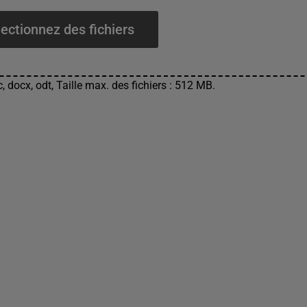
ectionnez des fichiers
, docx, odt, Taille max. des fichiers : 512 MB.