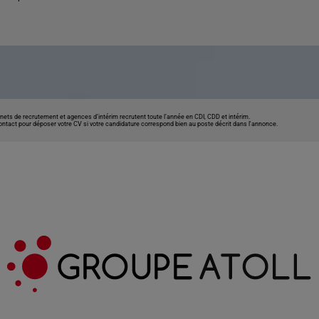
nets de recrutement et agences d’intérim recrutent toute l’année en CDI, CDD et intérim.
contact pour déposer votre CV si votre candidature correspond bien au poste décrit dans l'annonce.