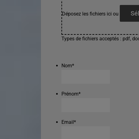
Sél
Déposez les fichiers ici ou
Types de fichiers acceptés : pdf, doc
Nom
*
Prénom
*
Email
*