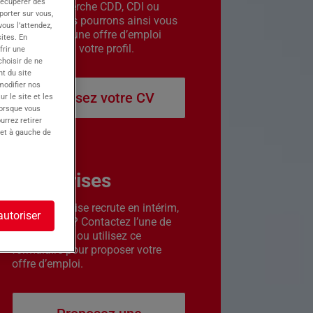
récupérer des
êtes en recherche CDD, CDI ou
porter sur vous,
intérim. Nous pourrons ainsi vous
ous l’attendez,
contacter si une offre d’emploi
ites. En
correspond à votre profil.
frir une
choisir de ne
t du site
 modifier nos
Déposez votre CV
r le site et les
lorsque vous
urrez retirer
 et à gauche de
Entreprises
Votre entreprise recrute en intérim,
autoriser
CDD ou CDI ? Contactez l’une de
nos agences ou utilisez ce
formulaire pour proposer votre
offre d’emploi.