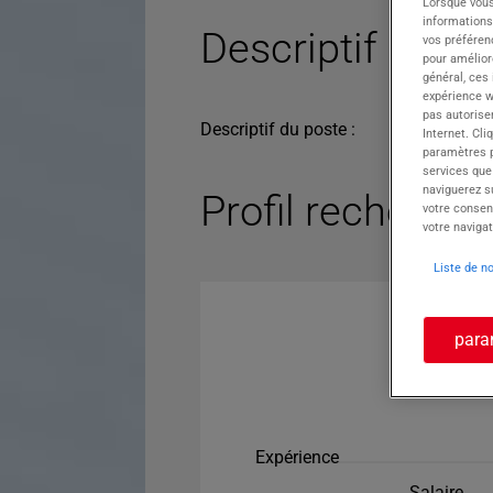
Lorsque vous
informations
Descriptif du po
vos préféren
pour améliore
général, ces
expérience w
pas autorise
Descriptif du poste :
Internet. Cli
paramètres pa
services que
naviguerez su
Profil recherché
votre consen
votre navigat
Liste de n
para
Expérience
Salaire