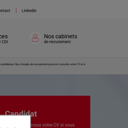
ntact
Linkedin
ces
Nos cabinets
t CDI
de recrutement
re candidature. Nos chargés de recrutement pourront consulter votre CV et si
Candidat
Transmettez-nous votre CV si vous