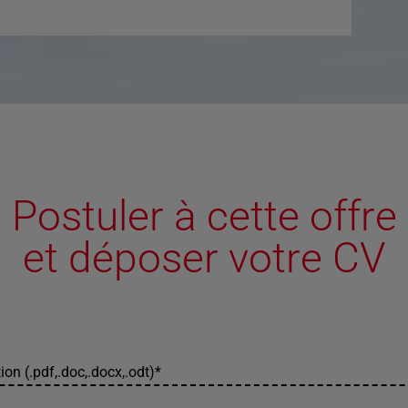
Postuler à cette offre
et déposer votre CV
ion (.pdf,.doc,.docx,.odt)
*