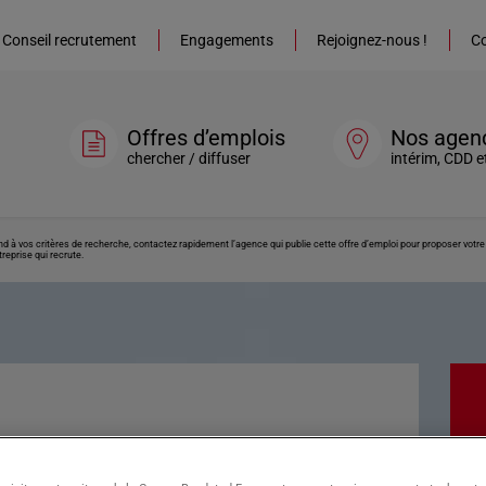
Conseil recrutement
Engagements
Rejoignez-nous !
Co
Offres d’emplois
Nos agen
chercher / diffuser
intérim, CDD e
ond à vos critères de recherche, contactez rapidement l’agence qui publie cette offre d’emploi pour proposer vot
reprise qui recrute.