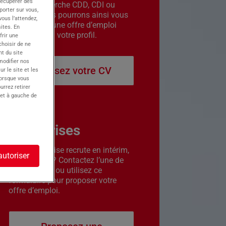
récupérer des
êtes en recherche CDD, CDI ou
porter sur vous,
intérim. Nous pourrons ainsi vous
ous l’attendez,
contacter si une offre d’emploi
ites. En
correspond à votre profil.
frir une
choisir de ne
t du site
 modifier nos
Déposez votre CV
r le site et les
lorsque vous
urrez retirer
 et à gauche de
Entreprises
Votre entreprise recrute en intérim,
autoriser
CDD ou CDI ? Contactez l’une de
nos agences ou utilisez ce
formulaire pour proposer votre
offre d’emploi.