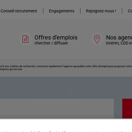
Conseil recrutement
Engagements
Rejoignez-nous !
Co
Offres d’emplois
Nos agen
chercher / diffuser
intérim, CDD e
ond à vos critères de recherche, contactez rapidement l’agence qui publie cette offre d’emploi pour proposer vot
reprise qui recrute.