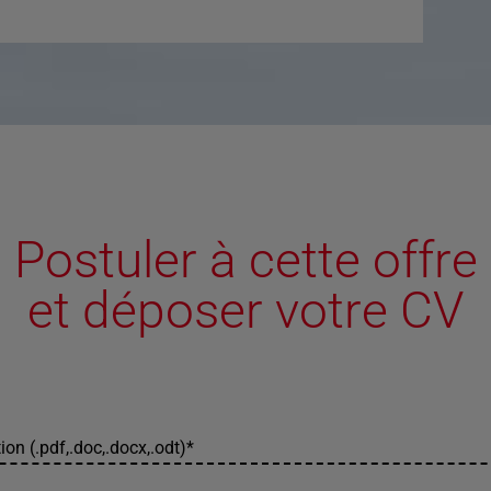
Postuler à cette offre
et déposer votre CV
ion (.pdf,.doc,.docx,.odt)
*