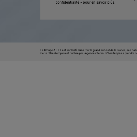
confidentialité
» pour en savoir plus.
Le Groupe ATOLL est implanté dans tout le grand sud-est de la France, ses cabi
Cette offre d’emploi est publiée par -
Agence intérim
. N’hésitez pas à prendre 