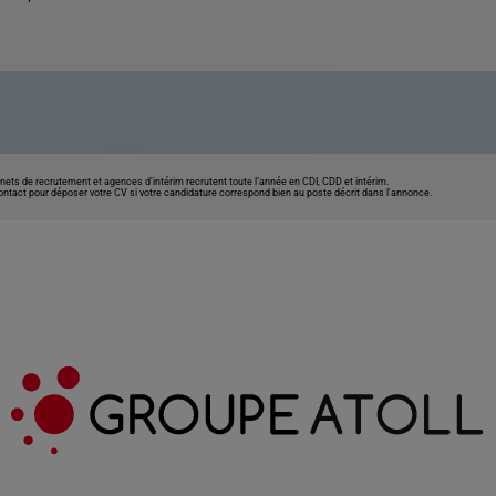
nets de recrutement et agences d’intérim recrutent toute l’année en CDI, CDD et intérim.
contact pour déposer votre CV si votre candidature correspond bien au poste décrit dans l'annonce.