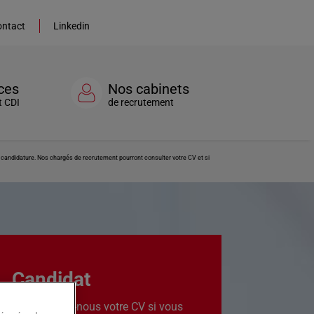
ntact
Linkedin
ces
Nos cabinets
t CDI
de recrutement
re candidature. Nos chargés de recrutement pourront consulter votre CV et si
Candidat
Transmettez-nous votre CV si vous