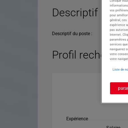
Lorsque vous
informations
Descriptif du po
vos préféren
pour améliore
général, ces
expérience w
pas autorise
Descriptif du poste :
Internet. Cli
paramètres pa
services que
naviguerez su
Profil recherché
votre consen
votre navigat
Liste de n
para
Expérience
Salaire