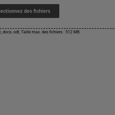
ectionnez des fichiers
, docx, odt, Taille max. des fichiers : 512 MB.