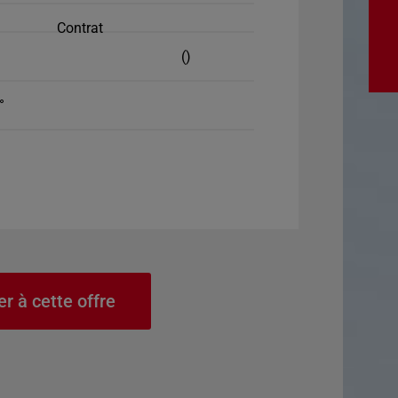
Contrat
()
°
er à cette offre