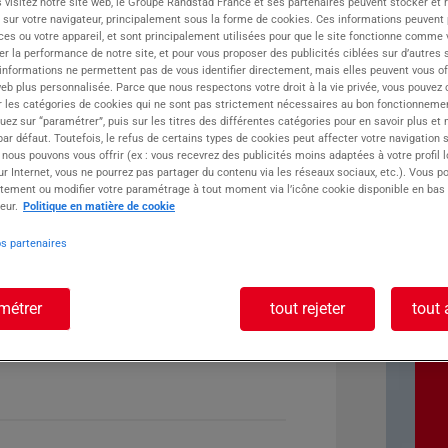
 visitez notre site web, le Groupe Randstad France et ses partenaires peuvent stocker et 
 sur votre navigateur, principalement sous la forme de cookies. Ces informations peuvent 
ste :
ces ou votre appareil, et sont principalement utilisées pour que le site fonctionne comme v
r la performance de notre site, et pour vous proposer des publicités ciblées sur d’autres s
 informations ne permettent pas de vous identifier directement, mais elles peuvent vous of
eb plus personnalisée. Parce que nous respectons votre droit à la vie privée, vous pouvez 
r les catégories de cookies qui ne sont pas strictement nécessaires au bon fonctionnemen
quez sur “paramétrer”, puis sur les titres des différentes catégories pour en savoir plus et
r défaut. Toutefois, le refus de certains types de cookies peut affecter votre navigation su
 nous pouvons vous offrir (ex : vous recevrez des publicités moins adaptées à votre profil 
r Internet, vous ne pourrez pas partager du contenu via les réseaux sociaux, etc.). Vous po
tement ou modifier votre paramétrage à tout moment via l’icône cookie disponible en bas
eur.
Politique en matière de cookie
os partenaires
métrer
tout rejeter
tout 