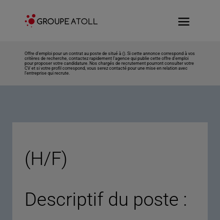
Offre d’emploi pour un contrat au poste de situé à (). Si cette annonce correspond à vos
critères de recherche, contactez rapidement l’agence qui publie cette offre d’emploi
pour proposer votre candidature. Nos chargés de recrutement pourront consulter votre
CV et si votre profil correspond, vous serez contacté pour une mise en relation avec
l’entreprise qui recrute.
(H/F)
Descriptif du poste :