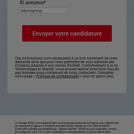
ID annonce
*
Ces informations sont nécessaires à un bon traitement de votre
demande ainsi que pour nous permettre de vous adresser des
contenus adaptés à vos centres d’intérêt. Conformément à la loi
“informatique et libertés”, vous pouvez exercer votre droit d’accès
aux données vous concernant en nous contactant. Consultez
notre page «
Politique de confidentialité
» pour en savoir plus.
Le Groupe ATOLL est implanté dans tout le grand sud-est de la France, ses cabinets de
recrutement et agences d’intérim recrutent toute l’année en CDI, CDD et intérim.
Cette offre d’emploi est publiée par -
Agence intérim
. N’hésitez pas à prendre contact
pour déposer votre CV si votre candidature correspond bien au poste décrit dans