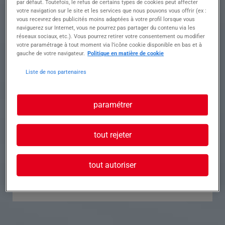
par défaut. Toutefois, le refus de certains types de cookies peut affecter
votre navigation sur le site et les services que nous pouvons vous offrir (ex :
Référence
Annonce n°
vous recevrez des publicités moins adaptées à votre profil lorsque vous
naviguerez sur Internet, vous ne pourrez pas partager du contenu via les
réseaux sociaux, etc.). Vous pourrez retirer votre consentement ou modifier
Contact
votre paramétrage à tout moment via l’icône cookie disponible en bas et à
gauche de votre navigateur.
Politique en matière de cookie
Tél.
Liste de nos partenaires
paramétrer
Postuler à cette offre
tout rejeter
tout autoriser