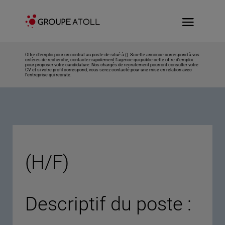
Offre d’emploi pour un contrat au poste de situé à (). Si cette annonce correspond à vos
critères de recherche, contactez rapidement l’agence qui publie cette offre d’emploi
pour proposer votre candidature. Nos chargés de recrutement pourront consulter votre
CV et si votre profil correspond, vous serez contacté pour une mise en relation avec
l’entreprise qui recrute.
(H/F)
Descriptif du poste :