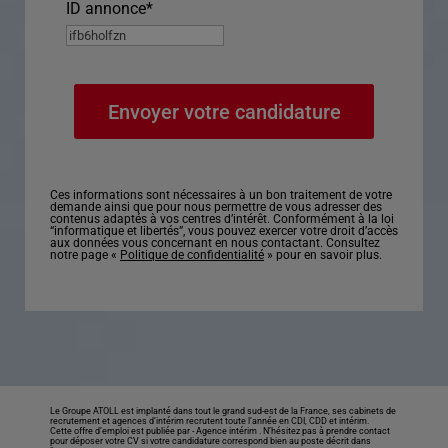
ID annonce
*
Ces informations sont nécessaires à un bon traitement de votre
demande ainsi que pour nous permettre de vous adresser des
contenus adaptés à vos centres d’intérêt. Conformément à la loi
“informatique et libertés”, vous pouvez exercer votre droit d’accès
aux données vous concernant en nous contactant. Consultez
notre page «
Politique de confidentialité
» pour en savoir plus.
Le Groupe ATOLL est implanté dans tout le grand sud-est de la France, ses cabinets de
recrutement et agences d’intérim recrutent toute l’année en CDI, CDD et intérim.
Cette offre d’emploi est publiée par -
Agence intérim
. N’hésitez pas à prendre contact
pour déposer votre CV si votre candidature correspond bien au poste décrit dans