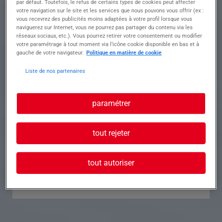
par défaut. Toutefois, le refus de certains types de cookies peut affecter
votre navigation sur le site et les services que nous pouvons vous offrir (ex :
Référence
Annonce n°
vous recevrez des publicités moins adaptées à votre profil lorsque vous
naviguerez sur Internet, vous ne pourrez pas partager du contenu via les
réseaux sociaux, etc.). Vous pourrez retirer votre consentement ou modifier
Contact
votre paramétrage à tout moment via l’icône cookie disponible en bas et à
gauche de votre navigateur.
Politique en matière de cookie
Tél.
Liste de nos partenaires
paramétrer
Postuler à cette offre
tout rejeter
tout autoriser