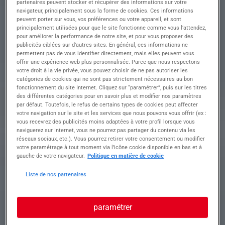
partenaires peuvent stocker et récupérer des informations sur votre
numériques pour produire des pièces de haute
navigateur, principalement sous la forme de cookies. Ces informations
précision
peuvent porter sur vous, vos préférences ou votre appareil, et sont
principalement utilisées pour que le site fonctionne comme vous l’attendez,
• Lire et interpréter les plans techniques pour
pour améliorer la performance de notre site, et pour vous proposer des
assurer une production précise
publicités ciblées sur d’autres sites. En général, ces informations ne
permettent pas de vous identifier directement, mais elles peuvent vous
• Programmer les machines CN tout en adaptant
offrir une expérience web plus personnalisée. Parce que nous respectons
les parcours d'usinage
votre droit à la vie privée, vous pouvez choisir de ne pas autoriser les
• Régler minutieusement les paramètres
catégories de cookies qui ne sont pas strictement nécessaires au bon
d'usinage pour optimiser efficacité et qualité
fonctionnement du site Internet. Cliquez sur “paramétrer”, puis sur les titres
• Installer, fixer les pièces et déployer toute votre
des différentes catégories pour en savoir plus et modifier nos paramètres
attention durant la production
par défaut. Toutefois, le refus de certains types de cookies peut affecter
votre navigation sur le site et les services que nous pouvons vous offrir (ex :
• Contrôler avec rigueur la conformité des pièces
vous recevrez des publicités moins adaptées à votre profil lorsque vous
et effectuer des maintenances de base.
naviguerez sur Internet, vous ne pourrez pas partager du contenu via les
réseaux sociaux, etc.). Vous pourrez retirer votre consentement ou modifier
votre paramétrage à tout moment via l’icône cookie disponible en bas et à
Profil recherché
gauche de votre navigateur.
Politique en matière de cookie
Liste de nos partenaires
Formation et expérience Nous recherchons un(e)
paramétrer
FRAISEUR CN H/F passionné(e) par la précision
mécanique et expert(e) en programmation de