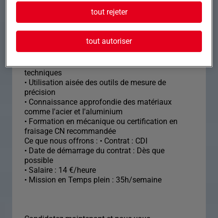
machines pour rejoindre une équipe innovante.
tout rejeter
• Maîtrise des machines de fraisage CN, y
compris 3 à 5 axes
tout autoriser
• Compétence en programmation ISO et logiciels
FAO
• Excellente lecture des plans et schémas
techniques
• Utilisation aisée des outils de mesure de
précision
• Connaissance approfondie des matériaux
comme l'acier et l'aluminium
• Formation en mécanique ou certification en
fraisage CN recommandée
Ce que nous offrons : • Contrat : CDI
• Date de démarrage du contrat : Dès que
possible
• Salaire : 14 €/heure
• Mission en Temps plein : 35h/semaine