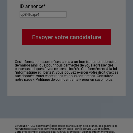
ID annonce
*
Ces informations sont nécessaires à un bon traitement de votre
demande ainsi que pour nous permettre de vous adresser des
contenus adaptés à vos centres d’intérêt. Conformément à la loi
“informatique et libertés”, vous pouvez exercer votre droit d’accès
aux données vous concernant en nous contactant. Consultez
notre page «
Politique de confidentialité
» pour en savoir plus.
Le Groupe ATOLL est implanté dans tout le grand sud-est de la France, ses cabinets de
recrutement et agences d’intérim recrutent toute l’année en CDI, CDD et intérim.
Cette offre d’emploi est publiée par ATRIUM Montpellier -
Agence intérim Montpellier
.