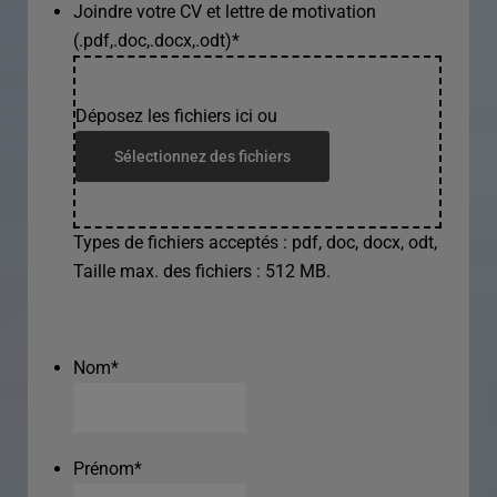
Joindre votre CV et lettre de motivation
(.pdf,.doc,.docx,.odt)
*
Déposez les fichiers ici ou
Sélectionnez des fichiers
Types de fichiers acceptés : pdf, doc, docx, odt,
Taille max. des fichiers : 512 MB.
Nom
*
Prénom
*