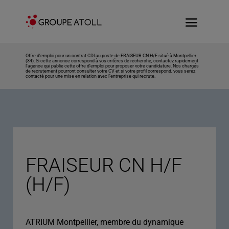
Offre d’emploi pour un contrat CDI au poste de FRAISEUR CN H/F situé à Montpellier
(34). Si cette annonce correspond à vos critères de recherche, contactez rapidement
l’agence qui publie cette offre d’emploi pour proposer votre candidature. Nos chargés
de recrutement pourront consulter votre CV et si votre profil correspond, vous serez
contacté pour une mise en relation avec l’entreprise qui recrute.
FRAISEUR CN H/F
(H/F)
ATRIUM Montpellier, membre du dynamique