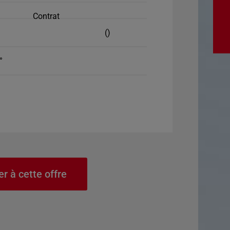
Contrat
()
°
er à cette offre