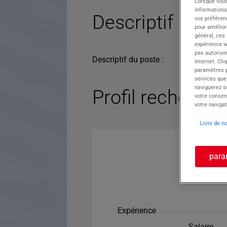
Lorsque vous
informations
Descriptif du po
vos préféren
pour améliore
général, ces
expérience w
pas autorise
Descriptif du poste :
Internet. Cli
paramètres pa
services que
naviguerez su
Profil recherché
votre consen
votre navigat
Liste de n
para
Expérience
Salaire