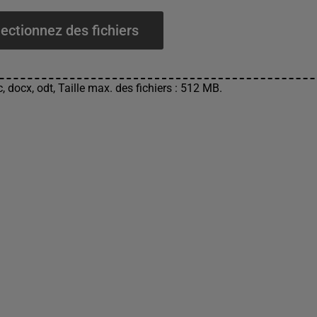
ectionnez des fichiers
, docx, odt, Taille max. des fichiers : 512 MB.