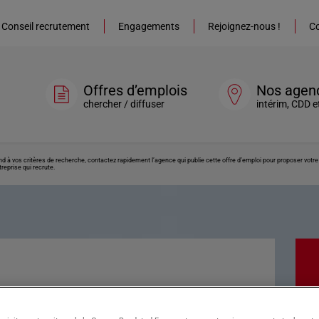
Conseil recrutement
Engagements
Rejoignez-nous !
Co
Offres d’emplois
Nos agen
chercher / diffuser
intérim, CDD e
ond à vos critères de recherche, contactez rapidement l’agence qui publie cette offre d’emploi pour proposer vot
reprise qui recrute.