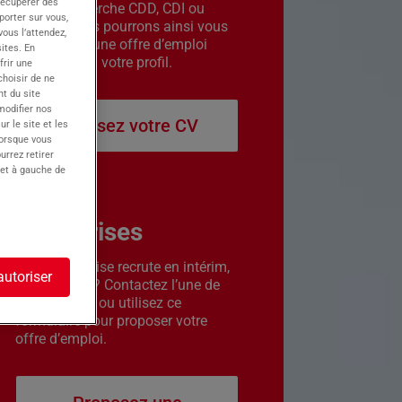
récupérer des
êtes en recherche CDD, CDI ou
porter sur vous,
intérim. Nous pourrons ainsi vous
ous l’attendez,
contacter si une offre d’emploi
ites. En
correspond à votre profil.
frir une
choisir de ne
t du site
 modifier nos
Déposez votre CV
r le site et les
lorsque vous
urrez retirer
 et à gauche de
Entreprises
Votre entreprise recrute en intérim,
autoriser
CDD ou CDI ? Contactez l’une de
nos agences ou utilisez ce
formulaire pour proposer votre
offre d’emploi.