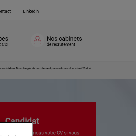
ntact
Linkedin
ces
Nos cabinets
t CDI
de recrutement
re candidature. Nos chargés de recrutement pourront consulter votre CV et si
Candidat
Transmettez-nous votre CV si vous