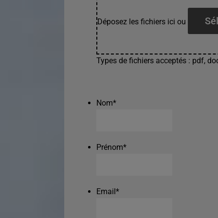
Sél
Déposez les fichiers ici ou
Types de fichiers acceptés : pdf, doc
Nom
*
Prénom
*
Email
*