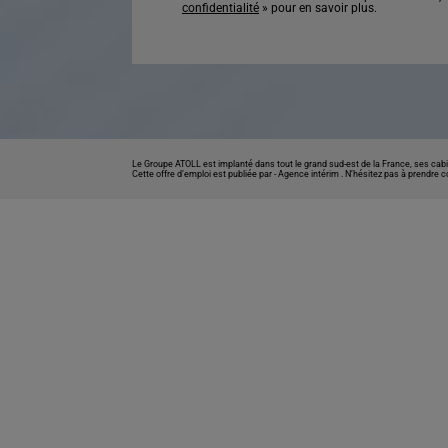
confidentialité
» pour en savoir plus.
Le Groupe ATOLL est implanté dans tout le grand sud-est de la France, ses cabi
Cette offre d’emploi est publiée par -
Agence intérim
. N’hésitez pas à prendre 