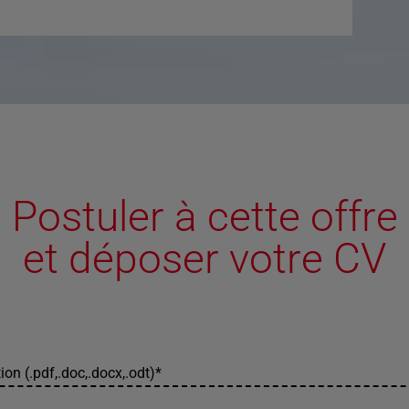
Postuler à cette offre
et déposer votre CV
ion (.pdf,.doc,.docx,.odt)
*