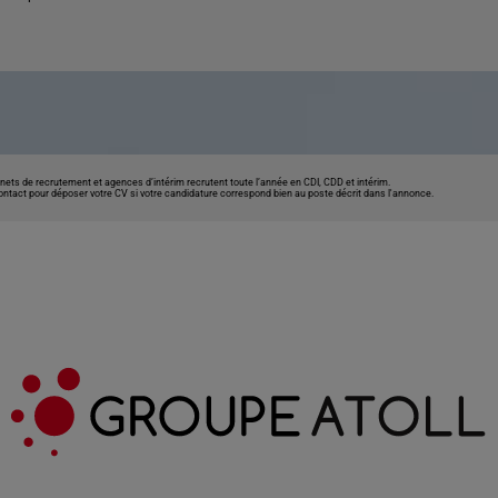
nets de recrutement et agences d’intérim recrutent toute l’année en CDI, CDD et intérim.
contact pour déposer votre CV si votre candidature correspond bien au poste décrit dans l'annonce.