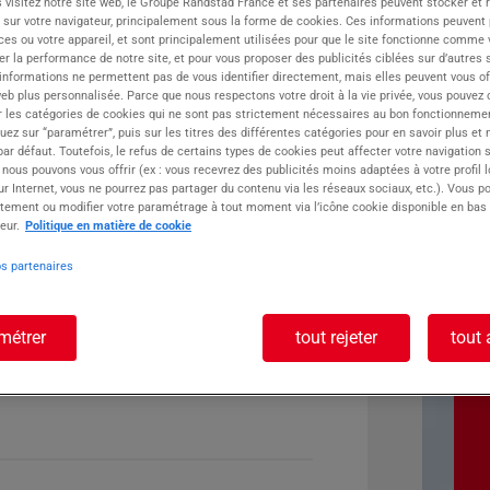
 visitez notre site web, le Groupe Randstad France et ses partenaires peuvent stocker et 
 sur votre navigateur, principalement sous la forme de cookies. Ces informations peuvent 
ste :
ces ou votre appareil, et sont principalement utilisées pour que le site fonctionne comme v
r la performance de notre site, et pour vous proposer des publicités ciblées sur d’autres s
 informations ne permettent pas de vous identifier directement, mais elles peuvent vous of
eb plus personnalisée. Parce que nous respectons votre droit à la vie privée, vous pouvez 
r les catégories de cookies qui ne sont pas strictement nécessaires au bon fonctionnemen
quez sur “paramétrer”, puis sur les titres des différentes catégories pour en savoir plus et
r défaut. Toutefois, le refus de certains types de cookies peut affecter votre navigation su
 nous pouvons vous offrir (ex : vous recevrez des publicités moins adaptées à votre profil 
r Internet, vous ne pourrez pas partager du contenu via les réseaux sociaux, etc.). Vous po
tement ou modifier votre paramétrage à tout moment via l’icône cookie disponible en bas
eur.
Politique en matière de cookie
os partenaires
métrer
tout rejeter
tout 