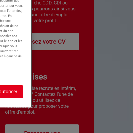
récupérer des
êtes en recherche CDD, CDI ou
porter sur vous,
intérim. Nous pourrons ainsi vous
ous l’attendez,
contacter si une offre d’emploi
ites. En
correspond à votre profil.
frir une
choisir de ne
t du site
 modifier nos
Déposez votre CV
r le site et les
lorsque vous
urrez retirer
 et à gauche de
Entreprises
Votre entreprise recrute en intérim,
autoriser
CDD ou CDI ? Contactez l’une de
nos agences ou utilisez ce
formulaire pour proposer votre
offre d’emploi.