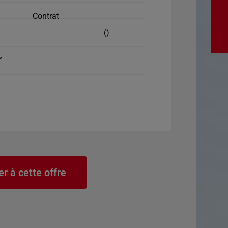
Contrat
()
°
er à cette offre