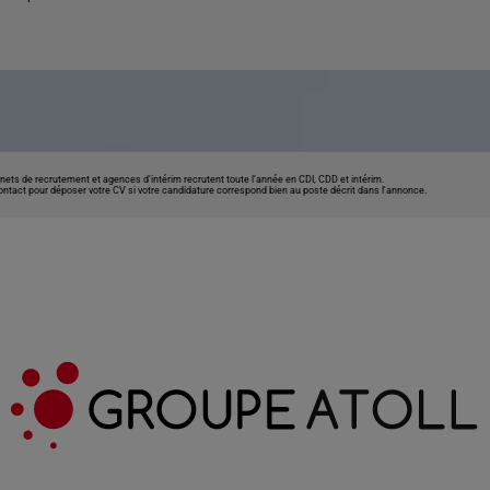
nets de recrutement et agences d’intérim recrutent toute l’année en CDI, CDD et intérim.
contact pour déposer votre CV si votre candidature correspond bien au poste décrit dans l'annonce.