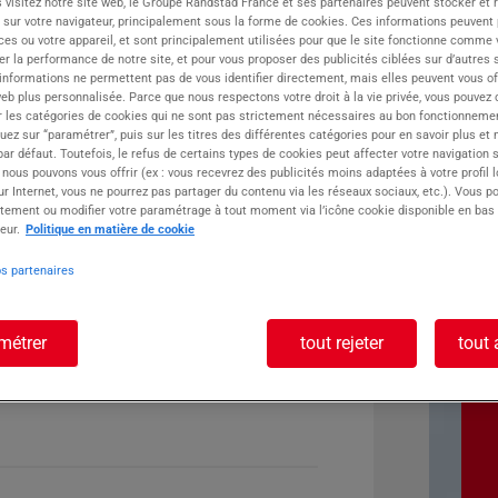
 visitez notre site web, le Groupe Randstad France et ses partenaires peuvent stocker et 
 sur votre navigateur, principalement sous la forme de cookies. Ces informations peuvent 
ste :
ces ou votre appareil, et sont principalement utilisées pour que le site fonctionne comme v
r la performance de notre site, et pour vous proposer des publicités ciblées sur d’autres s
 informations ne permettent pas de vous identifier directement, mais elles peuvent vous of
eb plus personnalisée. Parce que nous respectons votre droit à la vie privée, vous pouvez 
r les catégories de cookies qui ne sont pas strictement nécessaires au bon fonctionnemen
quez sur “paramétrer”, puis sur les titres des différentes catégories pour en savoir plus et
r défaut. Toutefois, le refus de certains types de cookies peut affecter votre navigation su
 nous pouvons vous offrir (ex : vous recevrez des publicités moins adaptées à votre profil 
r Internet, vous ne pourrez pas partager du contenu via les réseaux sociaux, etc.). Vous po
tement ou modifier votre paramétrage à tout moment via l’icône cookie disponible en bas
eur.
Politique en matière de cookie
os partenaires
métrer
tout rejeter
tout 