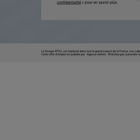
confidentialité
» pour en savoir plus.
Le Groupe ATOLL est implanté dans tout le grand sud-est de la France, ses cabi
Cette offre d’emploi est publiée par -
Agence intérim
. N’hésitez pas à prendre 