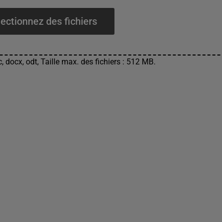
ectionnez des fichiers
, docx, odt, Taille max. des fichiers : 512 MB.