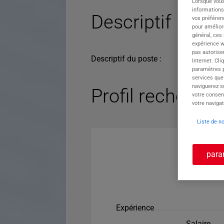
Lorsque vous
informations
Descriptif du po
vos préféren
pour améliore
général, ces
expérience w
pas autorise
Descriptif du poste :
Internet. Cli
paramètres pa
services que
naviguerez su
Profil recherché
votre consen
votre navigat
Liste de n
para
Expérience
Salaire