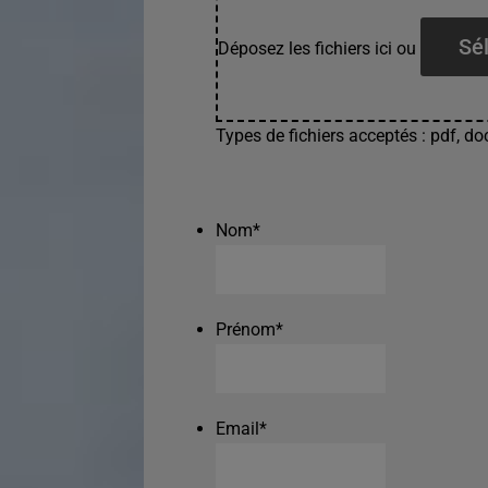
Sél
Déposez les fichiers ici ou
Types de fichiers acceptés : pdf, doc
Nom
*
Prénom
*
Email
*