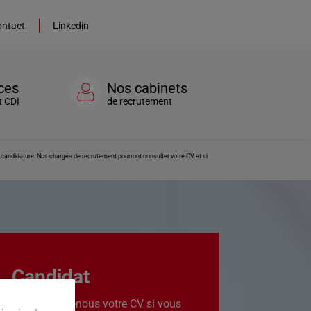
ntact
Linkedin
ces
Nos cabinets
t CDI
de recrutement
re candidature. Nos chargés de recrutement pourront consulter votre CV et si
Candidat
Transmettez-nous votre CV si vous