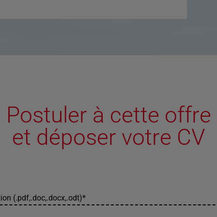
Postuler à cette offre
et déposer votre CV
ion (.pdf,.doc,.docx,.odt)
*