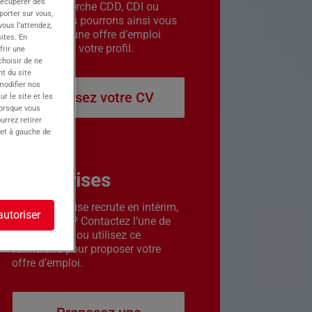
récupérer des
êtes en recherche CDD, CDI ou
porter sur vous,
intérim. Nous pourrons ainsi vous
ous l’attendez,
contacter si une offre d’emploi
ites. En
correspond à votre profil.
frir une
choisir de ne
t du site
 modifier nos
Déposez votre CV
r le site et les
lorsque vous
urrez retirer
 et à gauche de
Entreprises
Votre entreprise recrute en intérim,
autoriser
CDD ou CDI ? Contactez l’une de
nos agences ou utilisez ce
formulaire pour proposer votre
offre d’emploi.