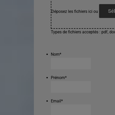
Sél
Déposez les fichiers ici ou
Types de fichiers acceptés : pdf, doc
Nom
*
Prénom
*
Email
*