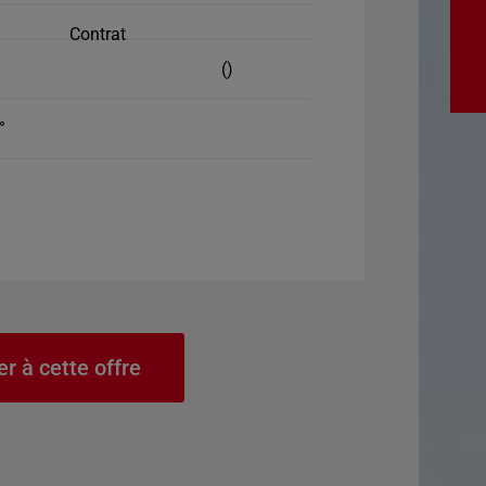
Contrat
()
°
er à cette offre