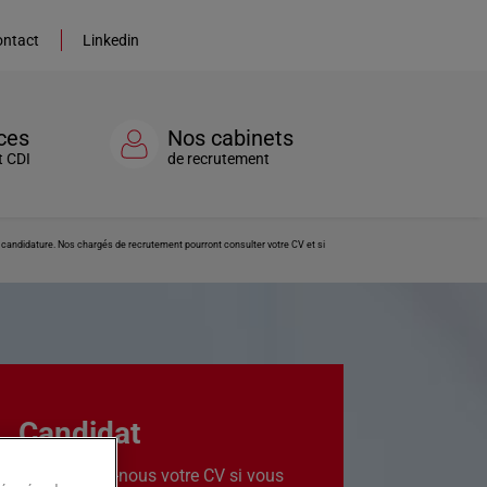
ntact
Linkedin
ces
Nos cabinets
t CDI
de recrutement
re candidature. Nos chargés de recrutement pourront consulter votre CV et si
Candidat
Transmettez-nous votre CV si vous