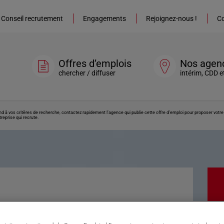
Conseil recrutement
Engagements
Rejoignez-nous !
Co
Offres d’emplois
Nos agen
chercher / diffuser
intérim, CDD e
ond à vos critères de recherche, contactez rapidement l’agence qui publie cette offre d’emploi pour proposer vot
reprise qui recrute.