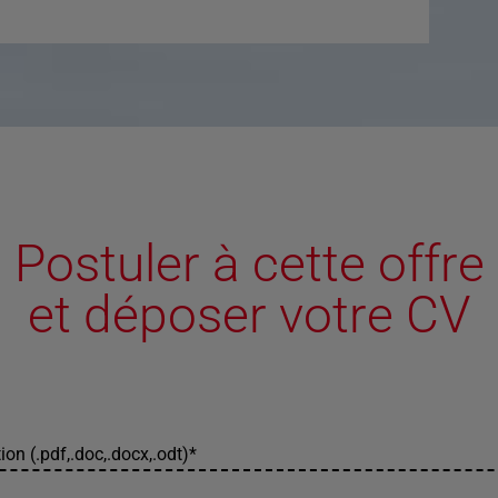
Postuler à cette offre
et déposer votre CV
ion (.pdf,.doc,.docx,.odt)
*