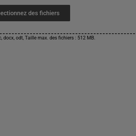
ectionnez des fichiers
, docx, odt, Taille max. des fichiers : 512 MB.