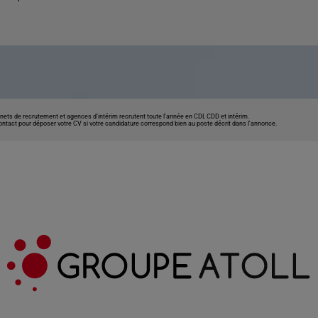
nets de recrutement et agences d’intérim recrutent toute l’année en CDI, CDD et intérim.
contact pour déposer votre CV si votre candidature correspond bien au poste décrit dans l'annonce.