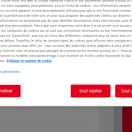
 visitez notre site web, le Groupe Randstad France et ses partenaires peuvent stocker et 
 sur votre navigateur, principalement sous la forme de cookies. Ces informations peuvent 
ste :
ces ou votre appareil, et sont principalement utilisées pour que le site fonctionne comme v
r la performance de notre site, et pour vous proposer des publicités ciblées sur d’autres s
 informations ne permettent pas de vous identifier directement, mais elles peuvent vous of
eb plus personnalisée. Parce que nous respectons votre droit à la vie privée, vous pouvez 
r les catégories de cookies qui ne sont pas strictement nécessaires au bon fonctionnemen
quez sur “paramétrer”, puis sur les titres des différentes catégories pour en savoir plus et
r défaut. Toutefois, le refus de certains types de cookies peut affecter votre navigation su
 nous pouvons vous offrir (ex : vous recevrez des publicités moins adaptées à votre profil 
r Internet, vous ne pourrez pas partager du contenu via les réseaux sociaux, etc.). Vous po
tement ou modifier votre paramétrage à tout moment via l’icône cookie disponible en bas
eur.
Politique en matière de cookie
os partenaires
métrer
tout rejeter
tout 