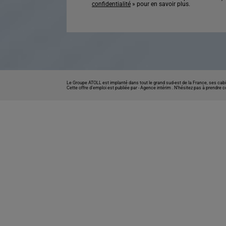
confidentialité
» pour en savoir plus.
Le Groupe ATOLL est implanté dans tout le grand sud-est de la France, ses cabi
Cette offre d’emploi est publiée par -
Agence intérim
. N’hésitez pas à prendre 