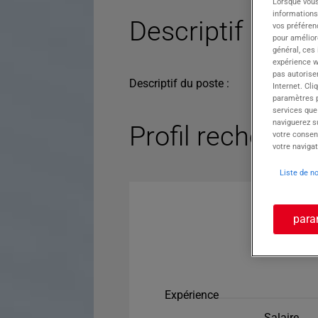
Lorsque vous
informations
Descriptif du po
vos préféren
pour améliore
général, ces
expérience w
pas autorise
Descriptif du poste :
Internet. Cli
paramètres pa
services que
naviguerez su
Profil recherché
votre consen
votre navigat
Liste de n
para
Expérience
Salaire