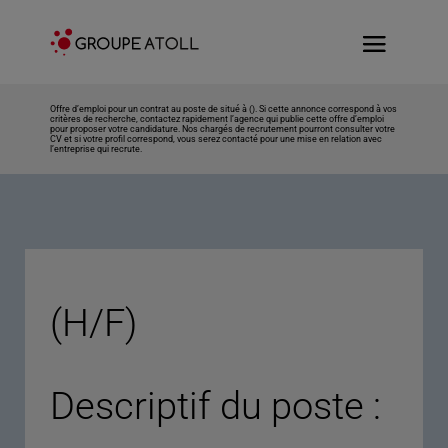
Offre d’emploi pour un contrat au poste de situé à (). Si cette annonce correspond à vos
critères de recherche, contactez rapidement l’agence qui publie cette offre d’emploi
pour proposer votre candidature. Nos chargés de recrutement pourront consulter votre
CV et si votre profil correspond, vous serez contacté pour une mise en relation avec
l’entreprise qui recrute.
(H/F)
Descriptif du poste :