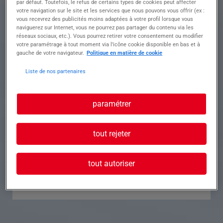
par défaut. Toutefois, le refus de certains types de cookies peut affecter
votre navigation sur le site et les services que nous pouvons vous offrir (ex :
Référence
Annonce n°
vous recevrez des publicités moins adaptées à votre profil lorsque vous
naviguerez sur Internet, vous ne pourrez pas partager du contenu via les
réseaux sociaux, etc.). Vous pourrez retirer votre consentement ou modifier
Contact
votre paramétrage à tout moment via l’icône cookie disponible en bas et à
gauche de votre navigateur.
Politique en matière de cookie
Tél.
Liste de nos partenaires
paramétrer
Postuler à cette offre
tout rejeter
tout autoriser