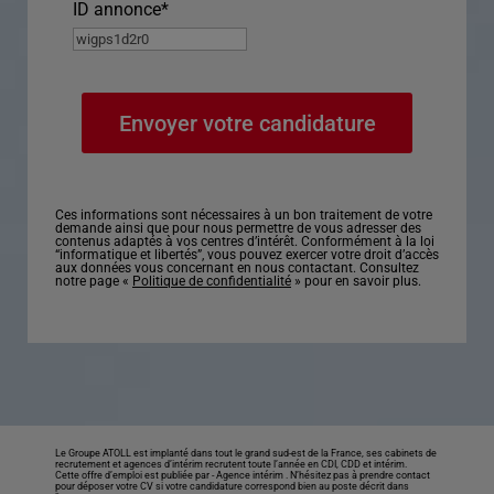
ID annonce
*
Ces informations sont nécessaires à un bon traitement de votre
demande ainsi que pour nous permettre de vous adresser des
contenus adaptés à vos centres d’intérêt. Conformément à la loi
“informatique et libertés”, vous pouvez exercer votre droit d’accès
aux données vous concernant en nous contactant. Consultez
notre page «
Politique de confidentialité
» pour en savoir plus.
Le Groupe ATOLL est implanté dans tout le grand sud-est de la France, ses cabinets de
recrutement et agences d’intérim recrutent toute l’année en CDI, CDD et intérim.
Cette offre d’emploi est publiée par -
Agence intérim
. N’hésitez pas à prendre contact
pour déposer votre CV si votre candidature correspond bien au poste décrit dans