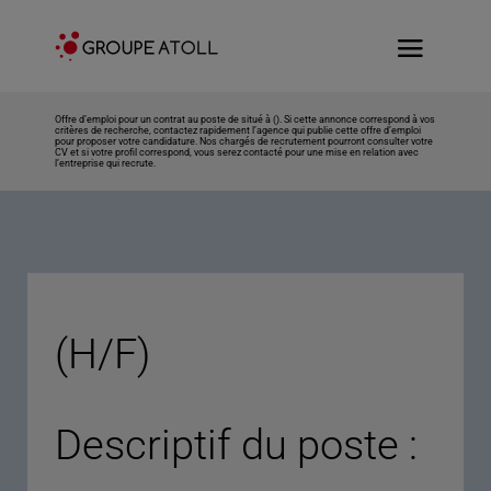
Offre d’emploi pour un contrat au poste de situé à (). Si cette annonce correspond à vos
critères de recherche, contactez rapidement l’agence qui publie cette offre d’emploi
pour proposer votre candidature. Nos chargés de recrutement pourront consulter votre
CV et si votre profil correspond, vous serez contacté pour une mise en relation avec
l’entreprise qui recrute.
(H/F)
Descriptif du poste :