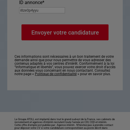
ID annonce
*
Ces informations sont nécessaires à un bon traitement de votre
demande ainsi que pour nous permettre de vous adresser des
contenus adaptés à vos centres d’intérêt. Conformément à la loi
“informatique et libertés”, vous pouvez exercer votre droit d’accès
aux données vous concernant en nous contactant. Consultez
notre page «
Politique de confidentialité
» pour en savoir plus.
Le Groupe ATOLL est implanté dans tout le grand sud-est de la France, ses cabinets de
recrutement et agences d’intérim recrutent toute l’année en CDI, CDD et intérim.
Cette offre d’emploi est publiée par -
Agence intérim
. N’hésitez pas à prendre contact
pour déposer votre CV si votre candidature correspond bien au poste décrit dans