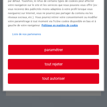
par défaut. Toutefois, le refus de certains types de cookies peut affecter
votre navigation sur le site et les services que nous pouvons vous offrir (ex :
Référence
Annonce n°
vous recevrez des publicités moins adaptées à votre profil lorsque vous
naviguerez sur Internet, vous ne pourrez pas partager du contenu via les
réseaux sociaux, etc.). Vous pourrez retirer votre consentement ou modifier
Contact
votre paramétrage à tout moment via l’icône cookie disponible en bas et à
gauche de votre navigateur.
Politique en matière de cookie
Tél.
Liste de nos partenaires
paramétrer
Postuler à cette offre
tout rejeter
tout autoriser