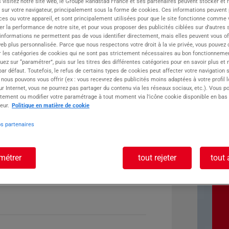
 visitez notre site web, le Groupe Randstad France et ses partenaires peuvent stocker et 
 sur votre navigateur, principalement sous la forme de cookies. Ces informations peuvent 
ste :
ces ou votre appareil, et sont principalement utilisées pour que le site fonctionne comme v
r la performance de notre site, et pour vous proposer des publicités ciblées sur d’autres s
 informations ne permettent pas de vous identifier directement, mais elles peuvent vous of
eb plus personnalisée. Parce que nous respectons votre droit à la vie privée, vous pouvez 
r les catégories de cookies qui ne sont pas strictement nécessaires au bon fonctionnemen
quez sur “paramétrer”, puis sur les titres des différentes catégories pour en savoir plus et
r défaut. Toutefois, le refus de certains types de cookies peut affecter votre navigation su
 nous pouvons vous offrir (ex : vous recevrez des publicités moins adaptées à votre profil 
r Internet, vous ne pourrez pas partager du contenu via les réseaux sociaux, etc.). Vous po
tement ou modifier votre paramétrage à tout moment via l’icône cookie disponible en bas
eur.
Politique en matière de cookie
os partenaires
métrer
tout rejeter
tout 