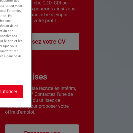
récupérer des
êtes en recherche CDD, CDI ou
porter sur vous,
intérim. Nous pourrons ainsi vous
ous l’attendez,
contacter si une offre d’emploi
ites. En
correspond à votre profil.
frir une
choisir de ne
t du site
 modifier nos
Déposez votre CV
r le site et les
lorsque vous
urrez retirer
 et à gauche de
Entreprises
Votre entreprise recrute en intérim,
autoriser
CDD ou CDI ? Contactez l’une de
nos agences ou utilisez ce
formulaire pour proposer votre
offre d’emploi.