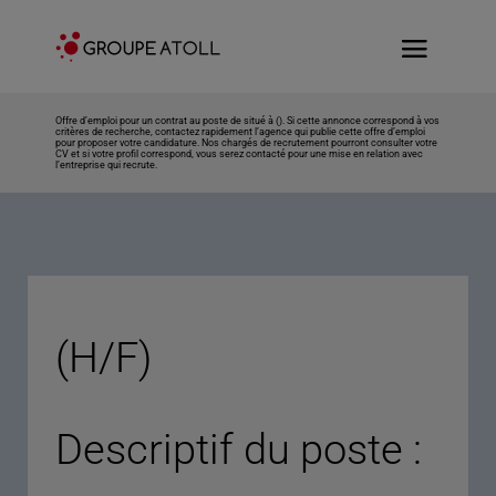
Offre d’emploi pour un contrat au poste de situé à (). Si cette annonce correspond à vos
critères de recherche, contactez rapidement l’agence qui publie cette offre d’emploi
pour proposer votre candidature. Nos chargés de recrutement pourront consulter votre
CV et si votre profil correspond, vous serez contacté pour une mise en relation avec
l’entreprise qui recrute.
(H/F)
Descriptif du poste :