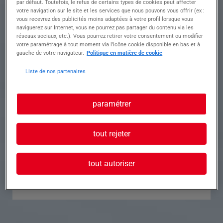
par défaut. Toutefois, le refus de certains types de cookies peut affecter
votre navigation sur le site et les services que nous pouvons vous offrir (ex :
Référence
Annonce n°
vous recevrez des publicités moins adaptées à votre profil lorsque vous
naviguerez sur Internet, vous ne pourrez pas partager du contenu via les
réseaux sociaux, etc.). Vous pourrez retirer votre consentement ou modifier
Contact
votre paramétrage à tout moment via l’icône cookie disponible en bas et à
gauche de votre navigateur.
Politique en matière de cookie
Tél.
Liste de nos partenaires
paramétrer
Postuler à cette offre
tout rejeter
tout autoriser