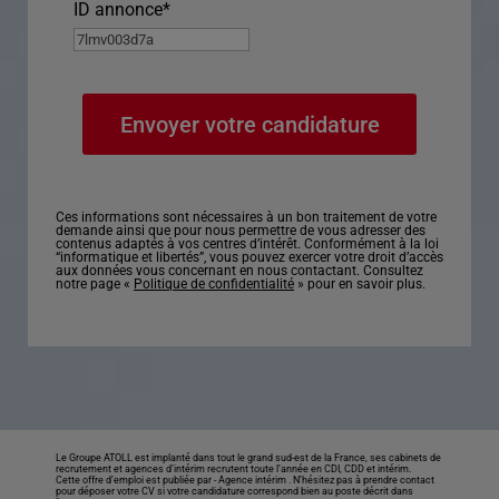
ID annonce
*
Ces informations sont nécessaires à un bon traitement de votre
demande ainsi que pour nous permettre de vous adresser des
contenus adaptés à vos centres d’intérêt. Conformément à la loi
“informatique et libertés”, vous pouvez exercer votre droit d’accès
aux données vous concernant en nous contactant. Consultez
notre page «
Politique de confidentialité
» pour en savoir plus.
Le Groupe ATOLL est implanté dans tout le grand sud-est de la France, ses cabinets de
recrutement et agences d’intérim recrutent toute l’année en CDI, CDD et intérim.
Cette offre d’emploi est publiée par -
Agence intérim
. N’hésitez pas à prendre contact
pour déposer votre CV si votre candidature correspond bien au poste décrit dans