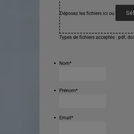
Sél
Déposez les fichiers ici ou
Types de fichiers acceptés : pdf, doc
Nom
*
Prénom
*
Email
*