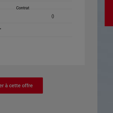
Contrat
()
°
er à cette offre