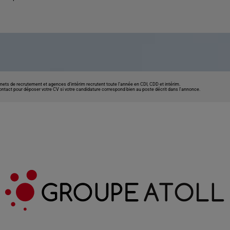
nets de recrutement et agences d’intérim recrutent toute l’année en CDI, CDD et intérim.
contact pour déposer votre CV si votre candidature correspond bien au poste décrit dans l'annonce.