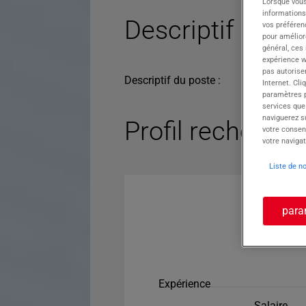
Lorsque vous
informations
Descriptif du po
vos préféren
pour améliore
général, ces
expérience w
pas autorise
Descriptif du poste :
Internet. Cli
paramètres pa
services que
naviguerez su
Profil recherché
votre consen
votre navigat
Liste de n
para
Expérience
Salaire