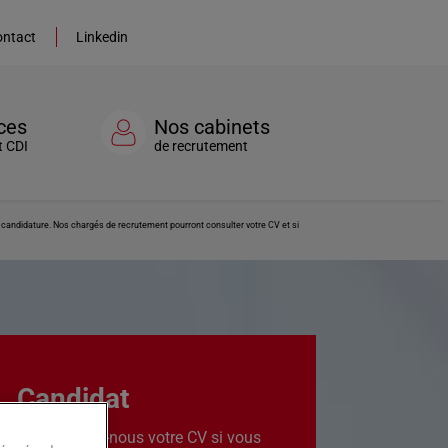
ntact
Linkedin
ces
Nos cabinets
t CDI
de recrutement
re candidature. Nos chargés de recrutement pourront consulter votre CV et si
Candidat
Transmettez-nous votre CV si vous