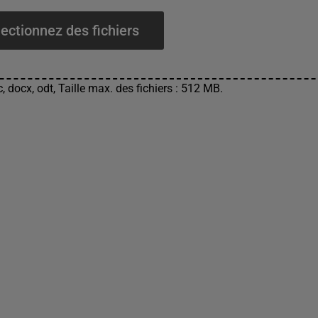
ectionnez des fichiers
, docx, odt, Taille max. des fichiers : 512 MB.