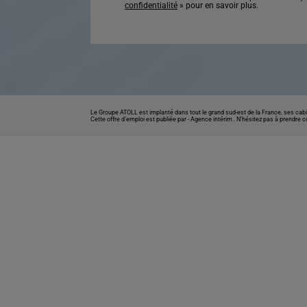
confidentialité
» pour en savoir plus.
Le Groupe ATOLL est implanté dans tout le grand sud-est de la France, ses cabi
Cette offre d’emploi est publiée par -
Agence intérim
. N’hésitez pas à prendre 