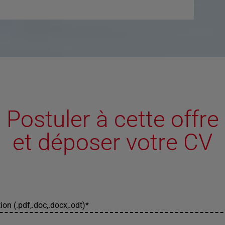
Postuler à cette offre
et déposer votre CV
ion (.pdf,.doc,.docx,.odt)
*