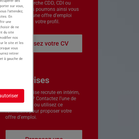
récupérer des
êtes en recherche CDD, CDI ou
porter sur vous,
intérim. Nous pourrons ainsi vous
ous l’attendez,
contacter si une offre d’emploi
ites. En
correspond à votre profil.
frir une
choisir de ne
t du site
 modifier nos
Déposez votre CV
r le site et les
lorsque vous
urrez retirer
 et à gauche de
Entreprises
Votre entreprise recrute en intérim,
autoriser
CDD ou CDI ? Contactez l’une de
nos agences ou utilisez ce
formulaire pour proposer votre
offre d’emploi.