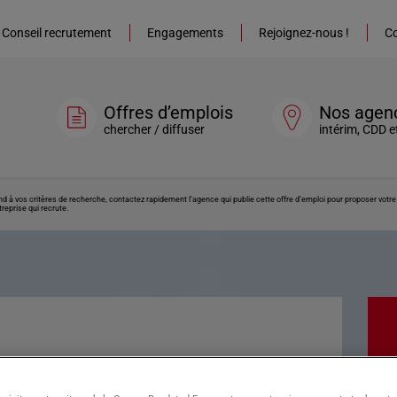
Conseil recrutement
Engagements
Rejoignez-nous !
Co
Offres d’emplois
Nos agen
chercher / diffuser
intérim, CDD e
ond à vos critères de recherche, contactez rapidement l’agence qui publie cette offre d’emploi pour proposer vot
reprise qui recrute.