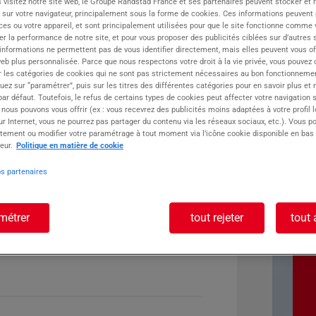
 visitez notre site web, le Groupe Randstad France et ses partenaires peuvent stocker et 
 sur votre navigateur, principalement sous la forme de cookies. Ces informations peuvent 
ste :
ces ou votre appareil, et sont principalement utilisées pour que le site fonctionne comme v
r la performance de notre site, et pour vous proposer des publicités ciblées sur d’autres s
 informations ne permettent pas de vous identifier directement, mais elles peuvent vous of
eb plus personnalisée. Parce que nous respectons votre droit à la vie privée, vous pouvez 
r les catégories de cookies qui ne sont pas strictement nécessaires au bon fonctionnemen
quez sur “paramétrer”, puis sur les titres des différentes catégories pour en savoir plus et
r défaut. Toutefois, le refus de certains types de cookies peut affecter votre navigation su
 nous pouvons vous offrir (ex : vous recevrez des publicités moins adaptées à votre profil 
r Internet, vous ne pourrez pas partager du contenu via les réseaux sociaux, etc.). Vous po
tement ou modifier votre paramétrage à tout moment via l’icône cookie disponible en bas
eur.
Politique en matière de cookie
os partenaires
métrer
tout rejeter
tout 