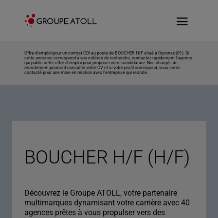
Offre d’emploi pour un contrat CDI au poste de BOUCHER H/F situé à Oyonnax (01). Si
cette annonce correspond à vos critères de recherche, contactez rapidement l’agence
qui publie cette offre d’emploi pour proposer votre candidature. Nos chargés de
recrutement pourront consulter votre CV et si votre profil correspond, vous serez
contacté pour une mise en relation avec l’entreprise qui recrute.
BOUCHER H/F (H/F)
Découvrez le Groupe ATOLL, votre partenaire
multimarques dynamisant votre carrière avec 40
agences prêtes à vous propulser vers des