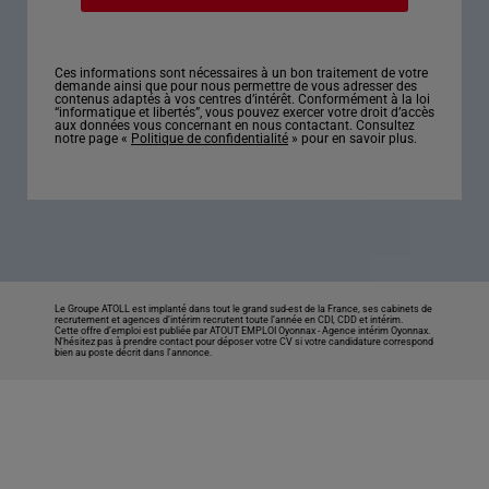
Ces informations sont nécessaires à un bon traitement de votre
demande ainsi que pour nous permettre de vous adresser des
contenus adaptés à vos centres d’intérêt. Conformément à la loi
“informatique et libertés”, vous pouvez exercer votre droit d’accès
aux données vous concernant en nous contactant. Consultez
notre page «
Politique de confidentialité
» pour en savoir plus.
Le Groupe ATOLL est implanté dans tout le grand sud-est de la France, ses cabinets de
recrutement et agences d’intérim recrutent toute l’année en CDI, CDD et intérim.
Cette offre d’emploi est publiée par ATOUT EMPLOI Oyonnax -
Agence intérim Oyonnax
.
N’hésitez pas à prendre contact pour déposer votre CV si votre candidature correspond
bien au poste décrit dans l'annonce.