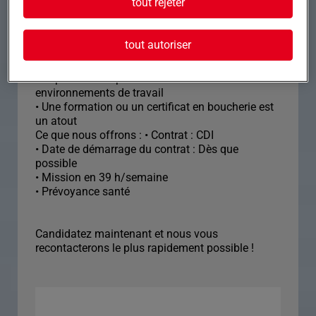
tout rejeter
• Maîtrise des techniques de découpe de viande
• Expérience en préparation de pièces bouchères
• Capacité à travailler rapidement tout en
tout autoriser
assurant la sécurité
• Souci de la qualité et du service client
• Capacité d'adaptation à différents
environnements de travail
• Une formation ou un certificat en boucherie est
un atout
Ce que nous offrons : • Contrat : CDI
• Date de démarrage du contrat : Dès que
possible
• Mission en 39 h/semaine
• Prévoyance santé
Candidatez maintenant et nous vous
recontacterons le plus rapidement possible !