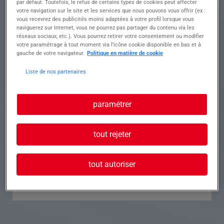
par défaut. Toutefois, le refus de certains types de cookies peut affecter
votre navigation sur le site et les services que nous pouvons vous offrir (ex :
Référence
Annonce n°
vous recevrez des publicités moins adaptées à votre profil lorsque vous
naviguerez sur Internet, vous ne pourrez pas partager du contenu via les
réseaux sociaux, etc.). Vous pourrez retirer votre consentement ou modifier
Contact
votre paramétrage à tout moment via l’icône cookie disponible en bas et à
gauche de votre navigateur.
Politique en matière de cookie
Tél.
Liste de nos partenaires
paramétrer
Postuler à cette offre
tout rejeter
tout autoriser