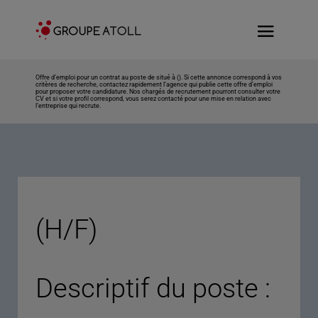
Offre d’emploi pour un contrat au poste de situé à (). Si cette annonce correspond à vos
critères de recherche, contactez rapidement l’agence qui publie cette offre d’emploi
pour proposer votre candidature. Nos chargés de recrutement pourront consulter votre
CV et si votre profil correspond, vous serez contacté pour une mise en relation avec
l’entreprise qui recrute.
(H/F)
Descriptif du poste :