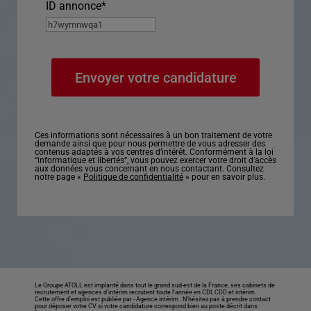
ID annonce
*
Ces informations sont nécessaires à un bon traitement de votre
demande ainsi que pour nous permettre de vous adresser des
contenus adaptés à vos centres d’intérêt. Conformément à la loi
“informatique et libertés”, vous pouvez exercer votre droit d’accès
aux données vous concernant en nous contactant. Consultez
notre page «
Politique de confidentialité
» pour en savoir plus.
Le Groupe ATOLL est implanté dans tout le grand sud-est de la France, ses cabinets de
recrutement et agences d’intérim recrutent toute l’année en CDI, CDD et intérim.
Cette offre d’emploi est publiée par -
Agence intérim
. N’hésitez pas à prendre contact
pour déposer votre CV si votre candidature correspond bien au poste décrit dans