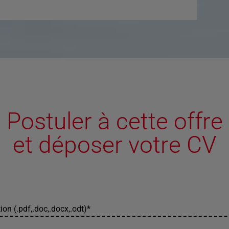
Postuler à cette offre
et déposer votre CV
ion (.pdf,.doc,.docx,.odt)
*