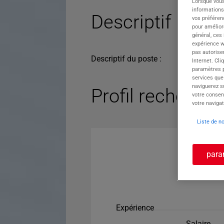
Lorsque vous
informations
Descriptif du po
vos préféren
pour améliore
général, ces
expérience w
pas autorise
Descriptif du poste :
Internet. Cli
paramètres pa
services que
naviguerez su
Profil recherché
votre consen
votre navigat
Liste de n
para
Expérience
Salaire