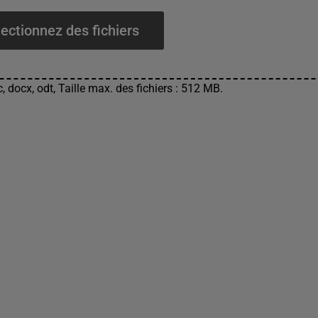
ectionnez des fichiers
, docx, odt, Taille max. des fichiers : 512 MB.