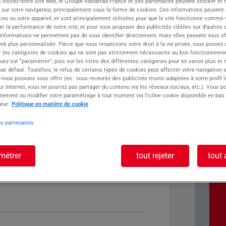
 visitez notre site web, le Groupe Randstad France et ses partenaires peuvent stocker et 
 sur votre navigateur, principalement sous la forme de cookies. Ces informations peuvent 
ste :
ces ou votre appareil, et sont principalement utilisées pour que le site fonctionne comme v
r la performance de notre site, et pour vous proposer des publicités ciblées sur d’autres s
 informations ne permettent pas de vous identifier directement, mais elles peuvent vous of
eb plus personnalisée. Parce que nous respectons votre droit à la vie privée, vous pouvez 
r les catégories de cookies qui ne sont pas strictement nécessaires au bon fonctionnemen
quez sur “paramétrer”, puis sur les titres des différentes catégories pour en savoir plus et
r défaut. Toutefois, le refus de certains types de cookies peut affecter votre navigation su
 nous pouvons vous offrir (ex : vous recevrez des publicités moins adaptées à votre profil 
r Internet, vous ne pourrez pas partager du contenu via les réseaux sociaux, etc.). Vous po
tement ou modifier votre paramétrage à tout moment via l’icône cookie disponible en bas
eur.
Politique en matière de cookie
os partenaires
métrer
tout rejeter
tout 