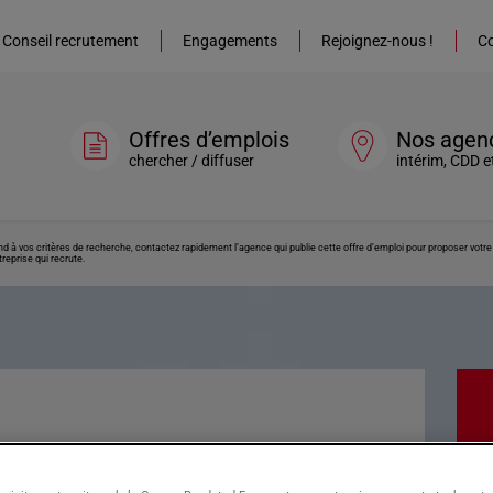
Conseil recrutement
Engagements
Rejoignez-nous !
Co
Offres d’emplois
Nos agen
chercher / diffuser
intérim, CDD e
ond à vos critères de recherche, contactez rapidement l’agence qui publie cette offre d’emploi pour proposer vot
reprise qui recrute.