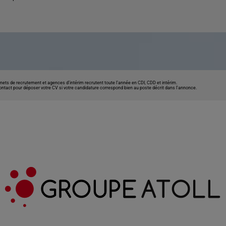
nets de recrutement et agences d’intérim recrutent toute l’année en CDI, CDD et intérim.
contact pour déposer votre CV si votre candidature correspond bien au poste décrit dans l'annonce.