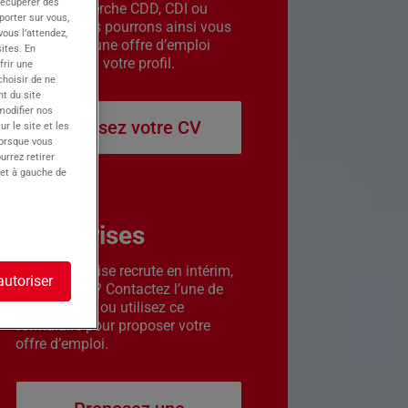
récupérer des
êtes en recherche CDD, CDI ou
porter sur vous,
intérim. Nous pourrons ainsi vous
ous l’attendez,
contacter si une offre d’emploi
ites. En
correspond à votre profil.
frir une
choisir de ne
t du site
 modifier nos
Déposez votre CV
r le site et les
lorsque vous
urrez retirer
 et à gauche de
Entreprises
Votre entreprise recrute en intérim,
autoriser
CDD ou CDI ? Contactez l’une de
nos agences ou utilisez ce
formulaire pour proposer votre
offre d’emploi.