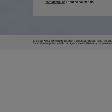
confidentialité
» pour en savoir plus.
Le Groupe ATOLL est implanté dans tout le grand sud-est de la France, ses cabi
Cette offre d’emploi est publiée par -
Agence intérim
. N’hésitez pas à prendre 