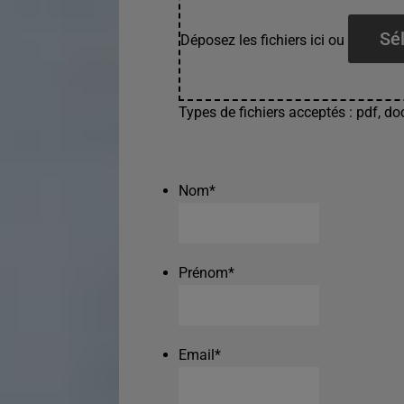
Sél
Déposez les fichiers ici ou
Types de fichiers acceptés : pdf, doc
Nom
*
Prénom
*
Email
*