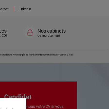
ntact
Linkedin
ces
Nos cabinets
t CDI
de recrutement
re candidature. Nos chargés de recrutement pourront consulter votre CV et si
Candidat
Transmettez-nous votre CV si vous