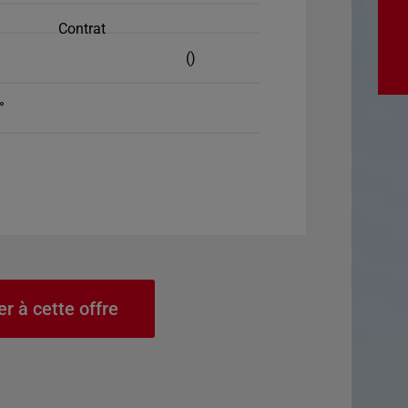
Contrat
()
°
er à cette offre