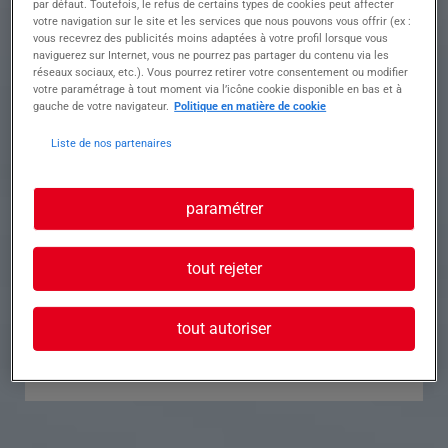
par défaut. Toutefois, le refus de certains types de cookies peut affecter
votre navigation sur le site et les services que nous pouvons vous offrir (ex :
Référence
Annonce n°
vous recevrez des publicités moins adaptées à votre profil lorsque vous
naviguerez sur Internet, vous ne pourrez pas partager du contenu via les
réseaux sociaux, etc.). Vous pourrez retirer votre consentement ou modifier
Contact
votre paramétrage à tout moment via l’icône cookie disponible en bas et à
gauche de votre navigateur.
Politique en matière de cookie
Tél.
Liste de nos partenaires
paramétrer
Postuler à cette offre
tout rejeter
tout autoriser