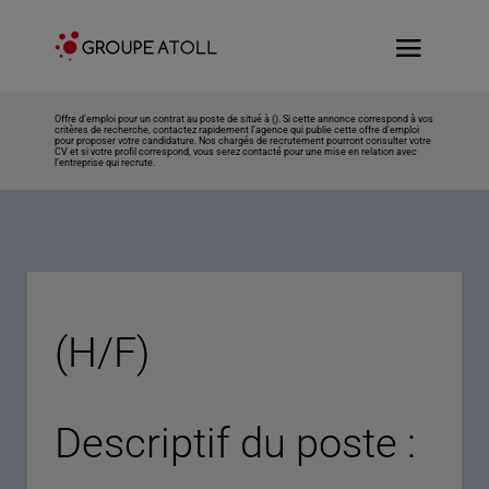
Offre d’emploi pour un contrat au poste de situé à (). Si cette annonce correspond à vos
critères de recherche, contactez rapidement l’agence qui publie cette offre d’emploi
pour proposer votre candidature. Nos chargés de recrutement pourront consulter votre
CV et si votre profil correspond, vous serez contacté pour une mise en relation avec
l’entreprise qui recrute.
(H/F)
Descriptif du poste :