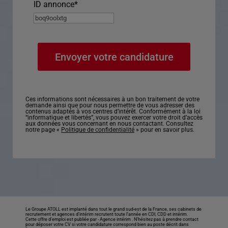
ID annonce
*
Ces informations sont nécessaires à un bon traitement de votre
demande ainsi que pour nous permettre de vous adresser des
contenus adaptés à vos centres d’intérêt. Conformément à la loi
“informatique et libertés”, vous pouvez exercer votre droit d’accès
aux données vous concernant en nous contactant. Consultez
notre page «
Politique de confidentialité
» pour en savoir plus.
Le Groupe ATOLL est implanté dans tout le grand sud-est de la France, ses cabinets de
recrutement et agences d’intérim recrutent toute l’année en CDI, CDD et intérim.
Cette offre d’emploi est publiée par -
Agence intérim
. N’hésitez pas à prendre contact
pour déposer votre CV si votre candidature correspond bien au poste décrit dans