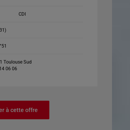
CDI
31)
°51
1 Toulouse Sud
 14 06 06
er à cette offre