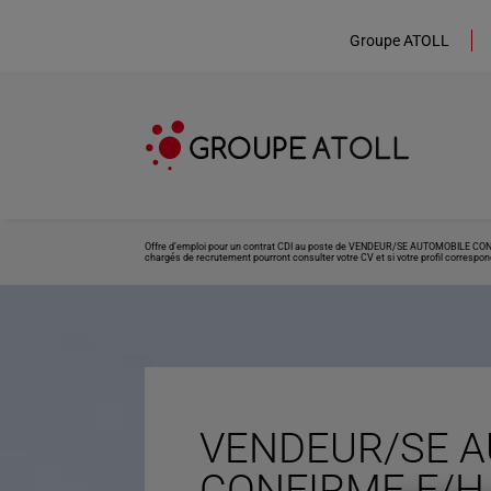
Groupe ATOLL
Offre d’emploi pour un contrat CDI au poste de VENDEUR/SE AUTOMOBILE CONFIRM
chargés de recrutement pourront consulter votre CV et si votre profil correspond
VENDEUR/SE 
CONFIRME F/H 