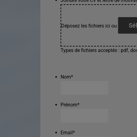
Joindre votre CV et lettre de motivat
Sél
Déposez les fichiers ici ou
Types de fichiers acceptés : pdf, doc
Nom
*
Prénom
*
Email
*