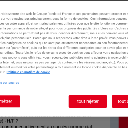
 visitez notre site web, le Groupe Randstad France et ses partenaires peuvent stocker et 
 sur votre navigateur, principalement sous la forme de cookies. Ces informations peuvent 
upe ATOLL, vous propose son expertise en
ces ou votre appareil, et sont principalement utilisées pour que le site fonctionne comme v
, réputée pour son dynamisme culturel. Depuis
r la performance de notre site, et pour vous proposer des publicités ciblées sur d’autres s
usaine accompagne entreprises et intérimaires
 informations ne permettent pas de vous identifier directement, mais elles peuvent vous of
e et la logistique.
eb plus personnalisée. Parce que nous respectons votre droit à la vie privée, vous pouvez 
r les catégories de cookies qui ne sont pas strictement nécessaires au bon fonctionnemen
quez sur “paramétrer”, puis sur les titres des différentes catégories pour en savoir plus et
r défaut. Toutefois, le refus de certains types de cookies peut affecter votre navigation su
 un(e) Vendeur/se Automobile Confirmée à
 nous pouvons vous offrir (ex : vous recevrez des publicités moins adaptées à votre profil 
d'un show room multimarques.
r Internet, vous ne pourrez pas partager du contenu via les réseaux sociaux, etc.). Vous po
e à pourvoir à MURET
tement ou modifier votre paramétrage à tout moment via l’icône cookie disponible en bas
eur.
Politique en matière de cookie
poste : VENDEUR/SE
os partenaires
ONFIRME F/H
métrer
tout rejeter
tout 
) à enrichir une concession automobile en tant
) - H/F ?
 contribuer activement au succès commercial