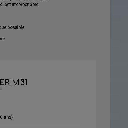
 client irréprochable
que possible
ine
10 ans)