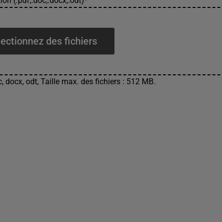
ion (.pdf,.doc,.docx,.odt)
*
ectionnez des fichiers
, docx, odt, Taille max. des fichiers : 512 MB.