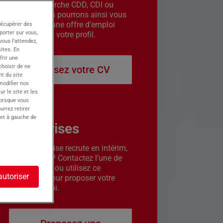
êtes en recherche CDD, CDI ou
intérim. Nous pourrons ainsi vous
contacter si une offre d’emploi
récupérer des
porter sur vous,
correspond à votre profil.
ous l’attendez,
ites. En
frir une
choisir de ne
Déposez votre CV
t du site
 modifier nos
r le site et les
lorsque vous
urrez retirer
 et à gauche de
Entreprises
Votre entreprise recrute en intérim,
CDD ou CDI ? Contactez l’une de
nos agences ou utilisez ce
autoriser
formulaire pour proposer votre
offre d’emploi.