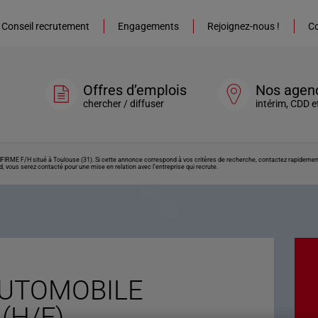
Conseil recrutement
Engagements
Rejoignez-nous !
Co
Offres d’emplois
Nos agen
chercher / diffuser
intérim, CDD e
E F/H situé à Toulouse (31). Si cette annonce correspond à vos critères de recherche, contactez rapidement l
, vous serez contacté pour une mise en relation avec l’entreprise qui recrute.
AUTOMOBILE
(H/F)