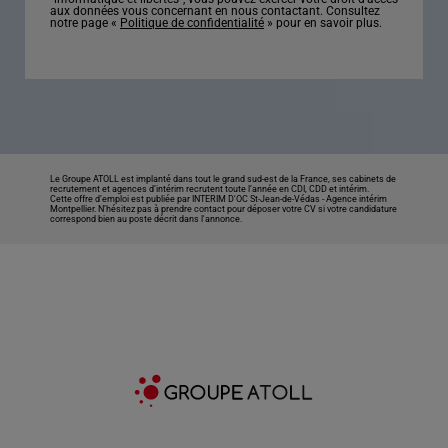
aux données vous concernant en nous contactant. Consultez
notre page «
Politique de confidentialité
» pour en savoir plus.
Le Groupe ATOLL est implanté dans tout le grand sud-est de la France, ses cabinets de
recrutement et agences d’intérim recrutent toute l’année en CDI, CDD et intérim.
Cette offre d’emploi est publiée par INTERIM D'OC St-Jean-de-Védas -
Agence intérim
Montpellier
. N’hésitez pas à prendre contact pour déposer votre CV si votre candidature
correspond bien au poste décrit dans l'annonce.