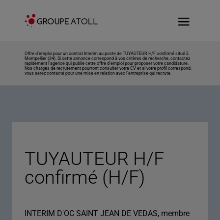
Offre d’emploi pour un contrat Interim au poste de TUYAUTEUR H/F confirmé situé à
Montpellier (34). Si cette annonce correspond à vos critères de recherche, contactez
rapidement l’agence qui publie cette offre d’emploi pour proposer votre candidature.
Nos chargés de recrutement pourront consulter votre CV et si votre profil correspond,
vous serez contacté pour une mise en relation avec l’entreprise qui recrute.
TUYAUTEUR H/F
confirmé (H/F)
INTERIM D'OC SAINT JEAN DE VEDAS, membre