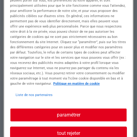
peuvent porter sur vous, vos préférences ou votre appareil, et sont
• Lecture de plans isométriques et schémas
principalement utilisées pour que le site fonctionne comme vous l’attendez,
techniques
pour améliorer la performance de notre site, et pour vous proposer des
• Traçage, découpe, cintrage et ajustement des
publicités ciblées sur d’autres sites. En général, ces informations ne
tubes
permettent pas de vous identifier directement, mais elles peuvent vous
• Montage et installation sur site ou en atelier
offrir une expérience web plus personnalisée. Parce que nous respectons
votre droit à la vie privée, vous pouvez choisir de ne pas autoriser les
• Contrôle de l'étanchéité et des installations
catégories de cookies qui ne sont pas strictement nécessaires au bon
• Respect des consignes de sécurité et des
fonctionnement du site Internet. Cliquez sur “paramétrer”, puis sur les titres
procédures
des différentes catégories pour en savoir plus et modifier nos paramètres
par défaut. Toutefois, le refus de certains types de cookies peut affecter
votre navigation sur le site et les services que nous pouvons vous offrir (ex :
vous recevrez des publicités moins adaptées à votre profil lorsque vous
Profil recherché
naviguerez sur Internet, vous ne pourrez pas partager du contenu via les
réseaux sociaux, etc.). Vous pourrez retirer votre consentement ou modifier
votre paramétrage à tout moment via l’icône cookie disponible en bas et à
gauche de votre navigateur.
Politique en matière de cookie
????️ Savoir-faire :
Liste de nos partenaires
• Maîtrise des techniques de tuyauterie
industrielle
• Connaissance des matériaux (acier, inox, PVC,
paramétrer
etc.)
• Lecture de plans et prise de cotes précises
• Capacité à travailler en autonomie
tout rejeter
• Expérience significative sur un poste similaire