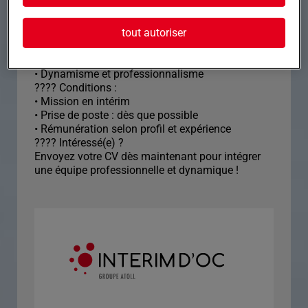
???? Savoir-être :
• Rigueur et précision
tout autoriser
• Autonomie et sens de l'organisation
• Esprit d'équipe
• Respect des règles de sécurité
• Dynamisme et professionnalisme
???? Conditions :
• Mission en intérim
• Prise de poste : dès que possible
• Rémunération selon profil et expérience
???? Intéressé(e) ?
Envoyez votre CV dès maintenant pour intégrer
une équipe professionnelle et dynamique !