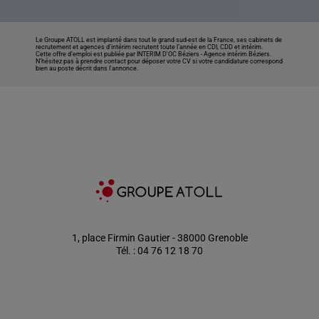
Le Groupe ATOLL est implanté dans tout le grand sud-est de la France, ses cabinets de
recrutement et agences d’intérim recrutent toute l’année en CDI, CDD et intérim.
Cette offre d’emploi est publiée par INTERIM D'OC Béziers -
Agence intérim Béziers
.
N’hésitez pas à prendre contact pour déposer votre CV si votre candidature correspond
bien au poste décrit dans l'annonce.
1, place Firmin Gautier - 38000 Grenoble
Tél. : 04 76 12 18 70