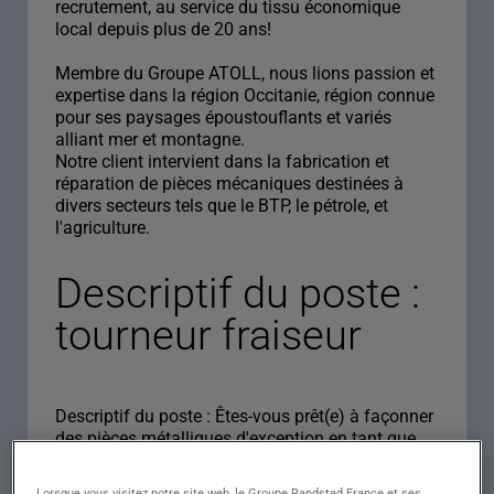
recrutement, au service du tissu économique
local depuis plus de 20 ans!
Membre du Groupe ATOLL, nous lions passion et
expertise dans la région Occitanie, région connue
pour ses paysages époustouflants et variés
alliant mer et montagne.
Notre client intervient dans la fabrication et
réparation de pièces mécaniques destinées à
divers secteurs tels que le BTP, le pétrole, et
l'agriculture.
Descriptif du poste :
tourneur fraiseur
Descriptif du poste : Êtes-vous prêt(e) à façonner
des pièces métalliques d'exception en tant que
tourneur(se) fraiseur(se) passionné(e) ?
Rejoignez notre client pour participer à la
Lorsque vous visitez notre site web, le Groupe Randstad France et ses