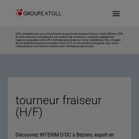
Offre d’emploi pour un contrat Interim au poste de tourneur fraiseur situé à Béziers (34).
Si cette annonce correspond à vos critères de recherche, contactez rapidement
l’agence qui publie cette offre d’emploi pour proposer votre candidature. Nos chargés
de recrutement pourront consulter votre CV et si votre profil correspond, vous serez
contacté pour une mise en relation avec l’entreprise qui recrute.
tourneur fraiseur
(H/F)
Découvrez INTERIM D'OC à Béziers, expert en