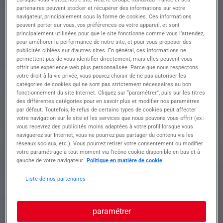
fabrication de pièces métalliques de précision
partenaires peuvent stocker et récupérer des informations sur votre
avec des technologies de pointe
navigateur, principalement sous la forme de cookies. Ces informations
peuvent porter sur vous, vos préférences ou votre appareil, et sont
principalement utilisées pour que le site fonctionne comme vous l’attendez,
• Régler les machines et paramètres d'usinage
pour améliorer la performance de notre site, et pour vous proposer des
pour garantir une production conforme
publicités ciblées sur d’autres sites. En général, ces informations ne
• Réaliser des opérations de tournage selon des
permettent pas de vous identifier directement, mais elles peuvent vous
programmes prédéfinis
offrir une expérience web plus personnalisée. Parce que nous respectons
• Contrôler visuellement et dimensionnellement
votre droit à la vie privée, vous pouvez choisir de ne pas autoriser les
les pièces produites pour confirmer leur
catégories de cookies qui ne sont pas strictement nécessaires au bon
fonctionnement du site Internet. Cliquez sur “paramétrer”, puis sur les titres
conformité
des différentes catégories pour en savoir plus et modifier nos paramètres
• Détecter et résoudre les anomalies et
par défaut. Toutefois, le refus de certains types de cookies peut affecter
dysfonctionnements durant la fabrication
votre navigation sur le site et les services que nous pouvons vous offrir (ex :
• Effectuer l'entretien et la maintenance de
vous recevrez des publicités moins adaptées à votre profil lorsque vous
premier niveau des équipements et outillages
naviguerez sur Internet, vous ne pourrez pas partager du contenu via les
réseaux sociaux, etc.). Vous pourrez retirer votre consentement ou modifier
votre paramétrage à tout moment via l’icône cookie disponible en bas et à
gauche de votre navigateur.
Politique en matière de cookie
Profil recherché
Liste de nos partenaires
Formation et expérience Recherchons
paramétrer
tourneur(se) fraiseur(se) confirmé(e) avec 3-5