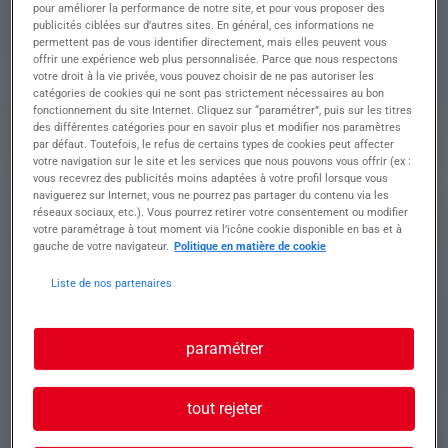
passage d'engins
pour améliorer la performance de notre site, et pour vous proposer des
publicités ciblées sur d’autres sites. En général, ces informations ne
• Aider à la mise en œuvre des enrobés (tirage,
permettent pas de vous identifier directement, mais elles peuvent vous
égalisation)
offrir une expérience web plus personnalisée. Parce que nous respectons
• Assurer les finitions manuelles autour des
votre droit à la vie privée, vous pouvez choisir de ne pas autoriser les
bordures, regards et zones difficiles d'accès
catégories de cookies qui ne sont pas strictement nécessaires au bon
• Préparer et nettoyer les zones de travail
fonctionnement du site Internet. Cliquez sur “paramétrer”, puis sur les titres
des différentes catégories pour en savoir plus et modifier nos paramètres
par défaut. Toutefois, le refus de certains types de cookies peut affecter
votre navigation sur le site et les services que nous pouvons vous offrir (ex :
Temps plein du lundi au vendredi
vous recevrez des publicités moins adaptées à votre profil lorsque vous
Lieu: bassin annécien
naviguerez sur Internet, vous ne pourrez pas partager du contenu via les
Taux: entre 12.50€ et 14€
réseaux sociaux, etc.). Vous pourrez retirer votre consentement ou modifier
votre paramétrage à tout moment via l’icône cookie disponible en bas et à
gauche de votre navigateur.
Politique en matière de cookie
Profil recherché
Liste de nos partenaires
paramétrer
Vous êtes disponible de suite et recherchez du
long terme ?
Vous avez de l'expérience dans les travaux
tout rejeter
publiques ?
Vous souhaitez évoluer dans une entreprise à