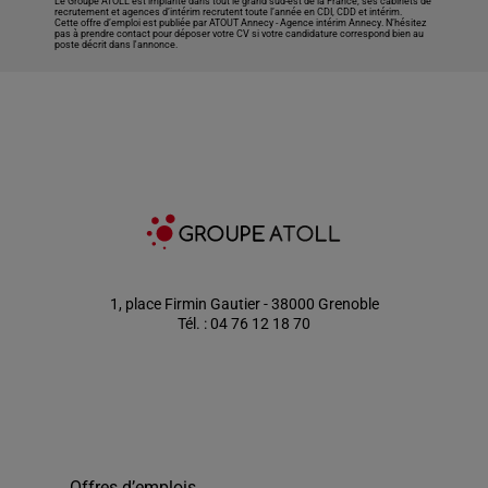
Le Groupe ATOLL est implanté dans tout le grand sud-est de la France, ses cabinets de
recrutement et agences d’intérim recrutent toute l’année en CDI, CDD et intérim.
Cette offre d’emploi est publiée par ATOUT Annecy -
Agence intérim Annecy
. N’hésitez
pas à prendre contact pour déposer votre CV si votre candidature correspond bien au
poste décrit dans l'annonce.
1, place Firmin Gautier - 38000 Grenoble
Tél. : 04 76 12 18 70
Offres d’emplois