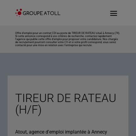
Offre d’emploi pour un contrat CDI au poste de TIREUR DE RATEAU situé à Annecy (74).
Si cette annonce correspond à vos critères de recherche, contactez rapidement
l’agence qui publie cette offre d’emploi pour proposer votre candidature. Nos chargés
de recrutement pourront consulter votre CV et si votre profil correspond, vous serez
contacté pour une mise en relation avec l’entreprise qui recrute.
TIREUR DE RATEAU
(H/F)
Atout, agence d'emploi implantée à Annecy