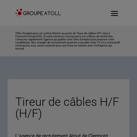
Offre d’emploi pour un contrat Interim au poste de Tireur de câbles H/F situé à
Clermont-Ferrand (63). Si cette annonce correspond à vos critères de recherche,
contactez rapidement l’agence qui publie cette offre d’emploi pour proposer votre
candidature. Nos chargés de recrutement pourront consulter votre CV et si votre profil
correspond, vous serez contacté pour une mise en relation avec l’entreprise qui
recrute.
Tireur de câbles H/F
(H/F)
L'agence de recrutement Atout de Clermont