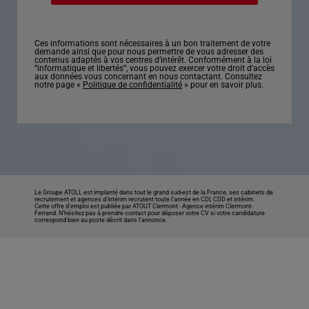
Ces informations sont nécessaires à un bon traitement de votre
demande ainsi que pour nous permettre de vous adresser des
contenus adaptés à vos centres d’intérêt. Conformément à la loi
“informatique et libertés”, vous pouvez exercer votre droit d’accès
aux données vous concernant en nous contactant. Consultez
notre page «
Politique de confidentialité
» pour en savoir plus.
Le Groupe ATOLL est implanté dans tout le grand sud-est de la France, ses cabinets de
recrutement et agences d’intérim recrutent toute l’année en CDI, CDD et intérim.
Cette offre d’emploi est publiée par ATOUT Clermont -
Agence intérim Clermont-
Ferrand
. N’hésitez pas à prendre contact pour déposer votre CV si votre candidature
correspond bien au poste décrit dans l'annonce.