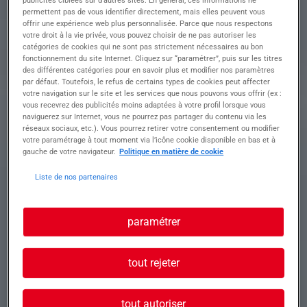
Profil recherché
permettent pas de vous identifier directement, mais elles peuvent vous
offrir une expérience web plus personnalisée. Parce que nous respectons
votre droit à la vie privée, vous pouvez choisir de ne pas autoriser les
catégories de cookies qui ne sont pas strictement nécessaires au bon
fonctionnement du site Internet. Cliquez sur “paramétrer”, puis sur les titres
Profil recherché :
des différentes catégories pour en savoir plus et modifier nos paramètres
• Habilitation électrique obligatoire (B0/H0, B1V,
par défaut. Toutefois, le refus de certains types de cookies peut affecter
BR... selon profil)
votre navigation sur le site et les services que nous pouvons vous offrir (ex :
• Le CACES nacelle est un plus apprécié
vous recevrez des publicités moins adaptées à votre profil lorsque vous
• Première expérience en tirage de câbles ou
naviguerez sur Internet, vous ne pourrez pas partager du contenu via les
travaux électriques souhaitée
réseaux sociaux, etc.). Vous pourrez retirer votre consentement ou modifier
votre paramétrage à tout moment via l’icône cookie disponible en bas et à
• Rigueur, motivation et capacité à travailler en
gauche de votre navigateur.
Politique en matière de cookie
équipe
Liste de nos partenaires
Conditions :
• Taux horaire selon expérience
paramétrer
• Poste en horaires de journée
• Démarrage rapide
tout rejeter
tout autoriser