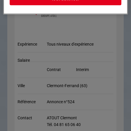
Expérience
Tous niveaux d'expérience
Salaire
Contrat
Interim
Ville
Clermont-Ferrand (63)
Référence
Annonce n°524
Contact
ATOUT Clermont
Tél. 04 81 65 06 40