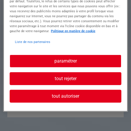
par défaut. Toutefois, le refus de certains types de cookies peut affecter
votre navigation sur le site et les services que nous pouvons vous offrir (ex :
Référence
Annonce n°
vous recevrez des publicités moins adaptées à votre profil lorsque vous
naviguerez sur Internet, vous ne pourrez pas partager du contenu via les
réseaux sociaux, etc.). Vous pourrez retirer votre consentement ou modifier
Contact
votre paramétrage à tout moment via l’icône cookie disponible en bas et à
gauche de votre navigateur.
Politique en matière de cookie
Tél.
Liste de nos partenaires
paramétrer
Postuler à cette offre
tout rejeter
tout autoriser