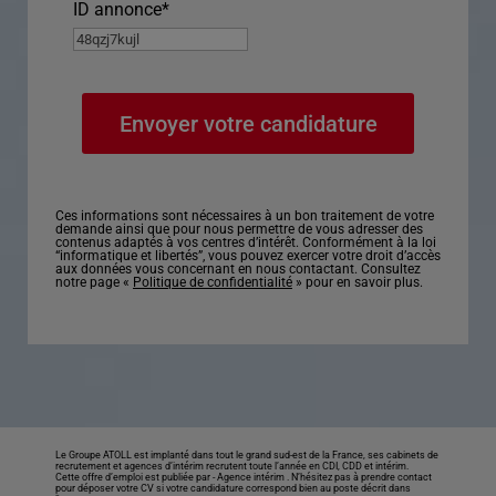
ID annonce
*
Ces informations sont nécessaires à un bon traitement de votre
demande ainsi que pour nous permettre de vous adresser des
contenus adaptés à vos centres d’intérêt. Conformément à la loi
“informatique et libertés”, vous pouvez exercer votre droit d’accès
aux données vous concernant en nous contactant. Consultez
notre page «
Politique de confidentialité
» pour en savoir plus.
Le Groupe ATOLL est implanté dans tout le grand sud-est de la France, ses cabinets de
recrutement et agences d’intérim recrutent toute l’année en CDI, CDD et intérim.
Cette offre d’emploi est publiée par -
Agence intérim
. N’hésitez pas à prendre contact
pour déposer votre CV si votre candidature correspond bien au poste décrit dans