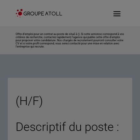
Offre d’emploi pour un contrat au poste de situé à (). Si cette annonce correspond à vos
critères de recherche, contactez rapidement l’agence qui publie cette offre d’emploi
pour proposer votre candidature. Nos chargés de recrutement pourront consulter votre
CV et si votre profil correspond, vous serez contacté pour une mise en relation avec
l’entreprise qui recrute.
(H/F)
Descriptif du poste :