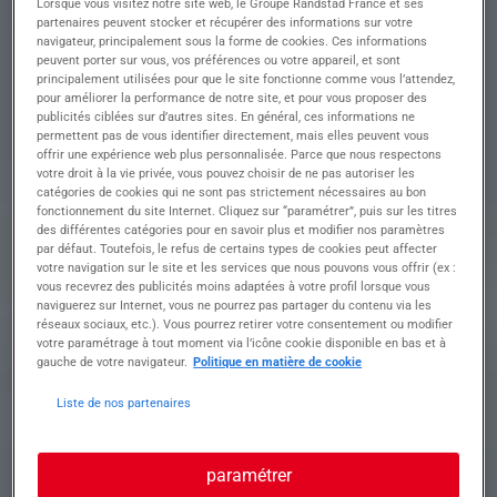
Lorsque vous visitez notre site web, le Groupe Randstad France et ses
révolutionner la maintenance automobile ?
partenaires peuvent stocker et récupérer des informations sur votre
Rejoignez une équipe dynamique pour évaluer,
navigateur, principalement sous la forme de cookies. Ces informations
peuvent porter sur vous, vos préférences ou votre appareil, et sont
diagnostiquer et entretenir des véhicules en
principalement utilisées pour que le site fonctionne comme vous l’attendez,
garantissant leur performance optimale
pour améliorer la performance de notre site, et pour vous proposer des
publicités ciblées sur d’autres sites. En général, ces informations ne
• Mener des diagnostics mécaniques,
permettent pas de vous identifier directement, mais elles peuvent vous
électroniques et électriques sur différents types
offrir une expérience web plus personnalisée. Parce que nous respectons
de véhicules
votre droit à la vie privée, vous pouvez choisir de ne pas autoriser les
catégories de cookies qui ne sont pas strictement nécessaires au bon
• Identifier et résoudre les pannes complexes
fonctionnement du site Internet. Cliquez sur “paramétrer”, puis sur les titres
grâce à des outils de diagnostic avancés
des différentes catégories pour en savoir plus et modifier nos paramètres
• Proposer des solutions de réparation adaptées
par défaut. Toutefois, le refus de certains types de cookies peut affecter
après analyse des dysfonctionnements
votre navigation sur le site et les services que nous pouvons vous offrir (ex :
• Réaliser les essais avant et après chaque
vous recevrez des publicités moins adaptées à votre profil lorsque vous
naviguerez sur Internet, vous ne pourrez pas partager du contenu via les
intervention pour assurer la qualité des
réseaux sociaux, etc.). Vous pourrez retirer votre consentement ou modifier
réparations
votre paramétrage à tout moment via l’icône cookie disponible en bas et à
• Assurer le contrôle de conformité et l'entretien
gauche de votre navigateur.
Politique en matière de cookie
régulier des véhicules, incluant des réparations
mécaniques complexes
Liste de nos partenaires
Profil recherché
paramétrer