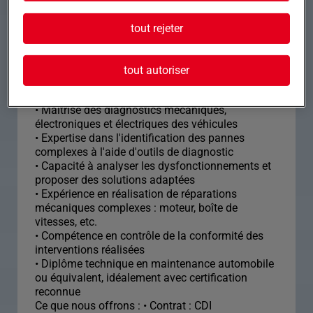
tout rejeter
Formation et expérience Profil recherché : Vous
êtes un/e technicien/ne expert/e passionné/e de
diagnostics automobiles avec 3 à 5 ans
tout autoriser
d'expérience confirmée.
• Maîtrise des diagnostics mécaniques,
électroniques et électriques des véhicules
• Expertise dans l'identification des pannes
complexes à l'aide d'outils de diagnostic
• Capacité à analyser les dysfonctionnements et
proposer des solutions adaptées
• Expérience en réalisation de réparations
mécaniques complexes : moteur, boîte de
vitesses, etc.
• Compétence en contrôle de la conformité des
interventions réalisées
• Diplôme technique en maintenance automobile
ou équivalent, idéalement avec certification
reconnue
Ce que nous offrons : • Contrat : CDI