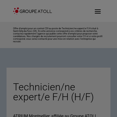
Offre d’emploi pour un contrat CDI au poste de Technicien/ne expert/e F/H situé à
Saint-Gély-du-Fesc (34). Si cette annonce correspond à vos critères de recherche,
contactez rapidement l’agence qui publie cette offre d’emploi pour proposer votre
candidature. Nos chargés de recrutement pourront consulter votre CV et si votre profil
correspond, vous serez contacté pour une mise en relation avec l’entreprise qui
recrute.
Technicien/ne
expert/e F/H (H/F)
ATRIUM Montpellier, affiliée au Groupe ATOLL,