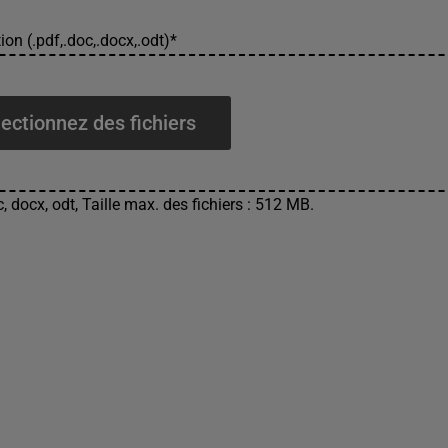
ion (.pdf,.doc,.docx,.odt)
*
ectionnez des fichiers
, docx, odt, Taille max. des fichiers : 512 MB.