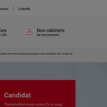
ntact
Linkedin
ces
Nos cabinets
t CDI
de recrutement
publie cette offre d’emploi pour proposer votre candidature. Nos chargés de
Candidat
Transmettez-nous votre CV si vous