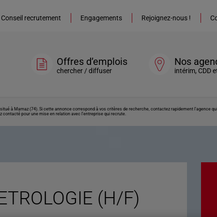
Conseil recrutement
Engagements
Rejoignez-nous !
Co
Offres d’emplois
Nos agen
chercher / diffuser
intérim, CDD e
tué à Marnaz (74). Si cette annonce correspond à vos critères de recherche, contactez rapidement l’agence qui 
z contacté pour une mise en relation avec l’entreprise qui recrute.
ETROLOGIE (H/F)