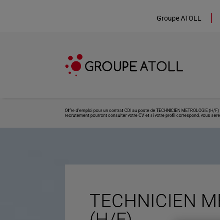
Groupe ATOLL
Offre d’emploi pour un contrat CDI au poste de TECHNICIEN METROLOGIE (H/F) si
recrutement pourront consulter votre CV et si votre profil correspond, vous sere
TECHNICIEN M
(H/F)