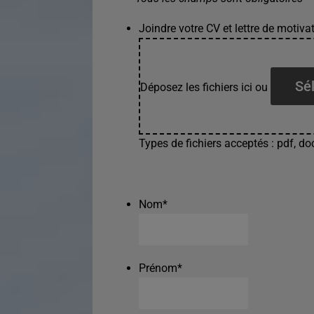
Joindre votre CV et lettre de motivat
Sél
Déposez les fichiers ici ou
Types de fichiers acceptés : pdf, doc
Nom
*
Prénom
*