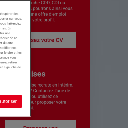
êtes en recherche CDD, CDI ou
intérim. Nous pourrons ainsi vous
contacter si une offre d’emploi
récupérer des
porter sur vous,
correspond à votre profil.
ous l’attendez,
ites. En
frir une
choisir de ne
Déposez votre CV
t du site
 modifier nos
r le site et les
lorsque vous
urrez retirer
 et à gauche de
Entreprises
Votre entreprise recrute en intérim,
CDD ou CDI ? Contactez l’une de
nos agences ou utilisez ce
autoriser
formulaire pour proposer votre
offre d’emploi.