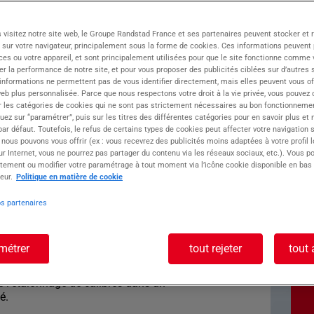
 visitez notre site web, le Groupe Randstad France et ses partenaires peuvent stocker et 
 sur votre navigateur, principalement sous la forme de cookies. Ces informations peuvent 
oupe ATOLL, vous ouvre les portes de l'emploi
ces ou votre appareil, et sont principalement utilisées pour que le site fonctionne comme v
oie. Forte de 30 ans d'expertise, notre agence
r la performance de notre site, et pour vous proposer des publicités ciblées sur d’autres s
s avec un réseau de proximité unique.
 informations ne permettent pas de vous identifier directement, mais elles peuvent vous of
eb plus personnalisée. Parce que nous respectons votre droit à la vie privée, vous pouvez 
r les catégories de cookies qui ne sont pas strictement nécessaires au bon fonctionnemen
quez sur “paramétrer”, puis sur les titres des différentes catégories pour en savoir plus et
'analyse de précision pour divers secteurs
r défaut. Toutefois, le refus de certains types de cookies peut affecter votre navigation su
 nous pouvons vous offrir (ex : vous recevrez des publicités moins adaptées à votre profil 
r Internet, vous ne pourrez pas partager du contenu via les réseaux sociaux, etc.). Vous po
tement ou modifier votre paramétrage à tout moment via l’icône cookie disponible en bas
oste : TECHNICIEN
eur.
Politique en matière de cookie
/F)
os partenaires
métrer
tout rejeter
tout 
(e) à rejoindre notre team comme TECHNICIEN
re accrédité COFRAC ?
e l'étalonnage de calibres dans un
é.