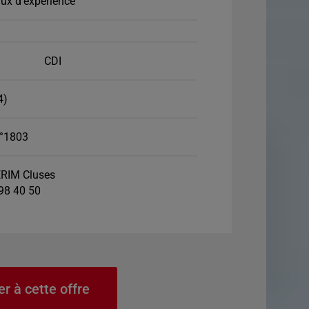
ux d'expérience
CDI
4)
°1803
RIM Cluses
 98 40 50
er à cette offre