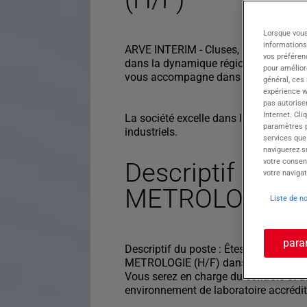
Lorsque vous
informations
ARVE INTERIM - Cluses, membre du Gr
vos préféren
dans la dynamique région de Haute-Sav
pour améliore
vous accompagne dans divers secteur
général, ces
expérience w
pas autorise
Internet. Cli
La société excelle dans la mesure et l
paramètres pa
industriels.
services que
naviguerez su
votre consen
Descriptif du p
votre navigat
METROLOGIE (H
Liste de n
para
Descriptif du poste : Êtes-vous prêt
METROLOGIE (H/F) dans un laboratoi
Vous serez en charge du contrôle et d
environnement de laboratoire accrédit