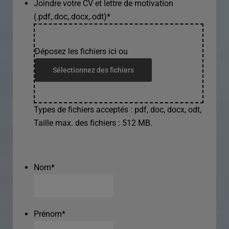
Joindre votre CV et lettre de motivation
(.pdf,.doc,.docx,.odt)
*
Déposez les fichiers ici ou
Sélectionnez des fichiers
Types de fichiers acceptés : pdf, doc, docx, odt,
Taille max. des fichiers : 512 MB.
Nom
*
Prénom
*