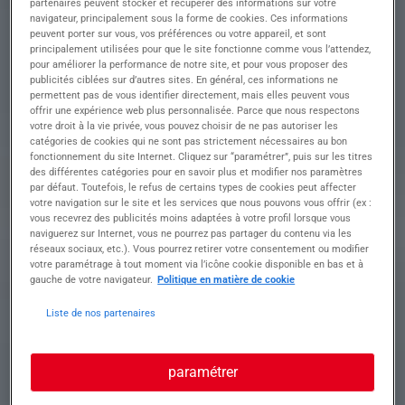
partenaires peuvent stocker et récupérer des informations sur votre
navigateur, principalement sous la forme de cookies. Ces informations
Descriptif du poste : Êtes-vous prêt(e) à assumer
peuvent porter sur vous, vos préférences ou votre appareil, et sont
les responsabilités d'un Mécanicien Confirmé
principalement utilisées pour que le site fonctionne comme vous l’attendez,
dans notre garage de Toulouse ?
pour améliorer la performance de notre site, et pour vous proposer des
Nous recherchons un professionnel disposé à
publicités ciblées sur d’autres sites. En général, ces informations ne
réaliser diverses tâches de maintenance et de
permettent pas de vous identifier directement, mais elles peuvent vous
offrir une expérience web plus personnalisée. Parce que nous respectons
réparation sur des véhicules automobiles.
votre droit à la vie privée, vous pouvez choisir de ne pas autoriser les
• Effectuer des interventions de maintenance
catégories de cookies qui ne sont pas strictement nécessaires au bon
préventive et corrective sur les véhicules
fonctionnement du site Internet. Cliquez sur “paramétrer”, puis sur les titres
• Diagnostiquer, déposer et poser des organes
des différentes catégories pour en savoir plus et modifier nos paramètres
mécaniques, électriques et électroniques
par défaut. Toutefois, le refus de certains types de cookies peut affecter
• Réparer et rénover les moteurs et les organes de
votre navigation sur le site et les services que nous pouvons vous offrir (ex :
vous recevrez des publicités moins adaptées à votre profil lorsque vous
transmission
naviguerez sur Internet, vous ne pourrez pas partager du contenu via les
• Effectuer le contrôle et le réglage des moteurs et
réseaux sociaux, etc.). Vous pourrez retirer votre consentement ou modifier
des éléments de liaison au sol
votre paramétrage à tout moment via l’icône cookie disponible en bas et à
• Installer des accessoires sur les véhicules et
gauche de votre navigateur.
Politique en matière de cookie
réaliser des essais de performance
Liste de nos partenaires
Profil recherché
paramétrer