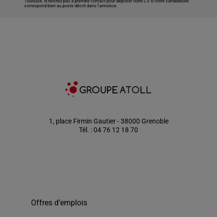
Toulouse
. N’hésitez pas à prendre contact pour déposer votre CV si votre candidature
correspond bien au poste décrit dans l'annonce.
1, place Firmin Gautier - 38000 Grenoble
Tél. : 04 76 12 18 70
Offres d’emplois