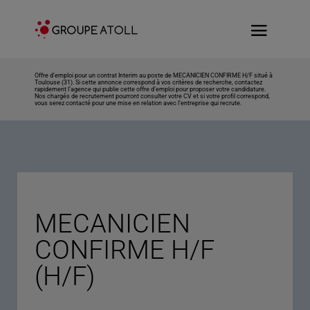
Offre d’emploi pour un contrat Interim au poste de MECANICIEN CONFIRME H/F situé à
Toulouse (31). Si cette annonce correspond à vos critères de recherche, contactez
rapidement l’agence qui publie cette offre d’emploi pour proposer votre candidature.
Nos chargés de recrutement pourront consulter votre CV et si votre profil correspond,
vous serez contacté pour une mise en relation avec l’entreprise qui recrute.
MECANICIEN
CONFIRME H/F
(H/F)