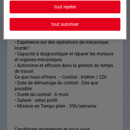
tout rejeter
Formation et expérience Nous recherchons un(e)
Mécanicien(ne) Confirmé(e) ayant une
expérience avérée et des compétences
tout autoriser
techniques solides pour notre client à Toulouse.
• BEP ou CAP en mécanique
• Expérience sur des opérations de mécanique
lourde !
• Capacité à diagnostiquer et réparer les moteurs
et organes mécaniques
• Autonome et efficace dans la gestion du temps
de travail
Ce que nous offrons : • Contrat : Intérim / CDI
• Date de démarrage du contrat : Dès que
possible
• Durée du contrat : 6 mois
• Salaire : selon profil
• Mission en Temps plein : 35h/semaine
Candidatez maintenant et nous vous