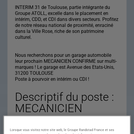
INTERIM 31 de Toulouse, partie intégrante du
Groupe ATOLL, excelle dans le placement en
intérim, CDD, et CDI dans divers secteurs. Profitez
de notre réseau national de proximité, enraciné
dans la Ville Rose, riche de son patrimoine
culturel.
Nous recherchons pour un garage automobile
leur prochain MECANICIEN CONFIRME sur multi-
marques ! Le garage est Avenue des Etats-Unis,
31200 TOULOUSE
Poste à pourvoir en intérim ou CDI !
Descriptif du poste :
MECANICIEN
CONFIRME H/F
Lorsque vous visitez notre site web, le Groupe Randstad France et ses