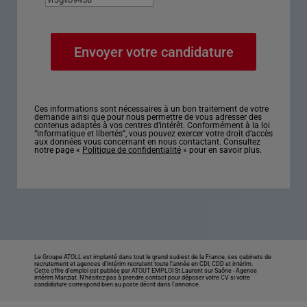
Ces informations sont nécessaires à un bon traitement de votre
demande ainsi que pour nous permettre de vous adresser des
contenus adaptés à vos centres d’intérêt. Conformément à la loi
“informatique et libertés”, vous pouvez exercer votre droit d’accès
aux données vous concernant en nous contactant. Consultez
notre page «
Politique de confidentialité
» pour en savoir plus.
Le Groupe ATOLL est implanté dans tout le grand sud-est de la France, ses cabinets de
recrutement et agences d’intérim recrutent toute l’année en CDI, CDD et intérim.
Cette offre d’emploi est publiée par ATOUT EMPLOI St Laurent sur Saône -
Agence
intérim Manziat
. N’hésitez pas à prendre contact pour déposer votre CV si votre
candidature correspond bien au poste décrit dans l'annonce.