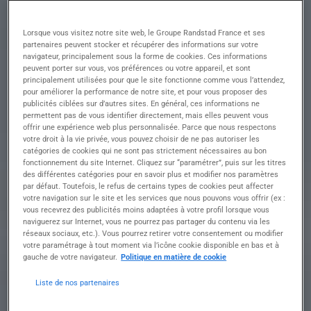
tout en garantissant un environnement de travail
sécurisé
Lorsque vous visitez notre site web, le Groupe Randstad France et ses
• Réaliser et optimiser les réglages des machines
partenaires peuvent stocker et récupérer des informations sur votre
navigateur, principalement sous la forme de cookies. Ces informations
selon les formats et longueurs requis
peuvent porter sur vous, vos préférences ou votre appareil, et sont
• Assurer la maintenance préventive et curative
principalement utilisées pour que le site fonctionne comme vous l’attendez,
de l'équipement en cas de besoin
pour améliorer la performance de notre site, et pour vous proposer des
• Gérer le suivi des stocks et l'approvisionnement
publicités ciblées sur d’autres sites. En général, ces informations ne
des pièces de rechange
permettent pas de vous identifier directement, mais elles peuvent vous
offrir une expérience web plus personnalisée. Parce que nous respectons
• Contribuer à la formation continue des
votre droit à la vie privée, vous pouvez choisir de ne pas autoriser les
opérateurs pour promouvoir l'excellence
catégories de cookies qui ne sont pas strictement nécessaires au bon
• Respecter scrupuleusement les règles de
fonctionnement du site Internet. Cliquez sur “paramétrer”, puis sur les titres
sécurité et les impératifs de production en termes
des différentes catégories pour en savoir plus et modifier nos paramètres
de qualité, coûts et délais
par défaut. Toutefois, le refus de certains types de cookies peut affecter
votre navigation sur le site et les services que nous pouvons vous offrir (ex :
vous recevrez des publicités moins adaptées à votre profil lorsque vous
naviguerez sur Internet, vous ne pourrez pas partager du contenu via les
Profil recherché
réseaux sociaux, etc.). Vous pourrez retirer votre consentement ou modifier
votre paramétrage à tout moment via l’icône cookie disponible en bas et à
gauche de votre navigateur.
Politique en matière de cookie
Liste de nos partenaires
Formation et expérience Nous recherchons un(e)
Technicien(ne) enrouleuse confirmé(e),