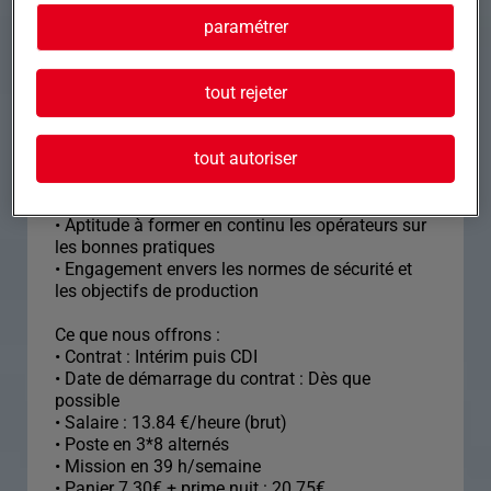
passionné(e) par l'optimisation et la
paramétrer
maintenance des équipements industriels.
• Maîtrise des réglages et optimisation des
tout rejeter
enrouleuses selon différents formats et
longueurs
• Expérience en maintenance préventive et
tout autoriser
curative des machines industrielles
• Compétences en gestion des stocks de pièces
de rechange
• Aptitude à former en continu les opérateurs sur
les bonnes pratiques
• Engagement envers les normes de sécurité et
les objectifs de production
Ce que nous offrons :
• Contrat : Intérim puis CDI
• Date de démarrage du contrat : Dès que
possible
• Salaire : 13.84 €/heure (brut)
• Poste en 3*8 alternés
• Mission en 39 h/semaine
• Panier 7.30€ + prime nuit : 20.75€