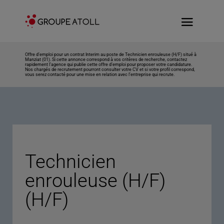
Offre d’emploi pour un contrat Interim au poste de Technicien enrouleuse (H/F) situé à
Manziat (01). Si cette annonce correspond à vos critères de recherche, contactez
rapidement l’agence qui publie cette offre d’emploi pour proposer votre candidature.
Nos chargés de recrutement pourront consulter votre CV et si votre profil correspond,
vous serez contacté pour une mise en relation avec l’entreprise qui recrute.
Technicien
enrouleuse (H/F)
(H/F)