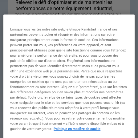
Relevez le défi d'optimiser et de maintenir les
performances de notre équipement industriel,
tout en garantissant un environnement de travail
sécurisé
Lorsque vous visitez notre site web, le Groupe Randstad France et ses
• Réaliser et optimiser les réglages des machines
partenaires peuvent stocker et récupérer des informations sur votre
selon les formats et longueurs requis
navigateur, principalement sous la forme de cookies. Ces informations
• Assurer la maintenance préventive et curative
peuvent porter sur vous, vos préférences ou votre appareil, et sont
principalement utilisées pour que le site fonctionne comme vous l’attendez,
de l'équipement en cas de besoin
pour améliorer la performance de notre site, et pour vous proposer des
• Gérer le suivi des stocks et l'approvisionnement
publicités ciblées sur d’autres sites. En général, ces informations ne
des pièces de rechange
permettent pas de vous identifier directement, mais elles peuvent vous
• Contribuer à la formation continue des
offrir une expérience web plus personnalisée. Parce que nous respectons
opérateurs pour promouvoir l'excellence
votre droit à la vie privée, vous pouvez choisir de ne pas autoriser les
catégories de cookies qui ne sont pas strictement nécessaires au bon
• Respecter scrupuleusement les règles de
fonctionnement du site Internet. Cliquez sur “paramétrer”, puis sur les titres
sécurité et les impératifs de production en termes
des différentes catégories pour en savoir plus et modifier nos paramètres
de qualité, coûts et délais
par défaut. Toutefois, le refus de certains types de cookies peut affecter
Profil Formation et expérience Nous recherchons
votre navigation sur le site et les services que nous pouvons vous offrir (ex :
un(e) Technicien(ne) enrouleuse confirmé(e),
vous recevrez des publicités moins adaptées à votre profil lorsque vous
passionné(e) par l'optimisation et la
naviguerez sur Internet, vous ne pourrez pas partager du contenu via les
réseaux sociaux, etc.). Vous pourrez retirer votre consentement ou modifier
maintenance des équipements industriels.
votre paramétrage à tout moment via l’icône cookie disponible en bas et à
gauche de votre navigateur.
Politique en matière de cookie
• Maîtrise des réglages et optimisation des
enrouleuses selon différents formats et