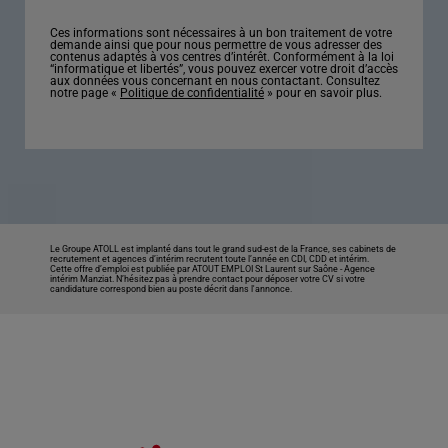
Ces informations sont nécessaires à un bon traitement de votre
demande ainsi que pour nous permettre de vous adresser des
contenus adaptés à vos centres d’intérêt. Conformément à la loi
“informatique et libertés”, vous pouvez exercer votre droit d’accès
aux données vous concernant en nous contactant. Consultez
notre page «
Politique de confidentialité
» pour en savoir plus.
Le Groupe ATOLL est implanté dans tout le grand sud-est de la France, ses cabinets de
recrutement et agences d’intérim recrutent toute l’année en CDI, CDD et intérim.
Cette offre d’emploi est publiée par ATOUT EMPLOI St Laurent sur Saône -
Agence
intérim Manziat
. N’hésitez pas à prendre contact pour déposer votre CV si votre
candidature correspond bien au poste décrit dans l'annonce.