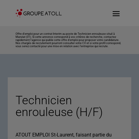
Offre d’emploi pour un contrat Interim au poste de Technicien enrouleuse situé à
Manziat (01). Si cette annonce correspond à vos critères de recherche, contactez
rapidement l’agence qui publie cette offre d’emploi pour proposer votre candidature.
Nos chargés de recrutement pourront consulter votre CV et si votre profil correspond,
vous serez contacté pour une mise en relation avec l’entreprise qui recrute.
Technicien
enrouleuse (H/F)
ATOUT EMPLOI St-Laurent, faisant partie du