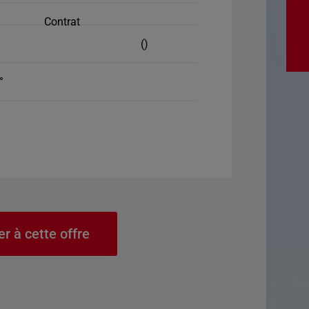
Contrat
()
°
er à cette offre