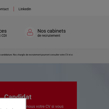
ntact
Linkedin
ces
Nos cabinets
t CDI
de recrutement
re candidature. Nos chargés de recrutement pourront consulter votre CV et si
Candidat
Transmettez-nous votre CV si vous