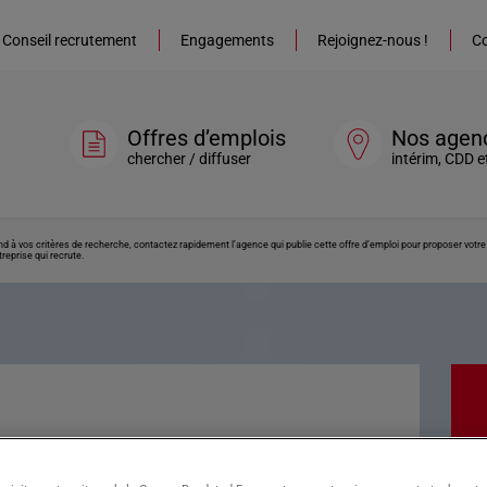
Conseil recrutement
Engagements
Rejoignez-nous !
Co
Offres d’emplois
Nos agen
chercher / diffuser
intérim, CDD e
ond à vos critères de recherche, contactez rapidement l’agence qui publie cette offre d’emploi pour proposer vot
reprise qui recrute.