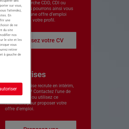
récupérer des
êtes en recherche CDD, CDI ou
porter sur vous,
intérim. Nous pourrons ainsi vous
ous l’attendez,
contacter si une offre d’emploi
ites. En
correspond à votre profil.
frir une
choisir de ne
t du site
 modifier nos
Déposez votre CV
r le site et les
lorsque vous
urrez retirer
 et à gauche de
Entreprises
Votre entreprise recrute en intérim,
autoriser
CDD ou CDI ? Contactez l’une de
nos agences ou utilisez ce
formulaire pour proposer votre
offre d’emploi.