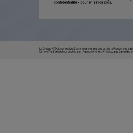
confidentialité
» pour en savoir plus.
Le Groupe ATOLL est implanté dans tout le grand sud-est de la France, ses cabi
Cette offre d’emploi est publiée par -
Agence intérim
. N’hésitez pas à prendre 