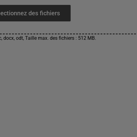
ectionnez des fichiers
, docx, odt, Taille max. des fichiers : 512 MB.