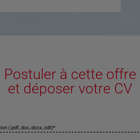
Postuler à cette offre
et déposer votre CV
ion (.pdf,.doc,.docx,.odt)
*