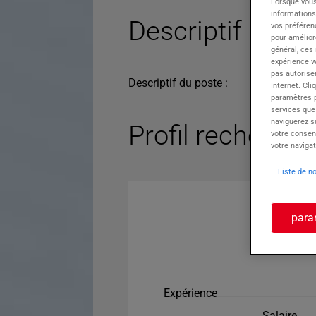
Lorsque vous
informations
Descriptif du po
vos préféren
pour améliore
général, ces
expérience w
pas autorise
Descriptif du poste :
Internet. Cli
paramètres pa
services que
naviguerez su
Profil recherché
votre consen
votre navigat
Liste de n
para
Expérience
Salaire