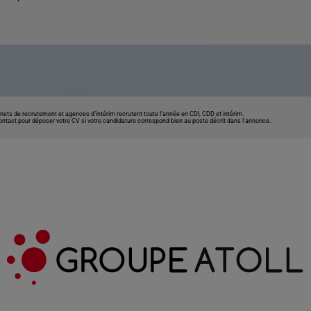
nets de recrutement et agences d’intérim recrutent toute l’année en CDI, CDD et intérim.
contact pour déposer votre CV si votre candidature correspond bien au poste décrit dans l'annonce.