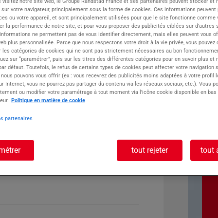
 visitez notre site web, le Groupe Randstad France et ses partenaires peuvent stocker et 
 sur votre navigateur, principalement sous la forme de cookies. Ces informations peuvent 
ste :
ces ou votre appareil, et sont principalement utilisées pour que le site fonctionne comme v
r la performance de notre site, et pour vous proposer des publicités ciblées sur d’autres s
 informations ne permettent pas de vous identifier directement, mais elles peuvent vous of
eb plus personnalisée. Parce que nous respectons votre droit à la vie privée, vous pouvez 
r les catégories de cookies qui ne sont pas strictement nécessaires au bon fonctionnemen
quez sur “paramétrer”, puis sur les titres des différentes catégories pour en savoir plus et
r défaut. Toutefois, le refus de certains types de cookies peut affecter votre navigation su
 nous pouvons vous offrir (ex : vous recevrez des publicités moins adaptées à votre profil 
r Internet, vous ne pourrez pas partager du contenu via les réseaux sociaux, etc.). Vous po
tement ou modifier votre paramétrage à tout moment via l’icône cookie disponible en bas
eur.
Politique en matière de cookie
os partenaires
métrer
tout rejeter
tout 