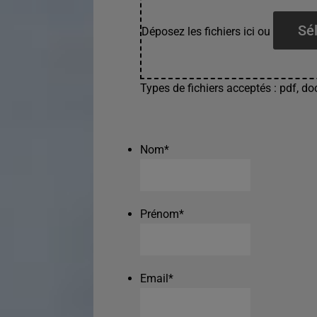
Sél
Déposez les fichiers ici ou
Types de fichiers acceptés : pdf, doc
Nom
*
Prénom
*
Email
*