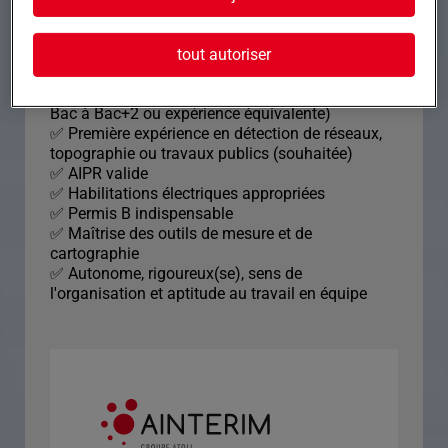
Profil recherché
tout autoriser
Profil recherché ✅ Formation technique (niveau
Bac à Bac+2 ou expérience équivalente)
✅ Première expérience en détection de réseaux,
topographie ou travaux publics (souhaitée)
✅ AIPR valide
✅ Habilitations électriques appropriées
✅ Permis B indispensable
✅ Maîtrise des outils de mesure et de
cartographie
✅ Autonome, rigoureux(se), sens de
l'organisation et aptitude au travail en équipe