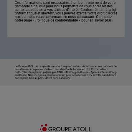
Ces informations sont nécessaires à un bon traitement de votre
demande ainsi que pour nous permettre de vous adresser des
contenus adaptés à vos centres d’intérêt. Conformément à la loi
“informatique et libertés”, vous pouvez exercer votre droit d’accès
aux données vous concernant en nous contactant. Consultez
notre page «
Politique de confidentialité
» pour en savoir plus.
Le Groupe ATOLL est implanté dans tout le grand sud-est de la France, ses cabinets de
recrutement et agences d’intérim recrutent toute l’année en CDI, CDD et intérim.
Cette offre d’emploi est publiée par AINTERIM Bourg-en-Bresse -
Agence intérim Bourg-
en-Bresse
. N’hésitez pas à prendre contact pour déposer votre CV si votre candidature
correspond bien au poste décrit dans l'annonce.