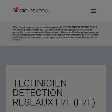
Offre d’emploi pour un contrat Interim au poste de TECHNICIEN DETECTION RESEAUX
H/F situé à Bourg-en-Bresse (01). Si cette annonce correspond à vos critères de
recherche, contactez rapidement l’agence qui publie cette offre d’emploi pour proposer
votre candidature. Nos chargés de recrutement pourront consulter votre CV et si votre
profil correspond, vous serez contacté pour une mise en relation avec l’entreprise qui
recrute.
TECHNICIEN
DETECTION
RESEAUX H/F (H/F)