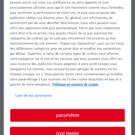
RESEAUX H/F
peuvent porter sur vous, vos préférences ou votre appareil, et sont
principalement utilisées pour que le site fonctionne comme vous l’attendez,
pour améliorer la performance de notre site, et pour vous proposer des
publicités ciblées sur d’autres sites. En général, ces informations ne
Descriptif du poste : Votre rôle En tant que
permettent pas de vous identifier directement, mais elles peuvent vous
Technicien de détection de réseaux (H/F), vos
offrir une expérience web plus personnalisée. Parce que nous respectons
votre droit à la vie privée, vous pouvez choisir de ne pas autoriser les
missions seront :
catégories de cookies qui ne sont pas strictement nécessaires au bon
???? Réaliser la détection et localisation des
fonctionnement du site Internet. Cliquez sur “paramétrer”, puis sur les titres
réseaux enterrés (électricité, éclairage public, gaz,
des différentes catégories pour en savoir plus et modifier nos paramètres
télécom, eau, assainissement)
par défaut. Toutefois, le refus de certains types de cookies peut affecter
???? Effectuer le marquage-piquetage terrain
votre navigation sur le site et les services que nous pouvons vous offrir (ex :
avant travaux
vous recevrez des publicités moins adaptées à votre profil lorsque vous
naviguerez sur Internet, vous ne pourrez pas partager du contenu via les
???? Réaliser le géoréférencement des ouvrages
réseaux sociaux, etc.). Vous pourrez retirer votre consentement ou modifier
neufs avec des outils de précision
votre paramétrage à tout moment via l’icône cookie disponible en bas et à
???? Utiliser des équipements techniques
gauche de votre navigateur.
Politique en matière de cookie
(détecteurs électromagnétiques, géoradar,
GPS/station robotisée)
Liste de nos partenaires
???? Rédiger les rapports et transmettre des
données pour intégration SIG
???? Assurer le respect des normes de sécurité et
paramétrer
de la règlementation DT/DICT
tout rejeter