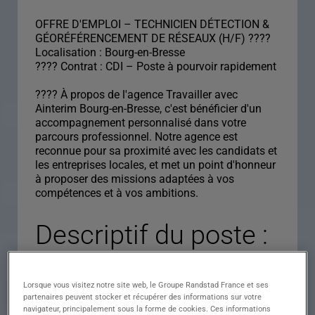
OFFRE D'EMPLOI – TECHNICIEN DÉTECTION &
GÉORÉFÉRENCEMENT DE RÉSEAUX (H/F) ????
Localisation : Bourg-en-Bresse
???? Contrat : CDI – Poste à pourvoir rapidement
???? À propos de l'agence Travailler avec
Ainterim Bourg-en-Bresse, c'est bénéficier d'un
accompagnement personnalisé dans votre
parcours professionnel. Notre agence est
reconnue pour sa proximité avec les candidats et
les entreprises locales, et met un point d'honneur
à proposer des missions adaptées à vos
compétences et à vos ambitions.
Descriptif du poste :
TECHNICIEN
DETECTION
Lorsque vous visitez notre site web, le Groupe Randstad France et ses
partenaires peuvent stocker et récupérer des informations sur votre
navigateur, principalement sous la forme de cookies. Ces informations