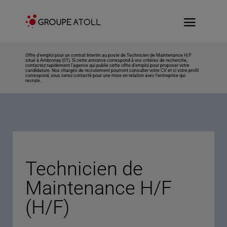
Offre d’emploi pour un contrat Interim au poste de Technicien de Maintenance H/F
situé à Ambronay (01). Si cette annonce correspond à vos critères de recherche,
contactez rapidement l’agence qui publie cette offre d’emploi pour proposer votre
candidature. Nos chargés de recrutement pourront consulter votre CV et si votre profil
correspond, vous serez contacté pour une mise en relation avec l’entreprise qui
recrute.
Technicien de
Maintenance H/F
(H/F)