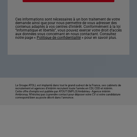
Ces informations sont nécessaires à un bon traitement de votre
demande ainsi que pour nous permettre de vous adresser des
contenus adaptés à vos centres d’intérêt. Conformément à la loi
“informatique et libertés”, vous pouvez exercer votre droit d’accès
aux données vous concernant en nous contactant. Consultez
notre page «
Politique de confidentialité
» pour en savoir plus.
Le Groupe ATOLL est implanté dans tout le grand sud-est de la France, ses cabinets de
recrutement et agences d’intérim recrutent toute l’année en CDI, CDD et intérim.
Cette offre d’emploi est publiée par ATOUT EMPLOI Ambérieu -
Agence intérim
Ambronay
. N’hésitez pas à prendre contact pour déposer votre CV si votre candidature
correspond bien au poste décrit dans l'annonce.