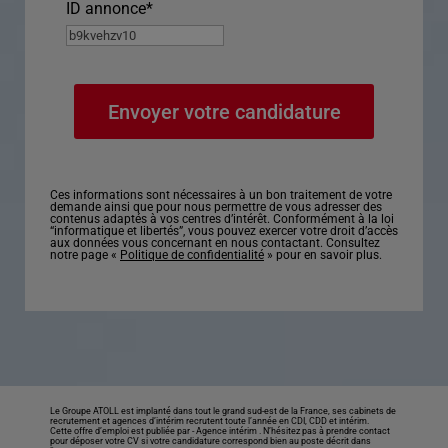
ID annonce
*
Ces informations sont nécessaires à un bon traitement de votre
demande ainsi que pour nous permettre de vous adresser des
contenus adaptés à vos centres d’intérêt. Conformément à la loi
“informatique et libertés”, vous pouvez exercer votre droit d’accès
aux données vous concernant en nous contactant. Consultez
notre page «
Politique de confidentialité
» pour en savoir plus.
Le Groupe ATOLL est implanté dans tout le grand sud-est de la France, ses cabinets de
recrutement et agences d’intérim recrutent toute l’année en CDI, CDD et intérim.
Cette offre d’emploi est publiée par -
Agence intérim
. N’hésitez pas à prendre contact
pour déposer votre CV si votre candidature correspond bien au poste décrit dans