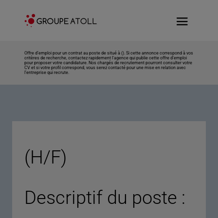
Offre d’emploi pour un contrat au poste de situé à (). Si cette annonce correspond à vos
critères de recherche, contactez rapidement l’agence qui publie cette offre d’emploi
pour proposer votre candidature. Nos chargés de recrutement pourront consulter votre
CV et si votre profil correspond, vous serez contacté pour une mise en relation avec
l’entreprise qui recrute.
(H/F)
Descriptif du poste :