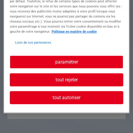
par défaut. Toutefois, le refus de certains types de cookies peut affecter
votre navigation sur le site et les services que nous pouvons vous offrir (ex :
Référence
Annonce n°
vous recevrez des publicités moins adaptées à votre profil lorsque vous
naviguerez sur Internet, vous ne pourrez pas partager du contenu via les
réseaux sociaux, etc.). Vous pourrez retirer votre consentement ou modifier
Contact
votre paramétrage à tout moment via l’icône cookie disponible en bas et à
gauche de votre navigateur.
Politique en matière de cookie
Tél.
Liste de nos partenaires
paramétrer
Postuler à cette offre
tout rejeter
tout autoriser