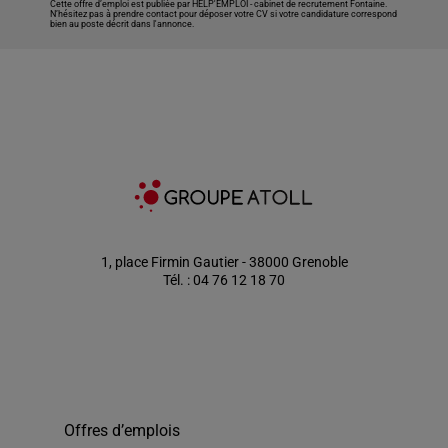
Cette offre d’emploi est publiée par HELP'EMPLOI -
cabinet de recrutement Fontaine
.
N’hésitez pas à prendre contact pour déposer votre CV si votre candidature correspond
bien au poste décrit dans l'annonce.
1, place Firmin Gautier - 38000 Grenoble
Tél. : 04 76 12 18 70
Offres d’emplois