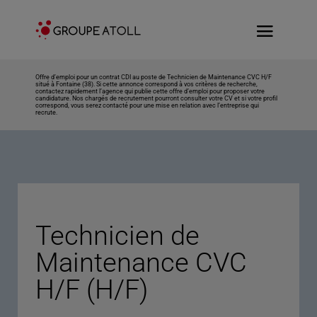
Offre d’emploi pour un contrat CDI au poste de Technicien de Maintenance CVC H/F
situé à Fontaine (38). Si cette annonce correspond à vos critères de recherche,
contactez rapidement l’agence qui publie cette offre d’emploi pour proposer votre
candidature. Nos chargés de recrutement pourront consulter votre CV et si votre profil
correspond, vous serez contacté pour une mise en relation avec l’entreprise qui
recrute.
Technicien de
Maintenance CVC
H/F (H/F)