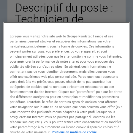
Descriptif du poste :
Technicien de
Maintenance CVC
Lorsque vous visitez notre site web, le Groupe Randstad France et ses
H/F
partenaires peuvent stocker et récupérer des informations sur votre
navigateur, principalement sous la forme de cookies. Ces informations
peuvent porter sur vous, vos préférences ou votre appareil, et sont
principalement utilisées pour que le site fonctionne comme vous l’attendez,
pour améliorer la performance de notre site, et pour vous proposer des
Descriptif du poste : ????️ TECHNICIEN(NE) DE
publicités ciblées sur d’autres sites. En général, ces informations ne
MAINTENANCE CVC H/F – Optimisez le confort
permettent pas de vous identifier directement, mais elles peuvent vous
et la performance énergétique !
offrir une expérience web plus personnalisée. Parce que nous respectons
Vous souhaitez mettre vos compétences
votre droit à la vie privée, vous pouvez choisir de ne pas autoriser les
techniques au service de la performance
catégories de cookies qui ne sont pas strictement nécessaires au bon
fonctionnement du site Internet. Cliquez sur “paramétrer”, puis sur les titres
énergétique et du confort des bâtiments ?
des différentes catégories pour en savoir plus et modifier nos paramètres
Rejoignez une entreprise dynamique et intervenez
par défaut. Toutefois, le refus de certains types de cookies peut affecter
sur des installations de chauffage, ventilation et
votre navigation sur le site et les services que nous pouvons vous offrir (ex :
climatisation.
vous recevrez des publicités moins adaptées à votre profil lorsque vous
???? Vos missions
naviguerez sur Internet, vous ne pourrez pas partager du contenu via les
Au sein d'une équipe technique, vous assurez le
réseaux sociaux, etc.). Vous pourrez retirer votre consentement ou modifier
votre paramétrage à tout moment via l’icône cookie disponible en bas et à
bon fonctionnement des équipements CVC et
gauche de votre navigateur.
Politique en matière de cookie