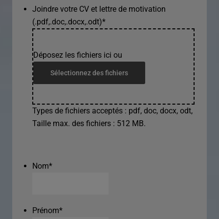
Joindre votre CV et lettre de motivation
(.pdf,.doc,.docx,.odt)
*
Déposez les fichiers ici ou
Sélectionnez des fichiers
Types de fichiers acceptés : pdf, doc, docx, odt,
Taille max. des fichiers : 512 MB.
Nom
*
Prénom
*