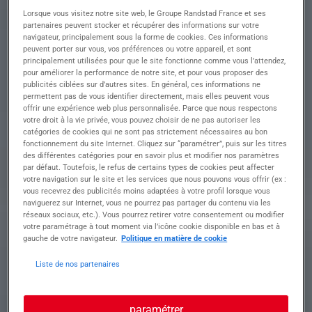
Lorsque vous visitez notre site web, le Groupe Randstad France et ses
partenaires peuvent stocker et récupérer des informations sur votre
Descriptif du poste :
navigateur, principalement sous la forme de cookies. Ces informations
peuvent porter sur vous, vos préférences ou votre appareil, et sont
Technicien de
principalement utilisées pour que le site fonctionne comme vous l’attendez,
pour améliorer la performance de notre site, et pour vous proposer des
Maintenance H/F
publicités ciblées sur d’autres sites. En général, ces informations ne
permettent pas de vous identifier directement, mais elles peuvent vous
offrir une expérience web plus personnalisée. Parce que nous respectons
votre droit à la vie privée, vous pouvez choisir de ne pas autoriser les
catégories de cookies qui ne sont pas strictement nécessaires au bon
Descriptif du poste : Vos missions En tant que
fonctionnement du site Internet. Cliquez sur “paramétrer”, puis sur les titres
des différentes catégories pour en savoir plus et modifier nos paramètres
Technicien de Maintenance Bâtiment H/F, vous
par défaut. Toutefois, le refus de certains types de cookies peut affecter
assurez le bon fonctionnement, l'entretien et la
votre navigation sur le site et les services que nous pouvons vous offrir (ex :
maintenance des infrastructures afin de garantir
vous recevrez des publicités moins adaptées à votre profil lorsque vous
un environnement de travail sûr et opérationnel.
naviguerez sur Internet, vous ne pourrez pas partager du contenu via les
À ce titre, vous serez amené(e) à :
réseaux sociaux, etc.). Vous pourrez retirer votre consentement ou modifier
• Réaliser les travaux de maintenance préventive
votre paramétrage à tout moment via l’icône cookie disponible en bas et à
gauche de votre navigateur.
Politique en matière de cookie
et curative sur les bâtiments et les équipements.
• Diagnostiquer les dysfonctionnements et mettre
Liste de nos partenaires
en œuvre les actions correctives adaptées.
• Assurer l'entretien général des locaux, des
espaces extérieurs et des installations
paramétrer
techniques.