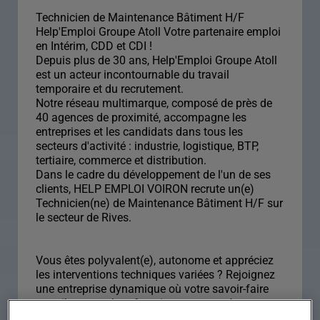
Technicien de Maintenance Bâtiment H/F
Help'Emploi Groupe Atoll Votre partenaire emploi
en Intérim, CDD et CDI !
Depuis plus de 30 ans, Help'Emploi Groupe Atoll
est un acteur incontournable du travail
temporaire et du recrutement.
Notre réseau multimarque, composé de près de
40 agences de proximité, accompagne les
entreprises et les candidats dans tous les
secteurs d'activité : industrie, logistique, BTP,
tertiaire, commerce et distribution.
Dans le cadre du développement de l'un de ses
clients, HELP EMPLOI VOIRON recrute un(e)
Technicien(ne) de Maintenance Bâtiment H/F sur
le secteur de Rives.
Vous êtes polyvalent(e), autonome et appréciez
les interventions techniques variées ? Rejoignez
une entreprise dynamique où votre savoir-faire
contribuera au bon fonctionnement et à
l'entretien.