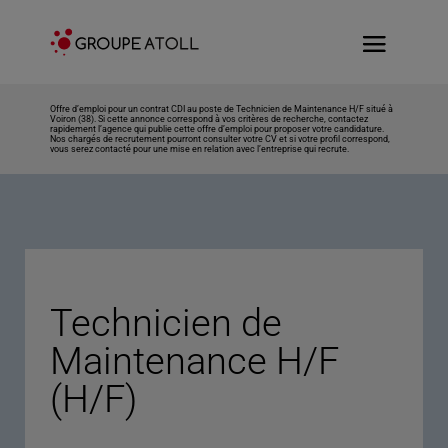
Offre d’emploi pour un contrat CDI au poste de Technicien de Maintenance H/F situé à
Voiron (38). Si cette annonce correspond à vos critères de recherche, contactez
rapidement l’agence qui publie cette offre d’emploi pour proposer votre candidature.
Nos chargés de recrutement pourront consulter votre CV et si votre profil correspond,
vous serez contacté pour une mise en relation avec l’entreprise qui recrute.
Technicien de
Maintenance H/F
(H/F)