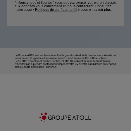
“informatique et libertés”, vous pouvez exercer votre droit d’accès
aux données vous concernant en nous contactant. Consultez
notre page «
Politique de confidentialité
» pour en savoir plus.
Le Groupe ATOLL est implanté dans tout le grand sud-est de la France, ses cabinets de
recrutement et agences d’intérim recrutent toute l’année en CDI, CDD et intérim.
Cette offre d’emploi est publiée par HELP'EMPLOI -
cabinet de recrutement Voiron
.
N’hésitez pas à prendre contact pour déposer votre CV si votre candidature correspond
bien au poste décrit dans l'annonce.