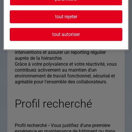
• Contrôler régulièrement l'état des équipements
et veiller à leur bon fonctionnement.
tout rejeter
• Organiser et suivre les interventions des
prestataires extérieurs lorsque cela est
nécessaire.
tout autoriser
• Réaliser des travaux d'aménagement, de
rénovation et d'amélioration des infrastructures.
• Renseigner les documents de suivi des
interventions et assurer un reporting régulier
auprès de la hiérarchie.
Grâce à votre polyvalence et votre réactivité, vous
contribuez activement au maintien d'un
environnement de travail fonctionnel, sécurisé et
agréable pour l'ensemble des collaborateurs.
Profil recherché
Profil recherché • Vous justifiez d'une première
expérience en maintenance de bâtiment ou dans