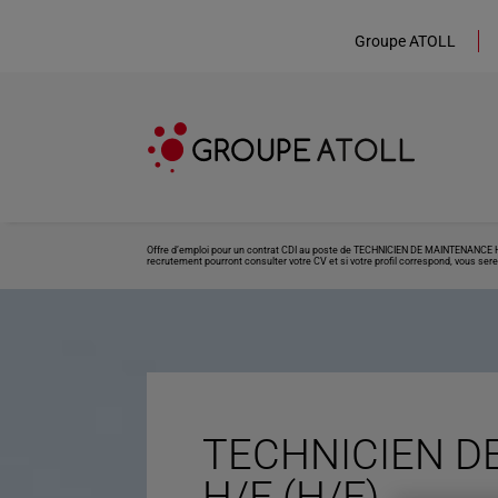
Groupe ATOLL
Offre d’emploi pour un contrat CDI au poste de TECHNICIEN DE MAINTENANCE H/F 
recrutement pourront consulter votre CV et si votre profil correspond, vous sere
TECHNICIEN D
H/F (H/F)