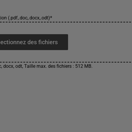
ion (.pdf,.doc,.docx,.odt)
*
ectionnez des fichiers
, docx, odt, Taille max. des fichiers : 512 MB.