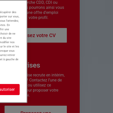
êtes en recherche CDD, CDI ou
intérim. Nous pourrons ainsi vous
contacter si une offre d’emploi
récupérer des
porter sur vous,
correspond à votre profil.
ous l’attendez,
ites. En
frir une
choisir de ne
Déposez votre CV
t du site
 modifier nos
r le site et les
lorsque vous
urrez retirer
 et à gauche de
Entreprises
Votre entreprise recrute en intérim,
CDD ou CDI ? Contactez l’une de
nos agences ou utilisez ce
autoriser
formulaire pour proposer votre
offre d’emploi.