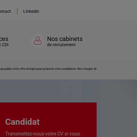
ntact
Linkedin
ces
Nos cabinets
t CDI
de recrutement
ui publie cette offre d’emploi pour proposer votre candidature. Nos chargés de
Candidat
Transmettez-nous votre CV si vous