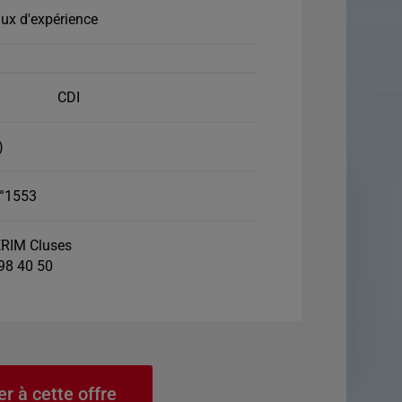
ux d'expérience
CDI
)
°1553
RIM Cluses
 98 40 50
er à cette offre