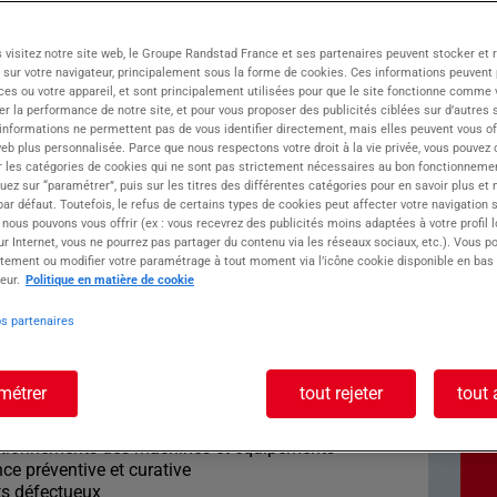
 visitez notre site web, le Groupe Randstad France et ses partenaires peuvent stocker et 
 sur votre navigateur, principalement sous la forme de cookies. Ces informations peuvent 
ces ou votre appareil, et sont principalement utilisées pour que le site fonctionne comme v
optimiser des équipements industriels ? Vous
r la performance de notre site, et pour vous proposer des publicités ciblées sur d’autres s
 ne se ressemble ? Cette opportunité est faite
 informations ne permettent pas de vous identifier directement, mais elles peuvent vous of
eb plus personnalisée. Parce que nous respectons votre droit à la vie privée, vous pouvez 
e Atoll, recrute pour l'un de ses clients,
r les catégories de cookies qui ne sont pas strictement nécessaires au bon fonctionnemen
quez sur “paramétrer”, puis sur les titres des différentes catégories pour en savoir plus et
décolletage, un Technicien de Maintenance H/F.
r défaut. Toutefois, le refus de certains types de cookies peut affecter votre navigation su
 nous pouvons vous offrir (ex : vous recevrez des publicités moins adaptées à votre profil 
oste : TECHNICIEN
r Internet, vous ne pourrez pas partager du contenu via les réseaux sociaux, etc.). Vous po
tement ou modifier votre paramétrage à tout moment via l’icône cookie disponible en bas
eur.
Politique en matière de cookie
CE H/F
os partenaires
lier de production, vous contribuez au bon
métrer
tout rejeter
tout 
a performance industrielle de l'entreprise.
ivantes :
nctionnements des machines et équipements
ce préventive et curative
ts défectueux