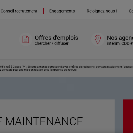
Conseil recrutement
Engagements
Rejoignez-nous !
Co
Offres d’emplois
Nos agen
chercher / diffuser
intérim, CDD e
situé à Cluses (74). Si cette annonce correspond à vos critères de recherche, contactez rapidement l’agence q
z contacté pour une mise en relation avec l’entreprise qui recrute.
E MAINTENANCE