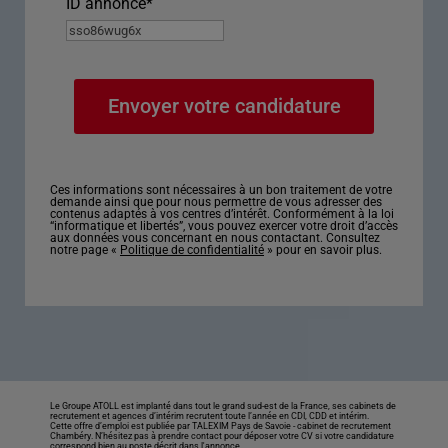
ID annonce
*
Ces informations sont nécessaires à un bon traitement de votre
demande ainsi que pour nous permettre de vous adresser des
contenus adaptés à vos centres d’intérêt. Conformément à la loi
“informatique et libertés”, vous pouvez exercer votre droit d’accès
aux données vous concernant en nous contactant. Consultez
notre page «
Politique de confidentialité
» pour en savoir plus.
Le Groupe ATOLL est implanté dans tout le grand sud-est de la France, ses cabinets de
recrutement et agences d’intérim recrutent toute l’année en CDI, CDD et intérim.
Cette offre d’emploi est publiée par TALEXIM Pays de Savoie -
cabinet de recrutement
Chambéry
. N’hésitez pas à prendre contact pour déposer votre CV si votre candidature
correspond bien au poste décrit dans l'annonce.