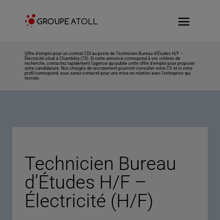
Offre d’emploi pour un contrat CDI au poste de Technicien Bureau d’Études H/F –
Électricité situé à Chambéry (73). Si cette annonce correspond à vos critères de
recherche, contactez rapidement l’agence qui publie cette offre d’emploi pour proposer
votre candidature. Nos chargés de recrutement pourront consulter votre CV et si votre
profil correspond, vous serez contacté pour une mise en relation avec l’entreprise qui
recrute.
Technicien Bureau
d’Études H/F –
Électricité (H/F)