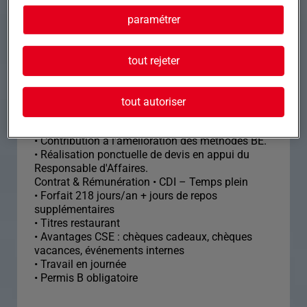
• Constitution et mise à jour du DOE.
• Interventions ponctuelles sur chantier pour
paramétrer
contrôles et ajustements.
• Gestion des TMA (Travaux Modificatifs
Acquéreurs).
tout rejeter
???? Gestion & Coordination • Gestion simultanée
de plusieurs projets.
• Participation aux réunions techniques.
tout autoriser
• Respect des méthodes internes de production
d'études.
• Contribution à l'amélioration des méthodes BE.
• Réalisation ponctuelle de devis en appui du
Responsable d'Affaires.
Contrat & Rémunération • CDI – Temps plein
• Forfait 218 jours/an + jours de repos
supplémentaires
• Titres restaurant
• Avantages CSE : chèques cadeaux, chèques
vacances, événements internes
• Travail en journée
• Permis B obligatoire