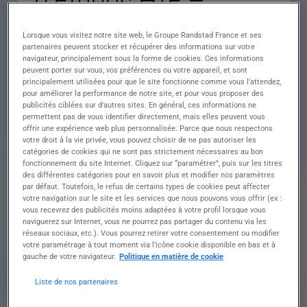
d’Études H/F –
Électricité
Lorsque vous visitez notre site web, le Groupe Randstad France et ses
partenaires peuvent stocker et récupérer des informations sur votre
navigateur, principalement sous la forme de cookies. Ces informations
peuvent porter sur vous, vos préférences ou votre appareil, et sont
Descriptif du poste : Ce que nous vous
principalement utilisées pour que le site fonctionne comme vous l’attendez,
proposons Rattaché(e) au Bureau d'Études, vous
pour améliorer la performance de notre site, et pour vous proposer des
prenez en charge la gestion complète des études
publicités ciblées sur d’autres sites. En général, ces informations ne
permettent pas de vous identifier directement, mais elles peuvent vous
techniques et la coordination des projets
offrir une expérience web plus personnalisée. Parce que nous respectons
électriques, de la conception jusqu'à la mise en
votre droit à la vie privée, vous pouvez choisir de ne pas autoriser les
service.
catégories de cookies qui ne sont pas strictement nécessaires au bon
???? Analyse & Conception Technique • Analyse
fonctionnement du site Internet. Cliquez sur “paramétrer”, puis sur les titres
des pièces marché : CCTP, devis, plans DCE,
des différentes catégories pour en savoir plus et modifier nos paramètres
cahiers techniques, planning.
par défaut. Toutefois, le refus de certains types de cookies peut affecter
votre navigation sur le site et les services que nous pouvons vous offrir (ex :
• Rédaction des cahiers techniques et production
vous recevrez des publicités moins adaptées à votre profil lorsque vous
de plans, schémas, synoptiques.
naviguerez sur Internet, vous ne pourrez pas partager du contenu via les
• Vérification des données sous‑traitées.
réseaux sociaux, etc.). Vous pourrez retirer votre consentement ou modifier
• Relations techniques avec fournisseurs et
votre paramétrage à tout moment via l’icône cookie disponible en bas et à
fabricants.
gauche de votre navigateur.
Politique en matière de cookie
???? Suivi & Mise à Jour des Études • Préparation
des commandes spécifiques (appareillage,
Liste de nos partenaires
lustrerie, colonnes montantes, cheminements...).