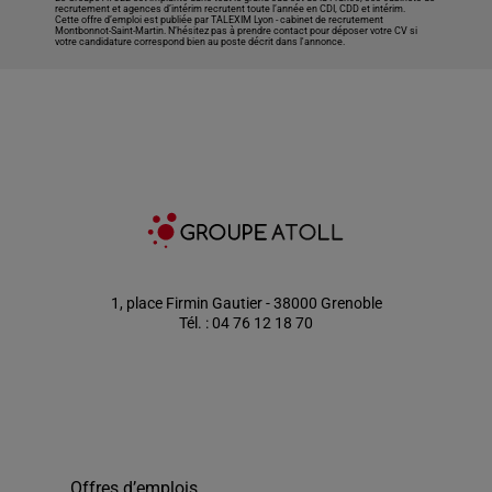
recrutement et agences d’intérim recrutent toute l’année en CDI, CDD et intérim.
Cette offre d’emploi est publiée par TALEXIM Lyon -
cabinet de recrutement
Montbonnot-Saint-Martin
. N’hésitez pas à prendre contact pour déposer votre CV si
votre candidature correspond bien au poste décrit dans l'annonce.
1, place Firmin Gautier - 38000 Grenoble
Tél. : 04 76 12 18 70
Offres d’emplois