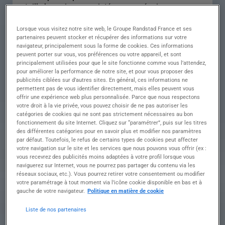
taille humaine, vous intégrez une équipe
d'experts passionnés et participez à des projets
techniques variés, en France comme à
Lorsque vous visitez notre site web, le Groupe Randstad France et ses
l'international.
partenaires peuvent stocker et récupérer des informations sur votre
Vous intervenez sur des projets de rénovation et
navigateur, principalement sous la forme de cookies. Ces informations
peuvent porter sur vous, vos préférences ou votre appareil, et sont
d'installation de systèmes techniques complexes,
principalement utilisées pour que le site fonctionne comme vous l’attendez,
alliant électronique, électrotechnique et
pour améliorer la performance de notre site, et pour vous proposer des
automatisme.
publicités ciblées sur d’autres sites. En général, ces informations ne
En atelier (environ 70 %) :
permettent pas de vous identifier directement, mais elles peuvent vous
• Réaliser les tests de cartes électroniques
offrir une expérience web plus personnalisée. Parce que nous respectons
votre droit à la vie privée, vous pouvez choisir de ne pas autoriser les
analogiques et numériques selon les procédures
catégories de cookies qui ne sont pas strictement nécessaires au bon
établies.
fonctionnement du site Internet. Cliquez sur “paramétrer”, puis sur les titres
• Assembler les différents sous-ensembles
des différentes catégories pour en savoir plus et modifier nos paramètres
mécaniques et électroniques (moteurs,
par défaut. Toutefois, le refus de certains types de cookies peut affecter
composants, câblage).
votre navigation sur le site et les services que nous pouvons vous offrir (ex :
• Effectuer les tests fonctionnels sur les systèmes
vous recevrez des publicités moins adaptées à votre profil lorsque vous
naviguerez sur Internet, vous ne pourrez pas partager du contenu via les
complets et les armoires électriques.
réseaux sociaux, etc.). Vous pourrez retirer votre consentement ou modifier
• Préparer les équipements pour leur expédition
votre paramétrage à tout moment via l’icône cookie disponible en bas et à
(démontage, conditionnement et mise en caisse)
gauche de votre navigateur.
Politique en matière de cookie
• Participer à l'amélioration continue et à
différents projets transverses.
Liste de nos partenaires
Sur sites clients en France et à l'international