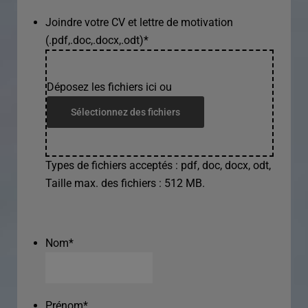
Joindre votre CV et lettre de motivation
(.pdf,.doc,.docx,.odt)
*
Déposez les fichiers ici ou
Sélectionnez des fichiers
Types de fichiers acceptés : pdf, doc, docx, odt,
Taille max. des fichiers : 512 MB.
Nom
*
Prénom
*