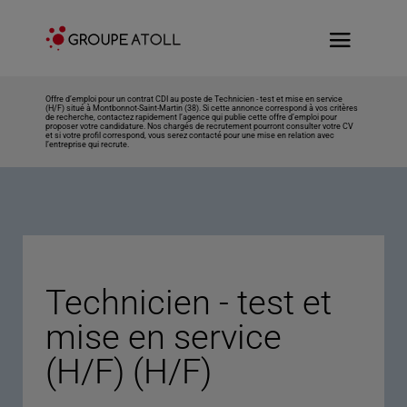
Offre d’emploi pour un contrat CDI au poste de Technicien - test et mise en service
(H/F) situé à Montbonnot-Saint-Martin (38). Si cette annonce correspond à vos critères
de recherche, contactez rapidement l’agence qui publie cette offre d’emploi pour
proposer votre candidature. Nos chargés de recrutement pourront consulter votre CV
et si votre profil correspond, vous serez contacté pour une mise en relation avec
l’entreprise qui recrute.
Technicien - test et
mise en service
(H/F) (H/F)