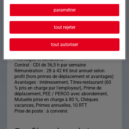
(déplacements de 3 à 18 jours) :
• Installer les systèmes préalablement testés en
paramétrer
atelier.
• Réaliser les opérations de mise en service et de
démarrage des installations.
tout rejeter
• Effectuer les premiers essais de fonctionnement
et les réglages nécessaires.
• Ajuster les paramètres afin d'optimiser les
tout autoriser
performances des équipements.
Avantages et conditions :
Contrat : CDI de 36,5 h par semaine
Rémunération : 28 à 42 K€ brut annuel selon
profil (hors primes de déplacement et avantages)
Avantages : Intéressement, Titres-restaurant (60
% pris en charge par l'employeur), Prime de
déplacement, PEE / PERCO avec abondement,
Mutuelle prise en charge à 80 %, Chèques
vacances, Primes annuelles, 10 RTT
Prise de poste : à convenir.