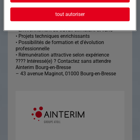
• Rigueur, autonomie et sens du détail
• Capacité à travailler en équipe et à intervenir
tout autoriser
rapidement en situation d'urgence
Nous offrons :
• Environnement de travail stimulant et varié
• Projets techniques enrichissants
• Possibilités de formation et d'évolution
professionnelle
• Rémunération attractive selon expérience
???? Intéressé(e) ? Contactez sans attendre
Ainterim Bourg-en-Bresse
– 43 avenue Maginot, 01000 Bourg-en-Bresse