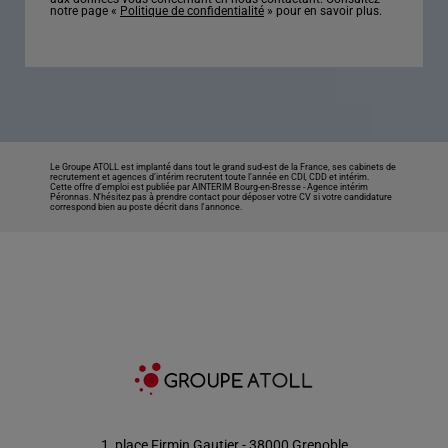
notre page «
Politique de confidentialité
» pour en savoir plus.
Le Groupe ATOLL est implanté dans tout le grand sud-est de la France, ses cabinets de
recrutement et agences d’intérim recrutent toute l’année en CDI, CDD et intérim.
Cette offre d’emploi est publiée par AINTERIM Bourg-en-Bresse -
Agence intérim
Péronnas
. N’hésitez pas à prendre contact pour déposer votre CV si votre candidature
correspond bien au poste décrit dans l'annonce.
1, place Firmin Gautier - 38000 Grenoble