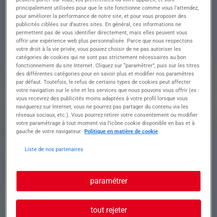
Descriptif du poste : Vos missions principales :
principalement utilisées pour que le site fonctionne comme vous l’attendez,
• Assurer la maintenance préventive et corrective
pour améliorer la performance de notre site, et pour vous proposer des
publicités ciblées sur d’autres sites. En général, ces informations ne
des équipements électromécaniques
permettent pas de vous identifier directement, mais elles peuvent vous
• Diagnostiquer et réparer les pannes
offrir une expérience web plus personnalisée. Parce que nous respectons
mécaniques, électriques et automatisées
votre droit à la vie privée, vous pouvez choisir de ne pas autoriser les
• Installer et mettre en service de nouveaux
catégories de cookies qui ne sont pas strictement nécessaires au bon
équipements industriels
fonctionnement du site Internet. Cliquez sur “paramétrer”, puis sur les titres
des différentes catégories pour en savoir plus et modifier nos paramètres
• Participer à l'amélioration continue et à
par défaut. Toutefois, le refus de certains types de cookies peut affecter
l'optimisation des installations
votre navigation sur le site et les services que nous pouvons vous offrir (ex :
• Respecter les normes de sécurité et de qualité
vous recevrez des publicités moins adaptées à votre profil lorsque vous
naviguerez sur Internet, vous ne pourrez pas partager du contenu via les
réseaux sociaux, etc.). Vous pourrez retirer votre consentement ou modifier
votre paramétrage à tout moment via l’icône cookie disponible en bas et à
Profil recherché
gauche de votre navigateur.
Politique en matière de cookie
Liste de nos partenaires
Profil recherché :
• Formation technique en électromécanique,
paramétrer
maintenance industrielle ou automatisme
• Expérience significative dans un poste similaire
• Maîtrise des systèmes mécaniques, électriques
tout rejeter
et automatisés