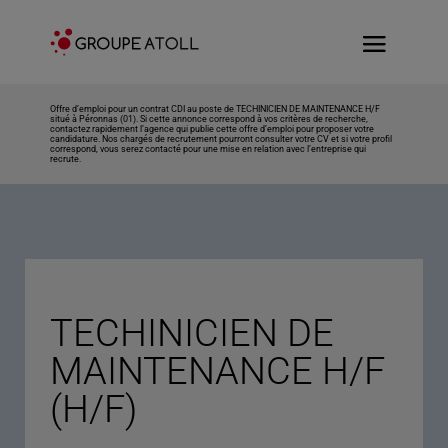
Offre d’emploi pour un contrat CDI au poste de TECHINICIEN DE MAINTENANCE H/F
situé à Péronnas (01). Si cette annonce correspond à vos critères de recherche,
contactez rapidement l’agence qui publie cette offre d’emploi pour proposer votre
candidature. Nos chargés de recrutement pourront consulter votre CV et si votre profil
correspond, vous serez contacté pour une mise en relation avec l’entreprise qui
recrute.
TECHINICIEN DE
MAINTENANCE H/F
(H/F)