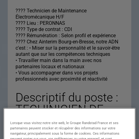
????️ Technicien de Maintenance
Électromécanique H/F
???? Lieu : PERONNAS
???? Type de contrat : CDI
???? Rémunération : Selon profil et expérience
???? Chez Ainterim Bourg-en-Bresse, notre ADN
c'est : • Miser sur la personnalité et le savoir-être
autant que sur les compétences techniques
• Travailler main dans la main avec nos
partenaires locaux et nationaux
• Vous accompagner dans vos projets
professionnels avec proximité et réactivité
Descriptif du poste :
TECHINICIEN DE
MAINTENANCE H/F
Lorsque vous visitez notre site web, le Groupe Randstad France et ses
partenaires peuvent stocker et récupérer des informations sur votre
navigateur, principalement sous la forme de cookies. Ces informations
peuvent porter sur vous, vos préférences ou votre appareil, et sont