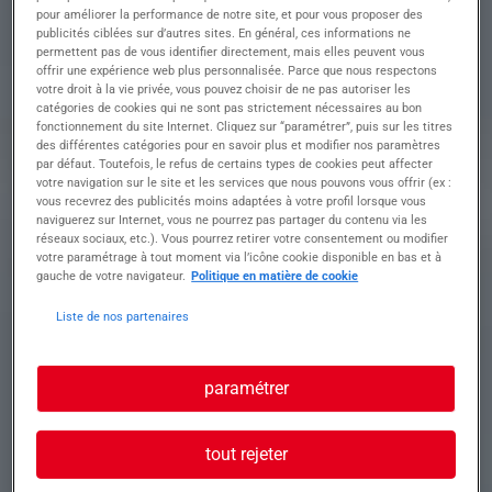
AUTO H/F
pour améliorer la performance de notre site, et pour vous proposer des
publicités ciblées sur d’autres sites. En général, ces informations ne
permettent pas de vous identifier directement, mais elles peuvent vous
offrir une expérience web plus personnalisée. Parce que nous respectons
votre droit à la vie privée, vous pouvez choisir de ne pas autoriser les
Descriptif du poste : Vos missions :
catégories de cookies qui ne sont pas strictement nécessaires au bon
fonctionnement du site Internet. Cliquez sur “paramétrer”, puis sur les titres
• Réaliser des soudures semi-automatiques
des différentes catégories pour en savoir plus et modifier nos paramètres
(MIG/MAG) sur acier
par défaut. Toutefois, le refus de certains types de cookies peut affecter
• Travailler sur tôles fines avec exigence de
votre navigation sur le site et les services que nous pouvons vous offrir (ex :
qualité
vous recevrez des publicités moins adaptées à votre profil lorsque vous
• Effectuer des soudures sur gabarit
naviguerez sur Internet, vous ne pourrez pas partager du contenu via les
• Contrôler la conformité des soudures réalisées
réseaux sociaux, etc.). Vous pourrez retirer votre consentement ou modifier
votre paramétrage à tout moment via l’icône cookie disponible en bas et à
• Respecter les consignes de sécurité et les
gauche de votre navigateur.
Politique en matière de cookie
standards de production
Liste de nos partenaires
Profil recherché
paramétrer
Profil recherché :
tout rejeter
• Vous avez une expérience en soudure semi-
auto, idéalement sur tôles fines