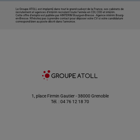
Le Groupe ATOLL est implanté dans tout le grand sud-est de la France, ses cabinets de
recrutement et agences d’intérim recrutent toute l’année en CDI, CDD et intérim.
Cette offre d’emploi est publiée par AINTERIM Bourg-en-Bresse -
Agence intérim Bourg-
en-Bresse
. N’hésitez pas à prendre contact pour déposer votre CV si votre candidature
correspond bien au poste décrit dans l'annonce.
1, place Firmin Gautier - 38000 Grenoble
Tél. : 04 76 12 18 70