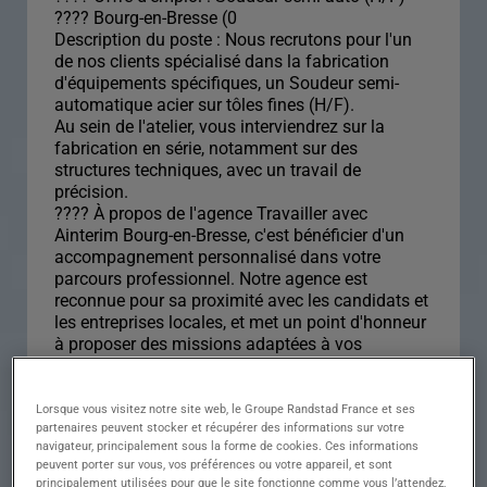
???? Bourg-en-Bresse (0
Description du poste : Nous recrutons pour l'un
de nos clients spécialisé dans la fabrication
d'équipements spécifiques, un Soudeur semi-
automatique acier sur tôles fines (H/F).
Au sein de l'atelier, vous interviendrez sur la
fabrication en série, notamment sur des
structures techniques, avec un travail de
précision.
???? À propos de l'agence Travailler avec
Ainterim Bourg-en-Bresse, c'est bénéficier d'un
accompagnement personnalisé dans votre
parcours professionnel. Notre agence est
reconnue pour sa proximité avec les candidats et
les entreprises locales, et met un point d'honneur
à proposer des missions adaptées à vos
compétences et à vos ambitions.
Lorsque vous visitez notre site web, le Groupe Randstad France et ses
Descriptif du poste :
partenaires peuvent stocker et récupérer des informations sur votre
navigateur, principalement sous la forme de cookies. Ces informations
SOUDEUR SEMI-
peuvent porter sur vous, vos préférences ou votre appareil, et sont
principalement utilisées pour que le site fonctionne comme vous l’attendez,