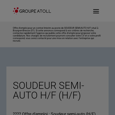
Offre d’emploi pour un contrat Interim au poste de SOUDEUR SEMI-AUTO H/F situé à
Bourg-en-Bresse (01). Si cette annonce correspond à vos critères de recherche,
contactez rapidement l’agence qui publie cette offre d’emploi pour proposer votre
candidature. Nos chargés de recrutement pourront consulter votre CV et si votre profil
correspond, vous serez contacté pour une mise en relation avec l’entreprise qui
recrute.
SOUDEUR SEMI-
AUTO H/F (H/F)
???? Offre d'emploi : Soudeur semi-auto (H/F)