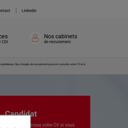
ntact
Linkedin
ces
Nos cabinets
t CDI
de recrutement
re candidature. Nos chargés de recrutement pourront consulter votre CV et si
Candidat
Transmettez-nous votre CV si vous