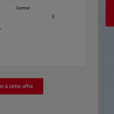
Contrat
()
°
er à cette offre