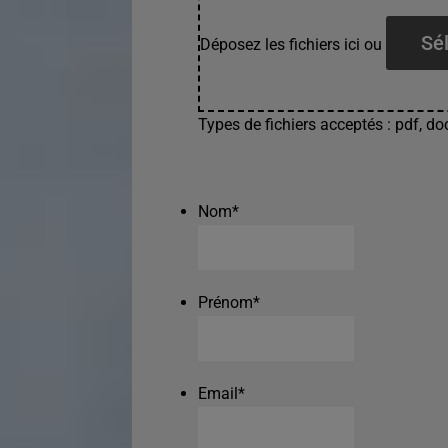
Sél
Déposez les fichiers ici ou
Types de fichiers acceptés : pdf, doc
Nom
*
Prénom
*
Email
*