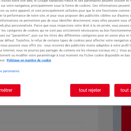
 visitez notre site web, le Groupe Randstad France et ses partenaires peuvent stocker et 
 sur votre navigateur, principalement sous la forme de cookies. Ces informations peuvent 
ste :
ces ou votre appareil, et sont principalement utilisées pour que le site fonctionne comme v
r la performance de notre site, et pour vous proposer des publicités ciblées sur d’autres s
 informations ne permettent pas de vous identifier directement, mais elles peuvent vous of
eb plus personnalisée. Parce que nous respectons votre droit à la vie privée, vous pouvez 
r les catégories de cookies qui ne sont pas strictement nécessaires au bon fonctionnemen
quez sur “paramétrer”, puis sur les titres des différentes catégories pour en savoir plus et
r défaut. Toutefois, le refus de certains types de cookies peut affecter votre navigation su
 nous pouvons vous offrir (ex : vous recevrez des publicités moins adaptées à votre profil 
r Internet, vous ne pourrez pas partager du contenu via les réseaux sociaux, etc.). Vous po
tement ou modifier votre paramétrage à tout moment via l’icône cookie disponible en bas
eur.
Politique en matière de cookie
os partenaires
métrer
tout rejeter
tout 