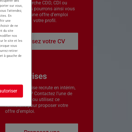
récupérer des
êtes en recherche CDD, CDI ou
porter sur vous,
intérim. Nous pourrons ainsi vous
ous l’attendez,
contacter si une offre d’emploi
ites. En
correspond à votre profil.
frir une
choisir de ne
t du site
 modifier nos
Déposez votre CV
r le site et les
lorsque vous
urrez retirer
 et à gauche de
Entreprises
Votre entreprise recrute en intérim,
autoriser
CDD ou CDI ? Contactez l’une de
nos agences ou utilisez ce
formulaire pour proposer votre
offre d’emploi.