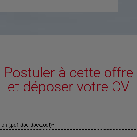
Postuler à cette offre
et déposer votre CV
ion (.pdf,.doc,.docx,.odt)
*