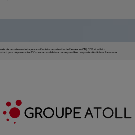
nets de recrutement et agences d’intérim recrutent toute l’année en CDI, CDD et intérim.
contact pour déposer votre CV si votre candidature correspond bien au poste décrit dans l'annonce.