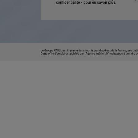
confidentialité
» pour en savoir plus.
Le Groupe ATOLL est implanté dans tout le grand sud-est de la France, ses cabi
Cette offre d’emploi est publiée par -
Agence intérim
. N’hésitez pas à prendre 