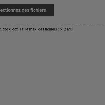
ectionnez des fichiers
, docx, odt, Taille max. des fichiers : 512 MB.