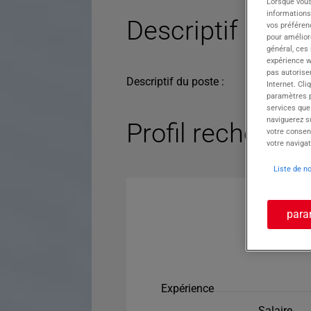
Lorsque vous
informations
Descriptif du po
vos préféren
pour améliore
général, ces
expérience w
pas autorise
Descriptif du poste :
Internet. Cli
paramètres pa
services que
naviguerez su
Profil recherché
votre consen
votre navigat
Liste de n
para
Expérience
Salaire