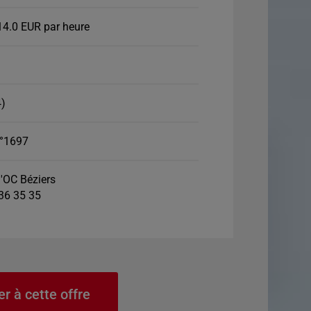
14.0 EUR par heure
4)
°1697
'OC Béziers
 36 35 35
er à cette offre