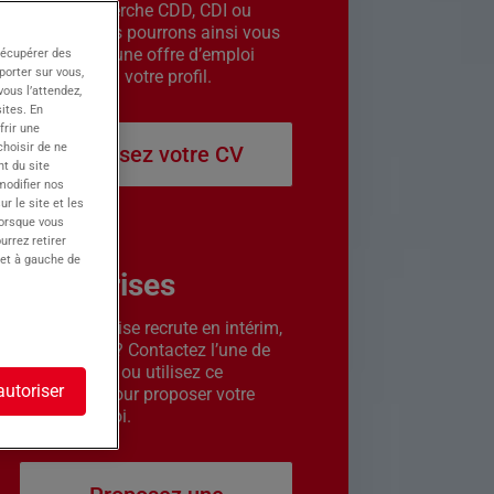
êtes en recherche CDD, CDI ou
intérim. Nous pourrons ainsi vous
contacter si une offre d’emploi
récupérer des
porter sur vous,
correspond à votre profil.
ous l’attendez,
ites. En
frir une
choisir de ne
Déposez votre CV
t du site
 modifier nos
r le site et les
lorsque vous
urrez retirer
 et à gauche de
Entreprises
Votre entreprise recrute en intérim,
CDD ou CDI ? Contactez l’une de
nos agences ou utilisez ce
autoriser
formulaire pour proposer votre
offre d’emploi.