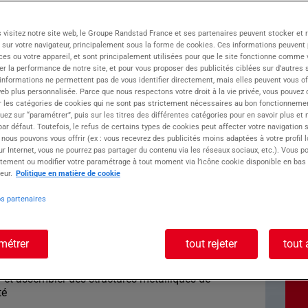
pe ATOLL, intervient dans l'intérim, le CDD et
 visitez notre site web, le Groupe Randstad France et ses partenaires peuvent stocker et 
vrez Béziers, au cœur de l'Hérault, célèbre pour
 sur votre navigateur, principalement sous la forme de cookies. Ces informations peuvent 
nce méditerranéenne.
ces ou votre appareil, et sont principalement utilisées pour que le site fonctionne comme v
r la performance de notre site, et pour vous proposer des publicités ciblées sur d’autres s
ziers
 informations ne permettent pas de vous identifier directement, mais elles peuvent vous of
eb plus personnalisée. Parce que nous respectons votre droit à la vie privée, vous pouvez 
r les catégories de cookies qui ne sont pas strictement nécessaires au bon fonctionnemen
RIM D'OC - Béziers !
quez sur “paramétrer”, puis sur les titres des différentes catégories pour en savoir plus et
nnerie, tuyauterie, mécanique pour travaux
r défaut. Toutefois, le refus de certains types de cookies peut affecter votre navigation su
 nous pouvons vous offrir (ex : vous recevrez des publicités moins adaptées à votre profil 
r Internet, vous ne pourrez pas partager du contenu via les réseaux sociaux, etc.). Vous po
tement ou modifier votre paramétrage à tout moment via l’icône cookie disponible en bas
te : serrurier
eur.
Politique en matière de cookie
os partenaires
métrer
tout rejeter
tout 
) à créer et façonner des ouvrages métalliques
 ?
 et assembler des structures métalliques de
té