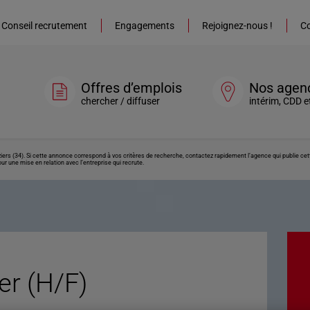
Conseil recrutement
Engagements
Rejoignez-nous !
Co
Offres d’emplois
Nos agen
chercher / diffuser
intérim, CDD e
Béziers (34). Si cette annonce correspond à vos critères de recherche, contactez rapidement l’agence qui publie c
ur une mise en relation avec l’entreprise qui recrute.
ier (H/F)