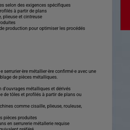
es selon des exigences spécifiques
ofilés à partir de plans
, plieuse et cintreuse
roduites
 de production pour optimiser les procédés
 serrurier·ère métallier·ère confirmé·e avec une
blage de pièces métalliques.
on d'ouvrages métalliques et dérivés
de tôles et profilés à partir de plans ou
chines comme cisaille, plieuse, rouleuse,
es pièces produites
ans en serrurerie métallerie requise
quivalent préféré