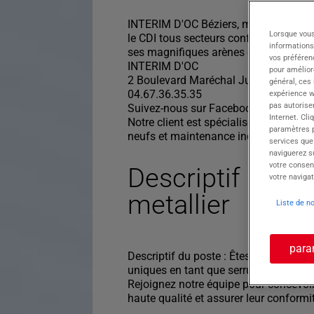
INTERIM D'OC Béziers, membre du Grou
Lorsque vous
le CDI tous secteurs confondus. Décou
informations
ses magnifiques arènes et son ambia
vos préféren
INTERIM D'OC
pour améliore
2 Boulevard Maréchal Juin - 34500 Bé
général, ces
04.67.36.35.35
expérience w
pas autorise
Suivez-nous sur Facebook - page INTE
Internet. Cli
Notre client est spécialisé en chaudro
paramètres pa
neufs et maintenance industrielle.
services que
naviguerez su
votre consen
Descriptif du pos
votre navigat
metallier
Liste de n
para
Descriptif du poste : Êtes-vous prêt(e
uniques en tant que serrurier métallier
Rejoignez notre équipe pour concevoir
haute qualité et assurer leur conformi