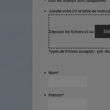
* Tous les champs sont obligatoires
Joindre votre CV et lettre de motivat
Sél
Déposez les fichiers ici ou
Types de fichiers acceptés : pdf, doc
Nom
*
Prénom
*