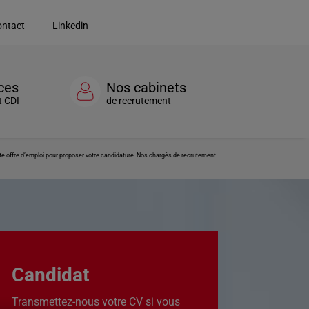
ntact
Linkedin
ces
Nos cabinets
t CDI
de recrutement
ette offre d’emploi pour proposer votre candidature. Nos chargés de recrutement
Candidat
Transmettez-nous votre CV si vous