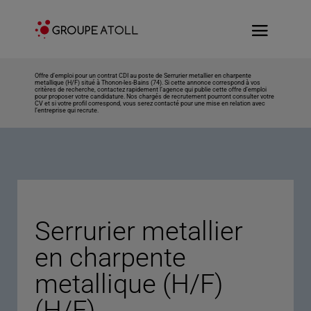
Offre d’emploi pour un contrat CDI au poste de Serrurier metallier en charpente
metallique (H/F) situé à Thonon-les-Bains (74). Si cette annonce correspond à vos
critères de recherche, contactez rapidement l’agence qui publie cette offre d’emploi
pour proposer votre candidature. Nos chargés de recrutement pourront consulter votre
CV et si votre profil correspond, vous serez contacté pour une mise en relation avec
l’entreprise qui recrute.
Serrurier metallier
en charpente
metallique (H/F)
(H/F)