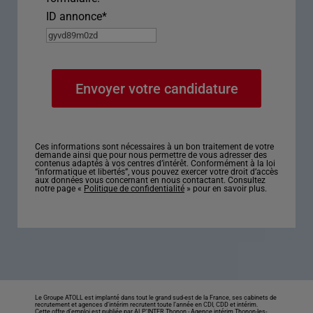
ID annonce
*
Ces informations sont nécessaires à un bon traitement de votre
demande ainsi que pour nous permettre de vous adresser des
contenus adaptés à vos centres d’intérêt. Conformément à la loi
“informatique et libertés”, vous pouvez exercer votre droit d’accès
aux données vous concernant en nous contactant. Consultez
notre page «
Politique de confidentialité
» pour en savoir plus.
Le Groupe ATOLL est implanté dans tout le grand sud-est de la France, ses cabinets de
recrutement et agences d’intérim recrutent toute l’année en CDI, CDD et intérim.
Cette offre d’emploi est publiée par ALP'INTER Thonon -
Agence intérim Thonon-les-