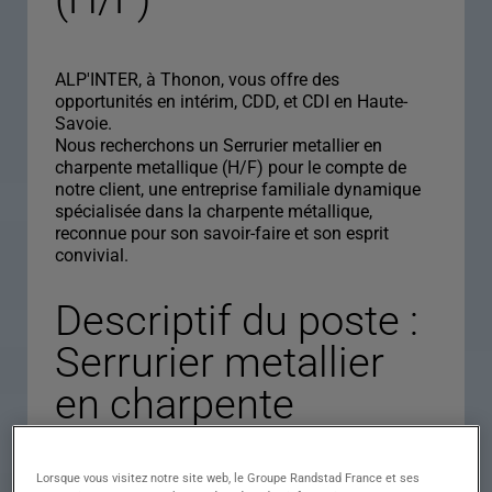
ALP'INTER, à Thonon, vous offre des
opportunités en intérim, CDD, et CDI en Haute-
Savoie.
Nous recherchons un Serrurier metallier en
charpente metallique (H/F) pour le compte de
notre client, une entreprise familiale dynamique
spécialisée dans la charpente métallique,
reconnue pour son savoir-faire et son esprit
convivial.
Descriptif du poste :
Serrurier metallier
en charpente
metallique (H/F)
Lorsque vous visitez notre site web, le Groupe Randstad France et ses