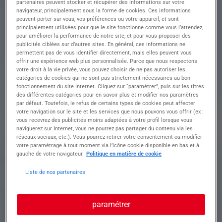
partenaires peuvent stocker et récupérer des informations sur votre
navigateur, principalement sous la forme de cookies. Ces informations
Descriptif du poste : Dans le cadre de vos
peuvent porter sur vous, vos préférences ou votre appareil, et sont
fonctions, vous serez amené à :
principalement utilisées pour que le site fonctionne comme vous l’attendez,
• Fabriquer et assembler des charpentes
pour améliorer la performance de notre site, et pour vous proposer des
publicités ciblées sur d’autres sites. En général, ces informations ne
métalliques en atelier selon les plans techniques.
permettent pas de vous identifier directement, mais elles peuvent vous
• Assembler, souder et ajuster les composants
offrir une expérience web plus personnalisée. Parce que nous respectons
métalliques avec précision.
votre droit à la vie privée, vous pouvez choisir de ne pas autoriser les
• Manipuler divers outils et équipements de
catégories de cookies qui ne sont pas strictement nécessaires au bon
l'atelier selon les spécifications.
fonctionnement du site Internet. Cliquez sur “paramétrer”, puis sur les titres
• Collaborer avec l'équipe pour optimiser les
des différentes catégories pour en savoir plus et modifier nos paramètres
par défaut. Toutefois, le refus de certains types de cookies peut affecter
processus de production.
votre navigation sur le site et les services que nous pouvons vous offrir (ex :
• Assurer un contrôle qualité rigoureux à chaque
vous recevrez des publicités moins adaptées à votre profil lorsque vous
étape de la fabrication.
naviguerez sur Internet, vous ne pourrez pas partager du contenu via les
• Manipuler le pont roulant
réseaux sociaux, etc.). Vous pourrez retirer votre consentement ou modifier
votre paramétrage à tout moment via l’icône cookie disponible en bas et à
gauche de votre navigateur.
Politique en matière de cookie
Liste de nos partenaires
• CDI
• Salaire : 2 700 € brut / mois
• 39h / semaine
• Horaires : du lundi au Jeudi 7h00 – 12h00 /
paramétrer
13h30 – 16h30