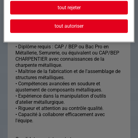
le vendredi jusqu'à 15h30
tout rejeter
Profil recherché
tout autoriser
• Diplôme requis : CAP / BEP ou Bac Pro en
Métallerie, Serrurerie, ou équivalent ou CAP/BEP
CHARPENTIER avec connaissances de la
charpente métallique.
• Maîtrise de la fabrication et de l'assemblage de
structures métalliques.
• Compétences avancées en soudure et
ajustement de composants métalliques.
• Expérience dans la manipulation d'outils
d'atelier métallurgique.
• Rigueur et attention au contrôle qualité.
• Capacité à collaborer efficacement avec
l'équipe.